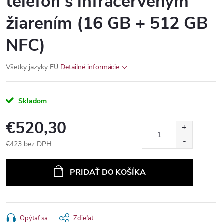
telefón s infračerveným
žiarením (16 GB + 512 GB
NFC)
Všetky jazyky EÚ
Detailné informácie
Skladom
€520,30
€423 bez DPH
Jednotková
cena:
PRIDAŤ DO KOŠÍKA
Opýtať sa
Zdieľať