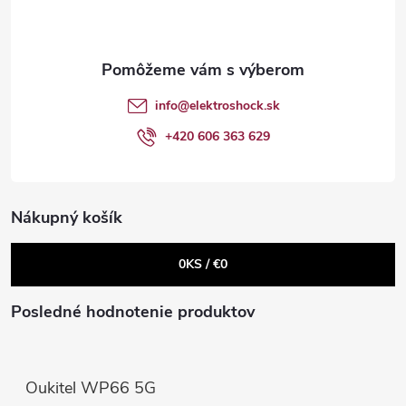
p
ä
t
info
@
elektroshock.sk
i
+420 606 363 629
e
Nákupný košík
0
KS /
€0
Posledné hodnotenie produktov
Oukitel WP66 5G