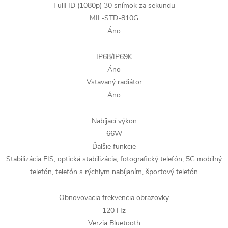
FullHD (1080p) 30 snímok za sekundu
MIL-STD-810G
Áno
IP68/IP69K
Áno
Vstavaný radiátor
Áno
Nabíjací výkon
66W
Ďalšie funkcie
Stabilizácia EIS, optická stabilizácia, fotografický telefón, 5G mobilný
telefón, telefón s rýchlym nabíjaním, športový telefón
Obnovovacia frekvencia obrazovky
120 Hz
Verzia Bluetooth