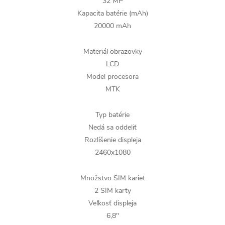
32 MP
Kapacita batérie (mAh)
20000 mAh
Materiál obrazovky
LCD
Model procesora
MTK
Typ batérie
Nedá sa oddeliť
Rozlíšenie displeja
2460x1080
Množstvo SIM kariet
2 SIM karty
Veľkosť displeja
6,8"