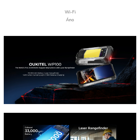
Wi-Fi
Áno