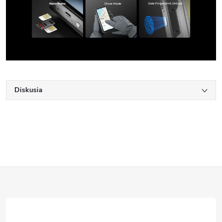
Diskusia
Z
á