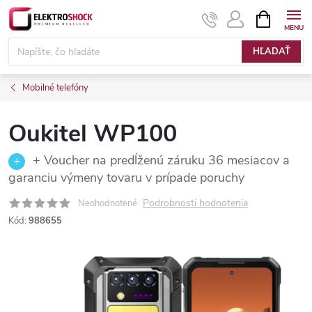
Prejsť
NÁKUPN
KOŠÍK
na
Elektroshock.sk
obsah
HĽADAŤ
Mobilné telefóny
Oukitel WP100
+ Voucher na predĺženú záruku 36 mesiacov a
garanciu výmeny tovaru v prípade poruchy
Podrobnosti hodnotenia
Neohodnotené
Kód:
988655