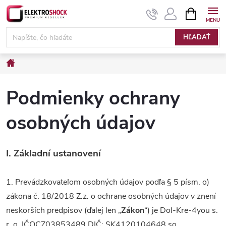
Prejsť
NÁKUPN
KOŠÍK
na
Elektroshock.sk
obsah
HĽADAŤ
Domov
Podmienky ochrany
osobných údajov
I.
Základní ustanovení
1. Prevádzkovateľom osobných údajov podľa § 5 písm. o)
zákona č. 18/2018 Z.z. o ochrane osobných údajov v znení
neskorších predpisov (ďalej len „
Zákon
“) je Dol-Kre-4you s.
r. o. IČO
CZ03853489 DIČ:
SK4120104648
so