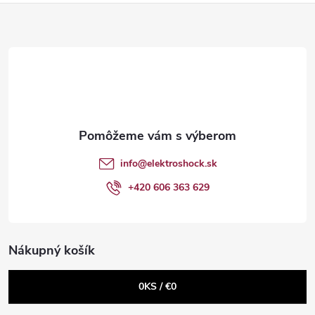
Z
á
p
ä
t
info
@
elektroshock.sk
i
+420 606 363 629
e
Nákupný košík
0
KS /
€0