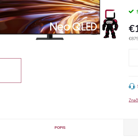
€
€875
Jedn
cena
Znač
POPIS