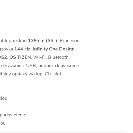
uhlopriečkou
139 cm (55")
. Procesor
azovka
144 Hz
,
Infinity One Design
.
/S2
.
OS TIZEN
. Wi-Fi, Bluetooth,
 prehrávanie z USB, podpora klávesnice.
lny optický výstup, CI+ slot.
ciou
 podsvietenie
ybu