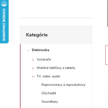
n
ý
p
Preskočiť
Kategórie
kategórie
a
n
Elektronika
Vysávače
e
Mobilné telefóny a tablety
l
TV, video, audio
Reprosústavy a reproduktory
Slúchadlá
Soundbary