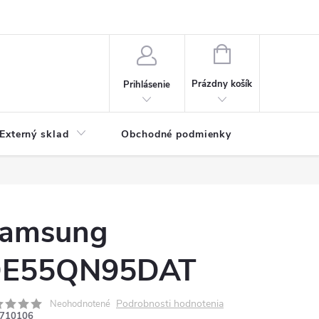
NÁKUPNÝ
KOŠÍK
Prázdny košík
Prihlásenie
Externý sklad
Obchodné podmienky
Kontakty
amsung
E55QN95DAT
Podrobnosti hodnotenia
Neohodnotené
710106