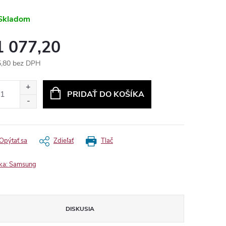
Skladom
1 077,20
,80 bez DPH
otková
:
PRIDAŤ DO KOŠÍKA
Opýtať sa
Zdieľať
Tlač
ka:
Samsung
DISKUSIA