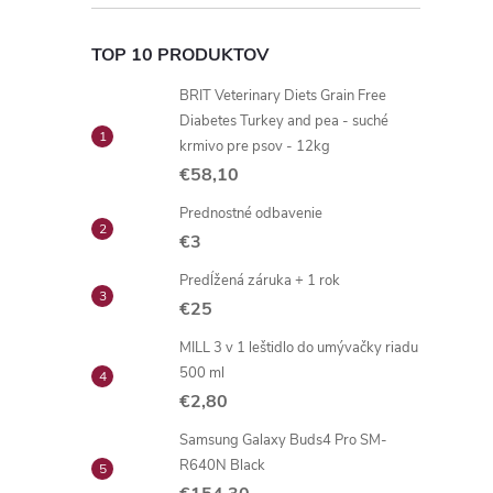
TOP 10 PRODUKTOV
BRIT Veterinary Diets Grain Free
Diabetes Turkey and pea - suché
krmivo pre psov - 12kg
€58,10
Prednostné odbavenie
€3
Predĺžená záruka + 1 rok
€25
MILL 3 v 1 leštidlo do umývačky riadu
500 ml
€2,80
Samsung Galaxy Buds4 Pro SM-
R640N Black