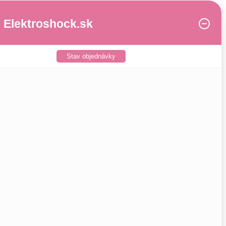
Elektroshock.sk
Stav objednávky
/HDR10+ Adaptive/HLG)