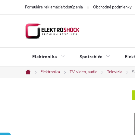
Prejsť
Formuláre reklamácie/odstúpenia
Obchodné podmienky
na
obsah
Elektronika
Spotrebiče
Elek
Elektronika
TV, video, audio
Televízia
S
Domov
B
o
č