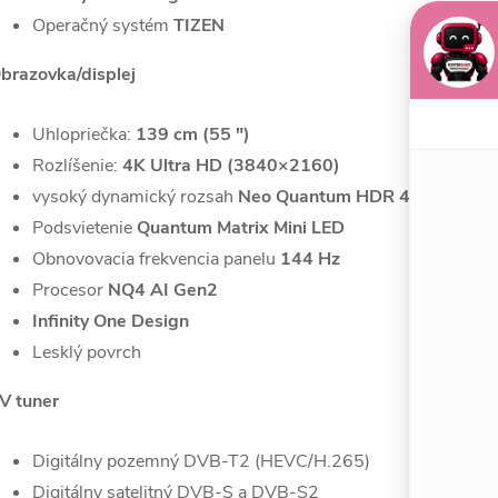
Operačný systém
TIZEN
brazovka/displej
Uhlopriečka:
139 cm (55 ")
Rozlíšenie:
4K Ultra HD (3840×2160)
vysoký dynamický rozsah
Neo Quantum HDR 4K (HDR10
Podsvietenie
Quantum Matrix Mini LED
Obnovovacia frekvencia panelu
144 Hz
Procesor
NQ4 AI Gen2
Infinity One Design
Lesklý povrch
V tuner
Digitálny pozemný DVB-T2 (HEVC/H.265)
Digitálny satelitný DVB-S a DVB-S2