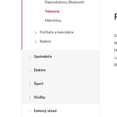
Reproduktory Bluetooth
Televízia
Mikrofóny
Počítače a kancelária
S
Batérie
N
H
Spotrebiče
w
R
Elektro
Šport
Služby
Externý sklad