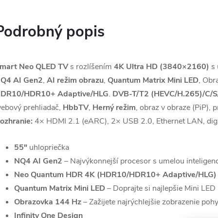
Podrobný popis
mart Neo QLED TV
s rozlíšením
4K Ultra HD (3840×2160)
s 
Q4 AI Gen2
,
AI režim obrazu
,
Quantum Matrix Mini LED
, Obr
DR10/HDR10+ Adaptive/HLG
.
DVB-T/T2 (HEVC/H.265)/C/S
ebový prehliadač,
HbbTV
,
Herný režim
, obraz v obraze (PiP),
ozhranie:
4× HDMI 2.1 (eARC), 2× USB 2.0, Ethernet LAN, digitá
55"
uhlopriečka
NQ4 AI Gen2
– Najvýkonnejší procesor s umelou inteligen
Neo Quantum HDR 4K (HDR10/HDR10+ Adaptive/HLG)
Quantum Matrix Mini LED
– Doprajte si najlepšie Mini LED
Obrazovka 144 Hz
– Zažijete najrýchlejšie zobrazenie poh
Infinity One Design