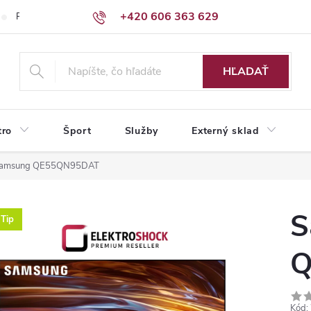
+420 606 363 629
Podmienky ochrany osobných údajov
HĽADAŤ
tro
Šport
Služby
Externý sklad
amsung QE55QN95DAT
S
Tip
Q
Kód: