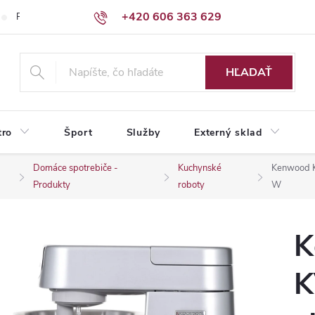
+420 606 363 629
Podmienky ochrany osobných údajov
HĽADAŤ
tro
Šport
Služby
Externý sklad
Domáce spotrebiče -
Kuchynské
Kenwood K
Produkty
roboty
W
K
K