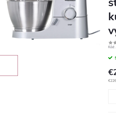
s
k
v
Kód:
€
€22
Jedn
cena