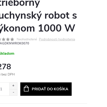
trieborný
uchynský robot s
ýkonom 1000 W
Podrobnosti hodnotenia
Neohodnotené
AGDKNWROK0070
Skladom
278
6 bez DPH
otková
:
PRIDAŤ DO KOŠÍKA