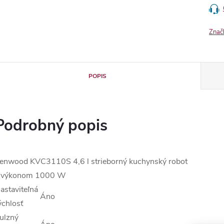
Znač
POPIS
Podrobný popis
enwood KVC3110S 4,6 l strieborný kuchynský robot
 výkonom 1000 W
astaviteľná
Áno
ýchlosť
ulzný