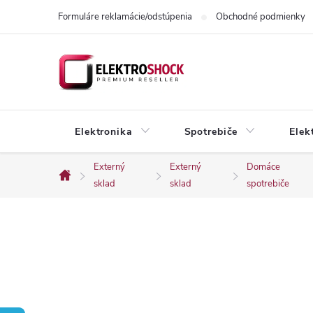
Prejsť
Formuláre reklamácie/odstúpenia
Obchodné podmienky
na
obsah
Elektronika
Spotrebiče
Elek
Externý
Externý
Domáce
Domov
sklad
sklad
spotrebiče
B
o
č