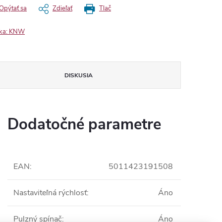
Opýtať sa
Zdieľať
Tlač
ka:
KNW
DISKUSIA
Dodatočné parametre
EAN
:
5011423191508
Nastaviteľná rýchlosť
:
Áno
Pulzný spínač
:
Áno