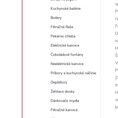
s
Kuchynské batérie
P
Boilery
r
F
Filtračné fľaše
O
Pekárne chleba
n
Elektrické kanvice
H
Čokoládové fontány
Š
V
Neelektrické kanvice
P
Príbory a kuchynské náčinie
Z
Depilátory
m
Žehliace dosky
H
v
Dávkovače mydla
b
Filtračné kanvice