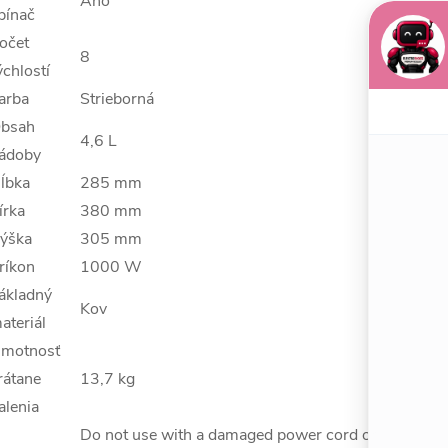
Áno
pínač
očet
8
ýchlostí
arba
Strieborná
bsah
4,6 L
ádoby
ĺbka
285 mm
írka
380 mm
ýška
305 mm
ríkon
1000 W
ákladný
Kov
ateriál
motnosť
rátane
13,7 kg
alenia
Do not use with a damaged power cord or