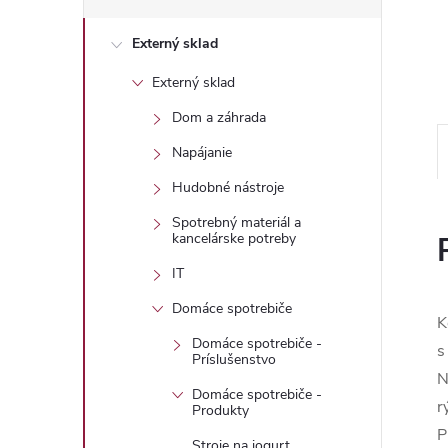
Externý sklad
Externý sklad
Dom a záhrada
Napájanie
Hudobné nástroje
Spotrebný materiál a
kancelárske potreby
IT
Domáce spotrebiče
K
Domáce spotrebiče -
s
Príslušenstvo
N
Domáce spotrebiče -
r
Produkty
P
Stroje na jogurt