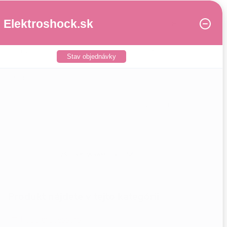
Elektroshock.sk
Počet rýchlostí
:
8
Farba
:
Strieborná
Stav objednávky
Obsah nádoby
:
4,6 L
Hĺbka
:
285 mm
Šírka
:
380 mm
VŠETKY PARAMETRE
Produkt nájdete v tejto kategórii
Food processors