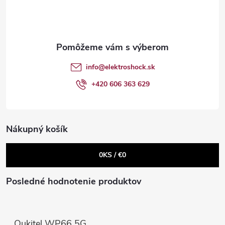
a
p
c
ä
i
t
e
info
@
elektroshock.sk
p
i
+420 606 363 629
r
e
v
Nákupný košík
k
0
KS /
€0
y
v
Posledné hodnotenie produktov
ý
p
Oukitel WP66 5G