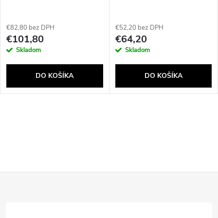
v
v
€82,80 bez DPH
€52,20 bez DPH
€101,80
€64,20
Skladom
Skladom
DO KOŠÍKA
DO KOŠÍKA
O
Send
v
Powered by chaterimo
l
Z
á
d
á