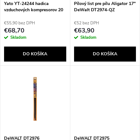
s
e
Yato YT-24244 hadica
Pílový list pre pílu Aligator 17"
vzduchových kompresorov 20
DeWalt DT2974-QZ
p
m 20 bar Čierna, Červená
p
€55,90 bez DPH
€52 bez DPH
r
€68,70
€63,90
r
Skladom
Skladom
o
o
DO KOŠÍKA
DO KOŠÍKA
d
d
u
u
k
k
t
t
o
o
DeWALT DT2976
DeWALT DT2975