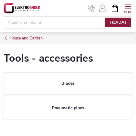
Prejsť
NÁKUPN
KOŠÍK
na
Elektroshock.sk
obsah
HĽADAŤ
House and Garden
Tools - accessories
Blades
Pneumatic pipes