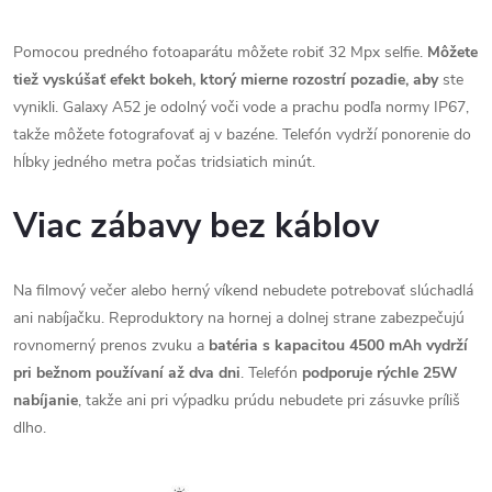
Pomocou predného fotoaparátu môžete robiť 32 Mpx selfie.
Môžete
tiež vyskúšať efekt bokeh, ktorý mierne rozostrí pozadie, aby
ste
vynikli. Galaxy A52 je odolný voči vode a prachu podľa normy IP67,
takže môžete fotografovať aj v bazéne. Telefón vydrží ponorenie do
hĺbky jedného metra počas tridsiatich minút.
Viac zábavy bez káblov
Na filmový večer alebo herný víkend nebudete potrebovať slúchadlá
ani nabíjačku. Reproduktory na hornej a dolnej strane zabezpečujú
rovnomerný prenos zvuku a
batéria s kapacitou 4500 mAh vydrží
pri bežnom používaní až dva dni
. Telefón
podporuje
rýchle 25W
nabíjanie
, takže ani pri výpadku prúdu nebudete pri zásuvke príliš
dlho.