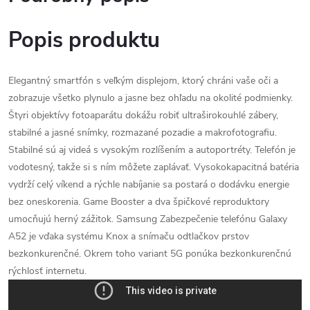
Popis produktu
Elegantný smartfón s veľkým displejom, ktorý chráni vaše oči a
zobrazuje všetko plynulo a jasne bez ohľadu na okolité podmienky.
Štyri objektívy fotoaparátu dokážu robiť ultraširokouhlé zábery,
stabilné a jasné snímky, rozmazané pozadie a makrofotografiu.
Stabilné sú aj videá s vysokým rozlíšením a autoportréty. Telefón je
vodotesný, takže si s ním môžete zaplávať. Vysokokapacitná batéria
vydrží celý víkend a rýchle nabíjanie sa postará o dodávku energie
bez oneskorenia. Game Booster a dva špičkové reproduktory
umocňujú herný zážitok. Samsung Zabezpečenie telefónu Galaxy
A52 je vďaka systému Knox a snímaču odtlačkov prstov
bezkonkurenčné. Okrem toho variant 5G ponúka bezkonkurenčnú
rýchlosť internetu.