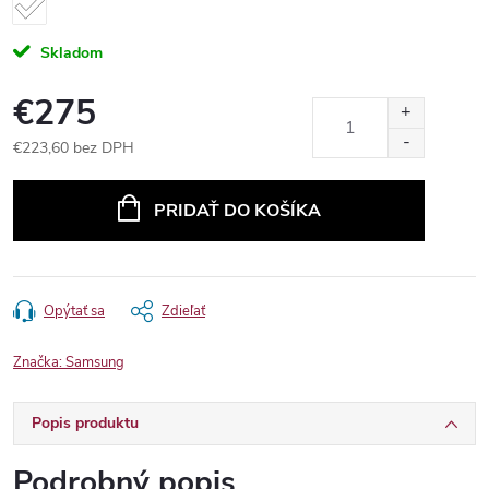
Skladom
€275
€223,60 bez DPH
Jednotková
cena:
PRIDAŤ DO KOŠÍKA
Opýtať sa
Zdieľať
Značka:
Samsung
Popis produktu
Podrobný popis