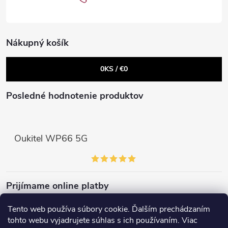
i
e
Nákupný košík
0
KS /
€0
Posledné hodnotenie produktov
Oukitel WP66 5G
Prijímame online platby
Tento web používa súbory cookie. Ďalším prechádzaním
tohto webu vyjadrujete súhlas s ich používaním. Viac