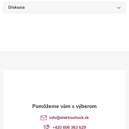
Diskusia
Z
á
p
ä
t
info
@
elektroshock.sk
+420 606 363 629