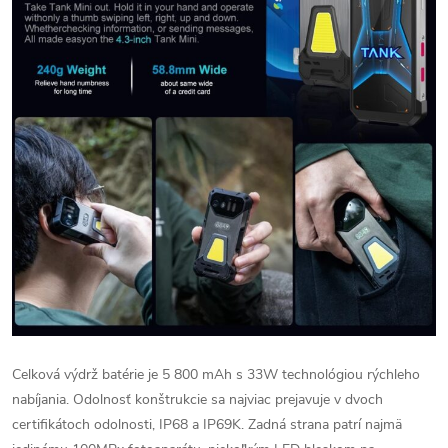
Celková výdrž batérie je 5 800 mAh s 33W technológiou rýchleho
nabíjania. Odolnosť konštrukcie sa najviac prejavuje v dvoch
certifikátoch odolnosti, IP68 a IP69K. Zadná strana patrí najmä