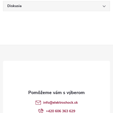
Diskusia
Z
á
p
ä
t
info
@
elektroshock.sk
+420 606 363 629