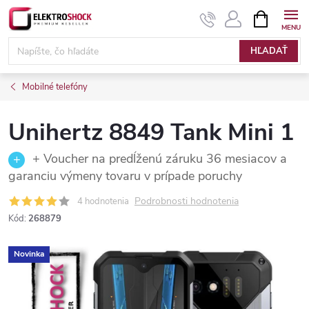
Prejsť
NÁKUPN
KOŠÍK
na
Elektroshock.sk
obsah
HĽADAŤ
Mobilné telefóny
Unihertz 8849 Tank Mini 1
+ Voucher na predĺženú záruku 36 mesiacov a
garanciu výmeny tovaru v prípade poruchy
Podrobnosti hodnotenia
4 hodnotenia
Kód:
268879
Novinka