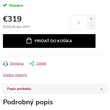
Skladom
€319
€259,40 bez DPH
Jednotková
cena:
PRIDAŤ DO KOŠÍKA
Opýtať sa
Zdieľať
Značka:
Unihertz
Popis produktu
Podrobný popis