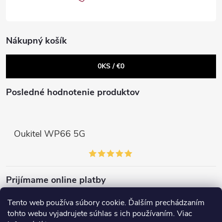
i
e
Nákupný košík
0
KS /
€0
Posledné hodnotenie produktov
Oukitel WP66 5G
Prijímame online platby
Tento web používa súbory cookie. Ďalším prechádzaním
tohto webu vyjadrujete súhlas s ich používaním. Viac