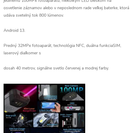
jedinému 100MPx fotoaparátu, niekoľkým LED bleskom na
osvetlenie záznamov alebo v neposlednom rade veľkej baterke, ktorá
udáva svetelný tok 800 lúmenov.
Android 13.
Predný 32MPx fotoaparát, technológia NFC, duálna funkciaSIM,
laserový diaľkomer s
dosah 40 metrov, signálne svetlo červenej a modrej farby.