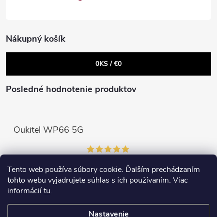
i
r
e
v
Nákupný košík
k
0
KS /
€0
y
v
Posledné hodnotenie produktov
ý
p
Oukitel WP66 5G
i
s
Tento web používa súbory cookie. Ďalším prechádzaním
Prijímame online platby
tohto webu vyjadrujete súhlas s ich používaním. Viac
u
informácií
tu
.
Nastavenie