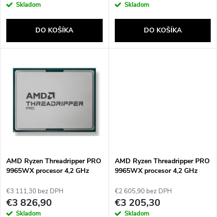
r
Skladom
Skladom
o
o
DO KOŠÍKA
DO KOŠÍKA
d
d
u
u
k
k
t
t
o
o
v
AMD Ryzen Threadripper PRO
AMD Ryzen Threadripper PRO
v
9965WX procesor 4,2 GHz
9965WX procesor 4,2 GHz
128 MB L3 Tácka
128 MB L3 Box
€3 111,30 bez DPH
€2 605,90 bez DPH
€3 826,90
€3 205,30
Skladom
Skladom