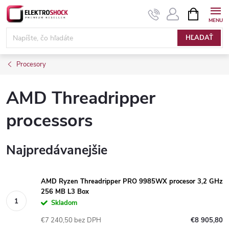
Prejsť
NÁKUPN
KOŠÍK
na
Elektroshock.sk
obsah
HĽADAŤ
Procesory
AMD Threadripper
processors
Najpredávanejšie
AMD Ryzen Threadripper PRO 9985WX procesor 3,2 GHz
256 MB L3 Box
Skladom
€7 240,50 bez DPH
€8 905,80