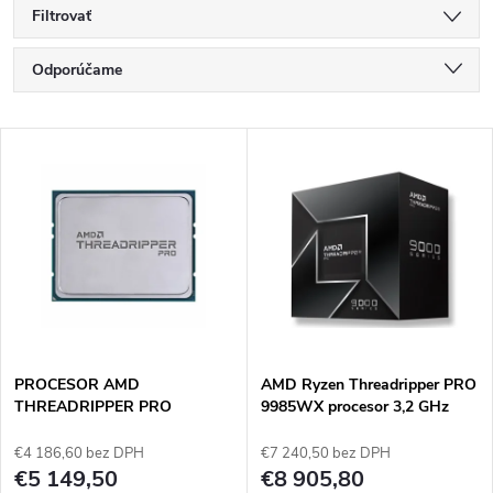
Filtrovať
R
Odporúčame
a
Najlacnejšie
V
Najdrahšie
d
ý
Najpredávanejšie
e
p
Abecedne
n
i
i
s
e
PROCESOR AMD
AMD Ryzen Threadripper PRO
THREADRIPPER PRO
9985WX procesor 3,2 GHz
p
7975WX (32C/64T) 4,0 GHZ
256 MB L3 Box
p
(5,3 GHZ TURBO) SOCKET
€4 186,60 bez DPH
€7 240,50 bez DPH
r
STR5 TDP 350W ZÁSOBNÍK
€5 149,50
€8 905,80