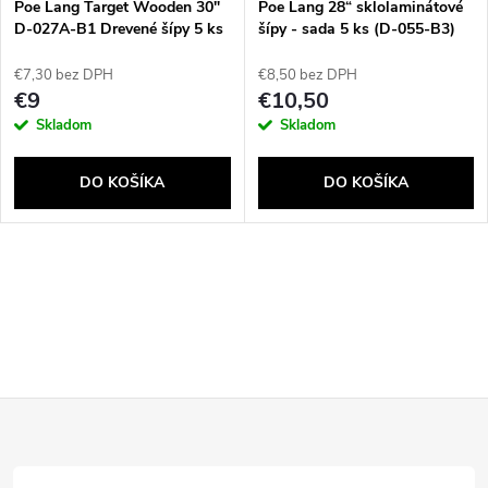
e
Poe Lang Target Wooden 30"
Poe Lang 28“ sklolaminátové
D-027A-B1 Drevené šípy 5 ks
šípy - sada 5 ks (D-055-B3)
p
p
€7,30 bez DPH
€8,50 bez DPH
r
€9
€10,50
r
Skladom
Skladom
o
o
DO KOŠÍKA
DO KOŠÍKA
d
d
u
O
u
k
v
k
t
l
t
Z
á
o
o
d
á
v