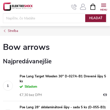
Prejsť
NÁKUPN
KOŠÍK
na
Elektroshock.sk
obsah
HĽADAŤ
Streľba
Bow arrows
Najpredávanejšie
Poe Lang Target Wooden 30" D-027A-B1 Drevené šípy 5
ks
Skladom
€7,30 bez DPH
€9
Poe Lang 28“ sklolaminátové šípy - sada 5 ks (D-055-B3)