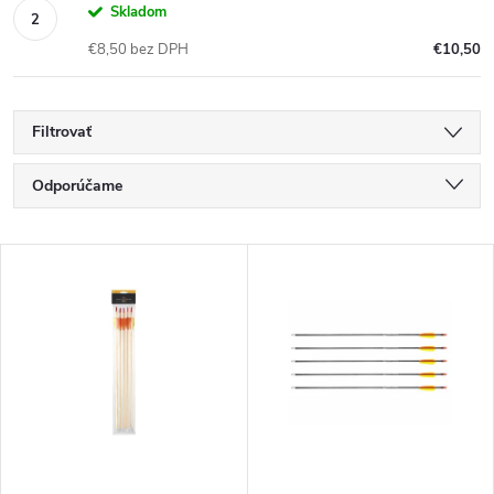
Skladom
€8,50 bez DPH
€10,50
Filtrovať
R
Odporúčame
a
Najlacnejšie
V
Najdrahšie
d
ý
Najpredávanejšie
e
p
Abecedne
n
i
i
s