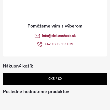
a
v
p
c
ä
Send
i
t
e
Powered by chaterimo
info
@
elektroshock.sk
p
i
+420 606 363 629
r
e
v
Nákupný košík
k
0
KS /
€0
y
v
Posledné hodnotenie produktov
ý