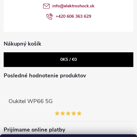
t
e
info
@
elektroshock.sk
Powered by chaterimo
p
i
+420 606 363 629
r
e
v
Nákupný košík
k
0
KS /
€0
y
v
Posledné hodnotenie produktov
ý
p
Oukitel WP66 5G
i
s
Prijímame online platby