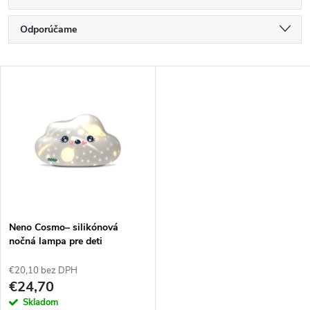
R
Odporúčame
a
Najlacnejšie
V
Najdrahšie
d
ý
Najpredávanejšie
e
p
Abecedne
n
i
i
s
e
Neno Cosmo– silikónová
nočná lampa pre deti
p
p
€20,10 bez DPH
r
€24,70
r
Skladom