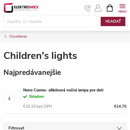
Prejsť
NÁKUPN
KOŠÍK
na
Elektroshock.sk
obsah
HĽADAŤ
Osvetlenie
Children's lights
Najpredávanejšie
Neno Cosmo– silikónová nočná lampa pre deti
Skladom
€20,10 bez DPH
€24,70
Filtrovať