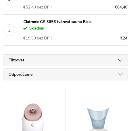
€52,40 bez DPH
€64,40
Clatronic GS 3656 tvárová sauna Biela
Skladom
€19,50 bez DPH
€24
Filtrovať
R
Odporúčame
a
Najlacnejšie
V
Najdrahšie
d
ý
Najpredávanejšie
e
p
Abecedne