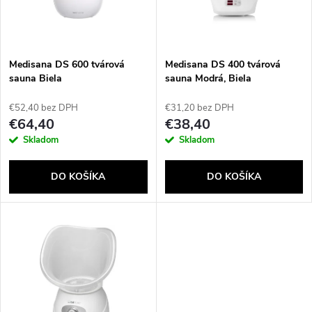
n
i
i
s
e
Medisana DS 600 tvárová
Medisana DS 400 tvárová
sauna Biela
sauna Modrá, Biela
p
p
€52,40 bez DPH
€31,20 bez DPH
r
€64,40
€38,40
r
Skladom
Skladom
o
o
DO KOŠÍKA
DO KOŠÍKA
d
d
u
u
k
k
t