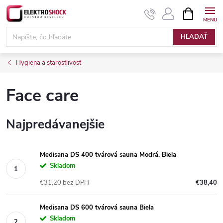
Prejsť
NÁKUPN
KOŠÍK
na
Elektroshock.sk
obsah
HĽADAŤ
Hygiena a starostlivosť
Face care
Najpredávanejšie
Medisana DS 400 tvárová sauna Modrá, Biela
Skladom
€31,20 bez DPH
€38,40
Medisana DS 600 tvárová sauna Biela
Skladom