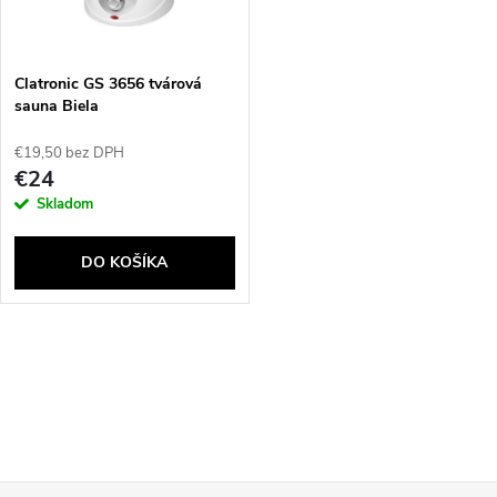
t
o
o
v
Clatronic GS 3656 tvárová
v
sauna Biela
€19,50 bez DPH
€24
Skladom
DO KOŠÍKA
O
v
l
Send