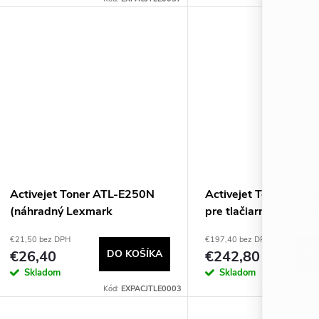
Activejet Toner ATL-E250N
Activejet Toner ATL
(náhradný Lexmark
pre tlačiarne Lexmark
E250A11E; Supreme; 3500
náhradný Lexmark 5
€21,50 bez DPH
€197,40 bez DPH
strán; čierny)
Supreme; 55000 strán
€26,40
DO KOŠÍKA
€242,80
DO
Skladom
Skladom
Kód:
EXPACJTLE0003
Kód: