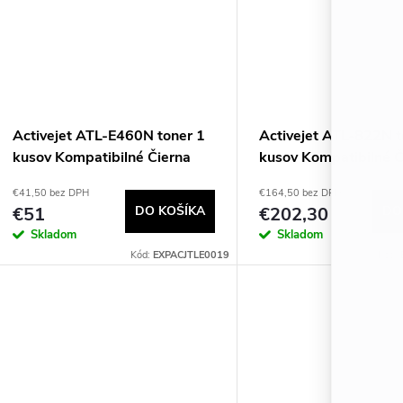
Activejet ATL-E460N toner 1
Activejet ATL-822N t
kusov Kompatibilné Čierna
kusov Kompatibilné Č
€41,50 bez DPH
€164,50 bez DPH
€51
DO KOŠÍKA
€202,30
DO
Skladom
Skladom
Kód:
EXPACJTLE0019
Kód: