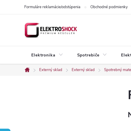
Prejsť
Formuláre reklamácie/odstúpenia
Obchodné podmienky
na
obsah
Elektronika
Spotrebiče
Elek
Externý sklad
Externý sklad
Spotrebný mater
Domov
B
o
č