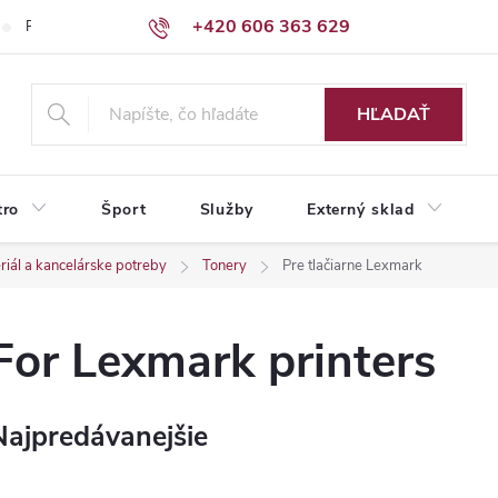
+420 606 363 629
Podmienky ochrany osobných údajov
HĽADAŤ
tro
Šport
Služby
Externý sklad
iál a kancelárske potreby
Tonery
Pre tlačiarne Lexmark
For Lexmark printers
Najpredávanejšie