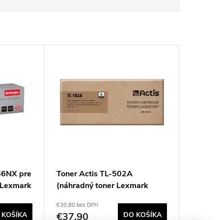
-66NX pre
Toner Actis TL-502A
 Lexmark
(náhradný toner Lexmark
50F2H00; štandardný; 5000
€30,80 bez DPH
n;
strán; čierny)
 KOŠÍKA
€37,90
DO KOŠÍKA