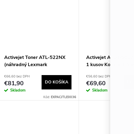
Activejet Toner ATL-522NX
Activejet ATL-MS617
(náhradný Lexmark
1 kusov Kompatibilné
52D2H00; Supreme; 25000
€66,60 bez DPH
€56,60 bez DPH
strán; čierny)
€81,90
DO KOŠÍKA
€69,60
DO
Skladom
Skladom
Kód:
EXPACJTLE0036
Kód: