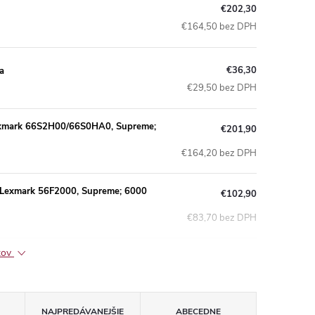
€202,30
€164,50 bez DPH
€36,30
a
€29,50 bez DPH
Lexmark 66S2H00/66S0HA0, Supreme;
€201,90
€164,20 bez DPH
a Lexmark 56F2000, Supreme; 6000
€102,90
€83,70 bez DPH
ktov
NAJPREDÁVANEJŠIE
ABECEDNE