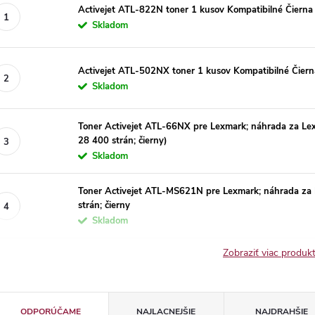
Activejet ATL-822N toner 1 kusov Kompatibilné Čierna
Skladom
Activejet ATL-502NX toner 1 kusov Kompatibilné Čiern
Skladom
Toner Activejet ATL-66NX pre Lexmark; náhrada za 
28 400 strán; čierny)
Skladom
Toner Activejet ATL-MS621N pre Lexmark; náhrada z
strán; čierny
Skladom
Zobraziť viac produ
R
ODPORÚČAME
NAJLACNEJŠIE
NAJDRAHŠIE