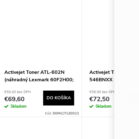
Activejet Toner ATL-602N
Activejet Toner ATL-
(náhradný Lexmark 60F2H00;
546BNXX pre tlačiar
Supreme; 10000 strán; čierny)
Lexmark; Náhradný t
€56,60 bez DPH
€58,90 bez DPH
Lexmark C546U1KG;
€69,60
DO KOŠÍKA
€72,50
DO
Supreme; 8000 strán;
Skladom
Skladom
Kód:
EXPACJTLE0022
Kód: