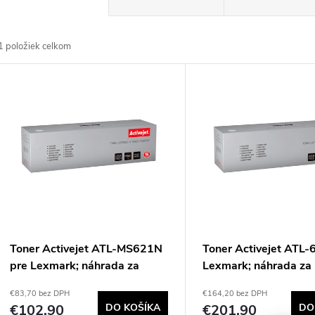
a
1
položiek celkom
d
V
e
ý
n
p
e
s
p
p
Toner Activejet ATL-MS621N
Toner Activejet ATL
r
pre Lexmark; náhrada za
Lexmark; náhrada za
r
Lexmark 56F2000, Supreme;
66S2H00/66S0HA0,
€83,70 bez DPH
€164,20 bez DPH
o
6000 strán; čierny
Supreme; 28 400 strá
€102,90
DO KOŠÍKA
€201,90
DO