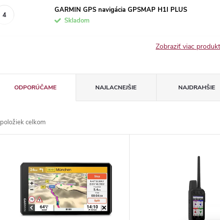
GARMIN GPS navigácia GPSMAP H1I PLUS
Skladom
Zobraziť viac produ
R
ODPORÚČAME
NAJLACNEJŠIE
NAJDRAHŠIE
a
položiek celkom
d
V
e
ý
n
p