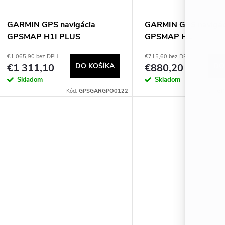
o
v
v
GARMIN GPS navigácia
GARMIN GPS navigác
GPSMAP H1I PLUS
GPSMAP H1
€1 065,90 bez DPH
€715,60 bez DPH
€1 311,10
DO KOŠÍKA
€880,20
DO
Skladom
Skladom
Kód:
GPSGARGPO0122
Kód:
GP