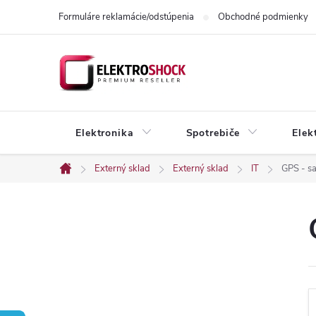
Prejsť
Formuláre reklamácie/odstúpenia
Obchodné podmienky
na
obsah
Elektronika
Spotrebiče
Elek
Externý sklad
Externý sklad
IT
GPS - sa
Domov
B
o
č