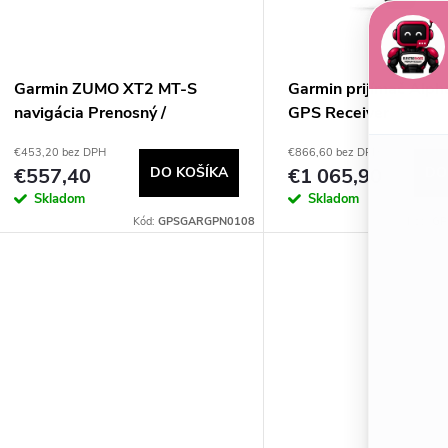
e
s
p
p
Garmin ZUMO XT2 MT-S
Garmin prijímač Alph
r
navigácia Prenosný /
GPS Receiver
r
upevnený 15,2 cm (6")
€453,20 bez DPH
€866,60 bez DPH
o
Dotyková obrazovka 340 g
€557,40
DO KOŠÍKA
€1 065,90
DO
o
Čierna
Skladom
Skladom
d
Kód:
GPSGARGPN0108
Kód:
GP
d
u
u
k
k
t
t
o