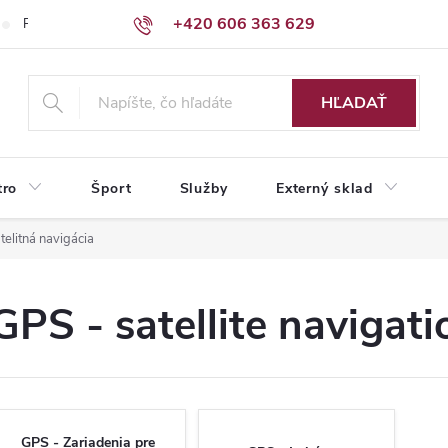
+420 606 363 629
Podmienky ochrany osobných údajov
HĽADAŤ
tro
Šport
Služby
Externý sklad
telitná navigácia
GPS - satellite navigati
GPS - Zariadenia pre