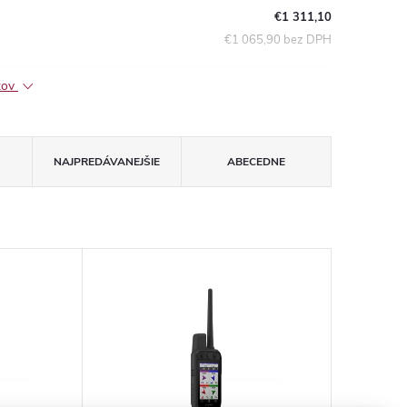
€1 311,10
€1 065,90 bez DPH
ktov
NAJPREDÁVANEJŠIE
ABECEDNE