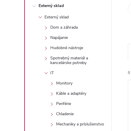
Externý sklad
Externý sklad
Dom a záhrada
Napájanie
Hudobné nástroje
Spotrebný materiál a
kancelárske potreby
8
IT
Monitory
Káble a adaptéry
Periférie
Chladenie
i
Mechaniky a príslušenstvo
i