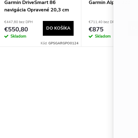
Garmin DriveSmart 86
Garmin Alpha 200
navigácia Opravené 20,3 cm
(8") TFT Dotyková obrazovka
€447,80 bez DPH
€711,40 bez DPH
295,2 g Čierna
€550,80
DO KOŠÍKA
€875
DO
Skladom
Skladom
Kód:
GPSGARGPO0124
Kód:
GP
O
v
á
d
a