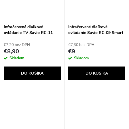
Infračervené diaľkové
Infračervené diaľkové
ovládanie TV Savio RC-11
ovládanie Savio RC-09 Smart
Stlačte tlačidlá
TV
€7,20 bez DPH
€7,30 bez DPH
€8,90
€9
Skladom
Skladom
DO KOŠÍKA
DO KOŠÍKA
Send
Powered by chaterimo