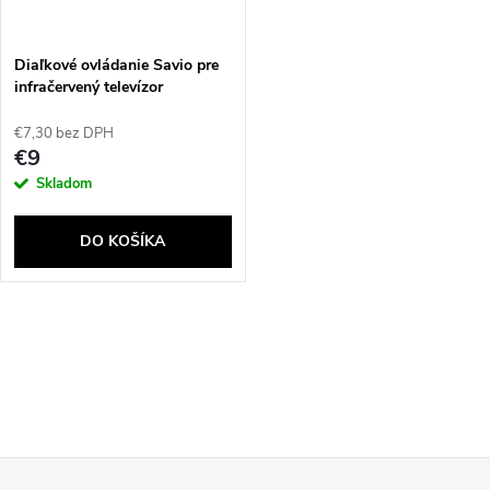
Diaľkové ovládanie Savio pre
infračervený televízor
SAMSUNG RC-07
€7,30 bez DPH
€9
Skladom
DO KOŠÍKA
O
v
l
Z
á