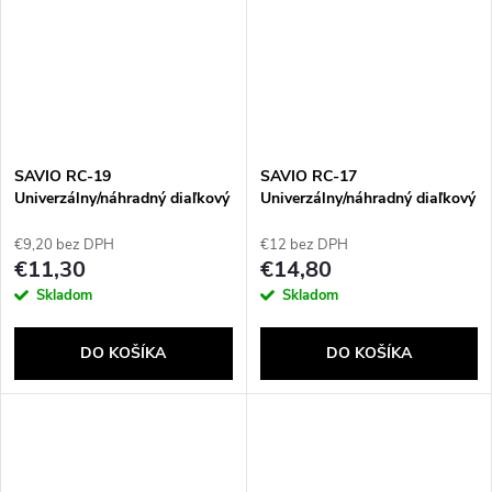
SAVIO RC-19
SAVIO RC-17
Univerzálny/náhradný diaľkový
Univerzálny/náhradný diaľkový
ovládač pre TV SHARP –
ovládač pre TV XIAOMI –
SMART TV
SMART TV
€9,20 bez DPH
€12 bez DPH
€11,30
€14,80
Skladom
Skladom
DO KOŠÍKA
DO KOŠÍKA