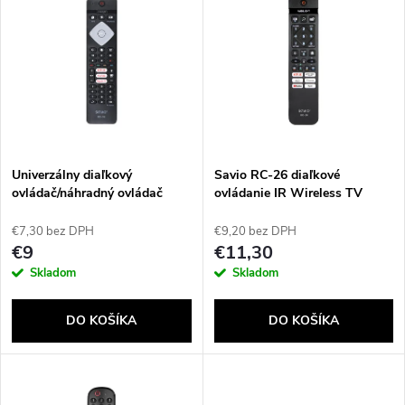
d
ý
Najpredávanejšie
e
p
Abecedne
n
i
i
s
e
Univerzálny diaľkový
Savio RC-26 diaľkové
ovládač/náhradný ovládač
ovládanie IR Wireless TV
p
Savio pre TV Philips, SMART
Tlačidlá
p
TV, RC-16
€7,30 bez DPH
€9,20 bez DPH
r
€9
€11,30
r
Skladom
Skladom
o
o
DO KOŠÍKA
DO KOŠÍKA
d
d
u