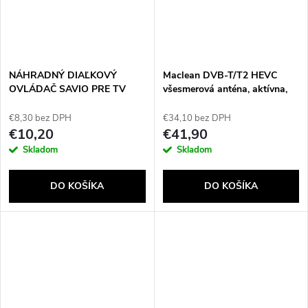
NÁHRADNÝ DIAĽKOVÝ
Maclean DVB-T/T2 HEVC
OVLÁDAČ SAVIO PRE TV
všesmerová anténa, aktívna,
PHILIPS RC-10
pre obytné vozidlá, centrálne
upevnenie kábla, MCTV-104
€8,30 bez DPH
€34,10 bez DPH
€10,20
€41,90
Skladom
Skladom
DO KOŠÍKA
DO KOŠÍKA