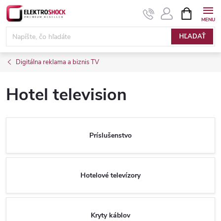
Prejsť
NÁKUPN
KOŠÍK
na
Elektroshock.sk
obsah
HĽADAŤ
Digitálna reklama a biznis TV
Hotel television
Príslušenstvo
Hotelové televízory
Kryty káblov