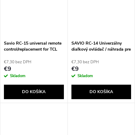
Savio RC-15 universal remote
SAVIO RC-14 Univerzálny
control/replacement for TCL
diaľkový ovládač / náhrada pre
SMART TV diaľkové ovládanie
HISENSE, SMART TV
IR Wireless Tlačidlá
€7,30 bez DPH
€7,30 bez DPH
€9
€9
Skladom
Skladom
DO KOŠÍKA
DO KOŠÍKA