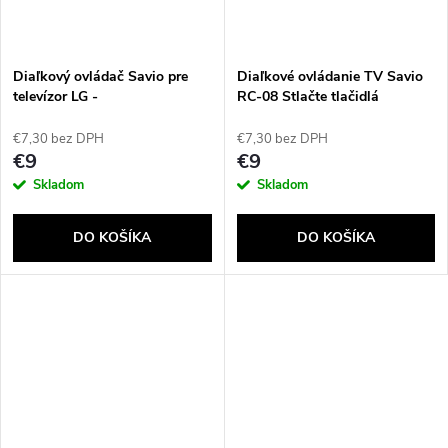
Diaľkový ovládač Savio pre
Diaľkové ovládanie TV Savio
televízor LG -
RC-08 Stlačte tlačidlá
univerzálny/náhradný, RC-05
Infračervený TV
€7,30 bez DPH
€7,30 bez DPH
€9
€9
Skladom
Skladom
DO KOŠÍKA
DO KOŠÍKA