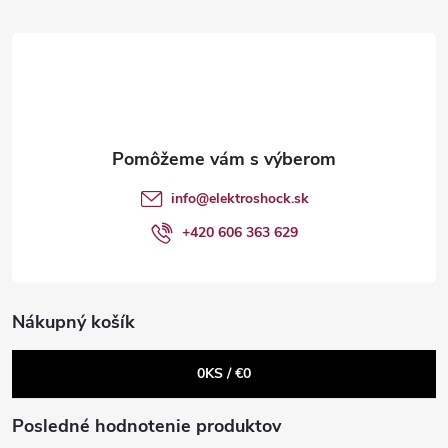
d
á
a
p
c
ä
i
t
e
info
@
elektroshock.sk
p
i
+420 606 363 629
r
e
v
Nákupný košík
k
0
KS /
€0
y
v
Posledné hodnotenie produktov