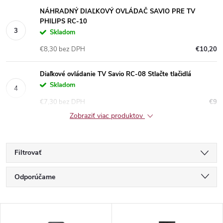
NÁHRADNÝ DIAĽKOVÝ OVLÁDAČ SAVIO PRE TV
PHILIPS RC-10
Skladom
€8,30 bez DPH
€10,20
Diaľkové ovládanie TV Savio RC-08 Stlačte tlačidlá
Skladom
€7,30 bez DPH
€9
Zobraziť viac produktov
Filtrovať
R
Odporúčame
a
Najlacnejšie
V
Najdrahšie