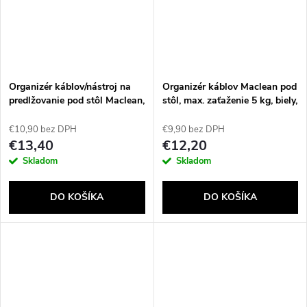
Organizér káblov/nástroj na
Organizér káblov Maclean pod
predlžovanie pod stôl Maclean,
stôl, max. zaťaženie 5 kg, biely,
max. zaťaženie 5 kg, biely, MC-
MC-105 W
106 W
€10,90 bez DPH
€9,90 bez DPH
€13,40
€12,20
Skladom
Skladom
DO KOŠÍKA
DO KOŠÍKA