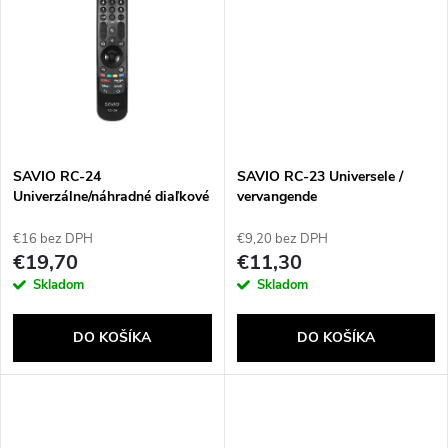
u
k
k
t
t
o
o
v
SAVIO RC-24
SAVIO RC-23 Universele /
v
Univerzálne/náhradné diaľkové
vervangende
ovládanie pre TV LG – SMART
afstandsbediening voor TCL-tv
TV
€16 bez DPH
€9,20 bez DPH
€19,70
€11,30
Skladom
Skladom
DO KOŠÍKA
DO KOŠÍKA