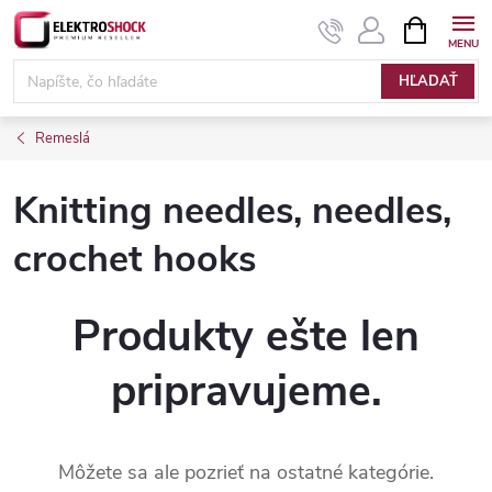
Prejsť
NÁKUPN
KOŠÍK
na
Elektroshock.sk
obsah
HĽADAŤ
Remeslá
Knitting needles, needles,
crochet hooks
Produkty ešte len
pripravujeme.
Môžete sa ale pozrieť na ostatné kategórie.