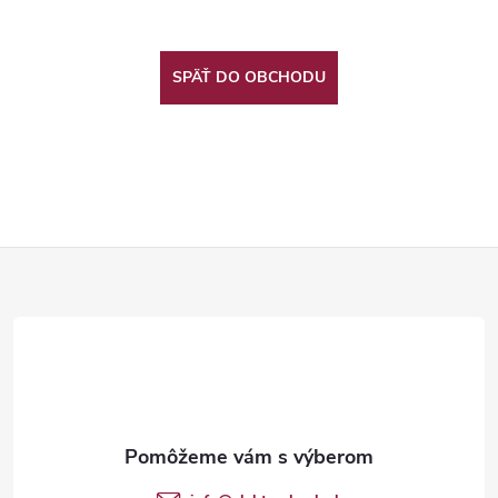
SPÄŤ DO OBCHODU
Z
á
p
ä
t