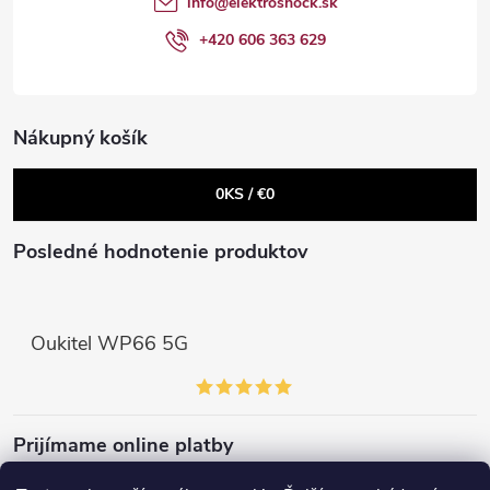
info
@
elektroshock.sk
i
+420 606 363 629
e
Send
Nákupný košík
Powered by chaterimo
0
KS /
€0
Posledné hodnotenie produktov
Oukitel WP66 5G
Prijímame online platby