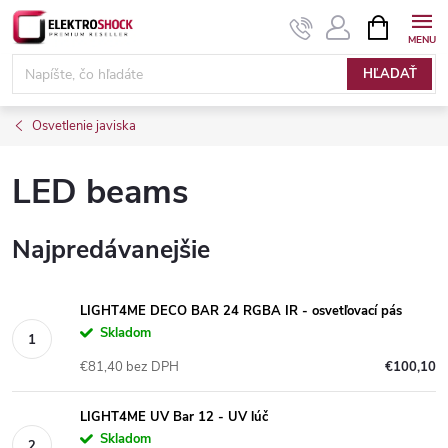
Prejsť
NÁKUPN
KOŠÍK
na
Elektroshock.sk
obsah
HĽADAŤ
Osvetlenie javiska
LED beams
Najpredávanejšie
LIGHT4ME DECO BAR 24 RGBA IR - osvetľovací pás
Skladom
€81,40 bez DPH
€100,10
LIGHT4ME UV Bar 12 - UV lúč
Skladom