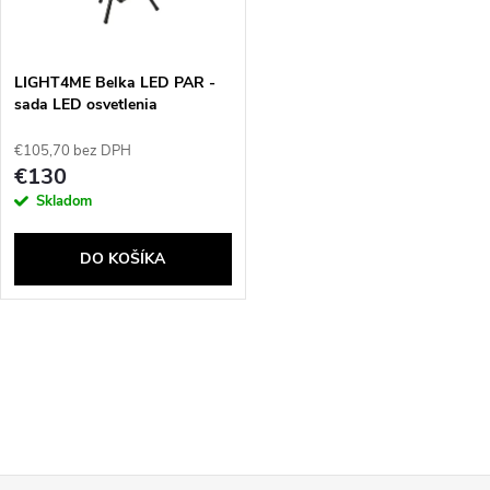
t
o
o
v
LIGHT4ME Belka LED PAR -
v
sada LED osvetlenia
€105,70 bez DPH
€130
Skladom
DO KOŠÍKA
O
v
l
Send