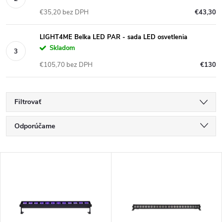
€35,20 bez DPH
€43,30
LIGHT4ME Belka LED PAR - sada LED osvetlenia
Skladom
€105,70 bez DPH
€130
Filtrovať
R
Odporúčame
a
Najlacnejšie
V
Najdrahšie
d
ý
Najpredávanejšie
e
p
Abecedne