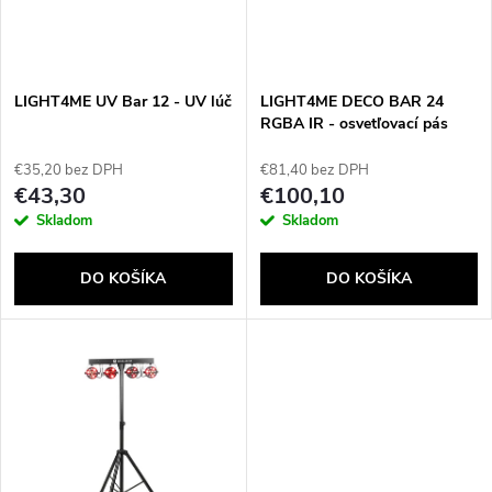
n
i
i
s
e
LIGHT4ME UV Bar 12 - UV lúč
LIGHT4ME DECO BAR 24
RGBA IR - osvetľovací pás
p
p
€35,20 bez DPH
€81,40 bez DPH
r
€43,30
€100,10
r
Skladom
Skladom
o
o
DO KOŠÍKA
DO KOŠÍKA
d
d
u
u
k
k
t