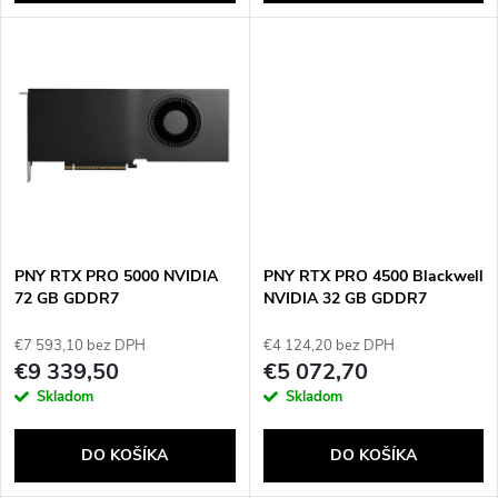
d
d
u
u
k
k
t
t
o
o
v
PNY RTX PRO 5000 NVIDIA
PNY RTX PRO 4500 Blackwell
v
72 GB GDDR7
NVIDIA 32 GB GDDR7
€7 593,10 bez DPH
€4 124,20 bez DPH
€9 339,50
€5 072,70
Skladom
Skladom
DO KOŠÍKA
DO KOŠÍKA