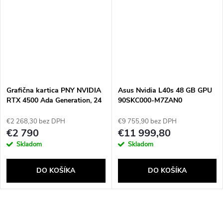
Powered by chaterimo
Grafična kartica PNY NVIDIA
Asus Nvidia L40s 48 GB GPU
RTX 4500 Ada Generation, 24
90SKC000-M7ZAN0
GB GDDR6 ECC 192-bit, CIe
4.0 x16 , Dual Slot, 4x DP 1.4a,
€2 268,30 bez DPH
€9 755,90 bez DPH
ATX - ATX bracket, 1x 16-pin
€2 790
€11 999,80
power supply cable, small box
Skladom
Skladom
DO KOŠÍKA
DO KOŠÍKA
O