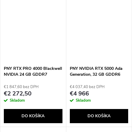
PNY RTX PRO 4000 Blackwell
PNY NVIDIA RTX 5000 Ada
NVIDIA 24 GB GDDR7
Generation, 32 GB GDDR6
ECC 256-bit, PCIe 4.0 x16,
Dual Slot, 4x DP 1.4a, ATX -
€1 847,60 bez DPH
€4 037,40 bez DPH
ATX bracket, 1x 16-pin power
€2 272,50
€4 966
supply cable, retial
Skladom
Skladom
DO KOŠÍKA
DO KOŠÍKA