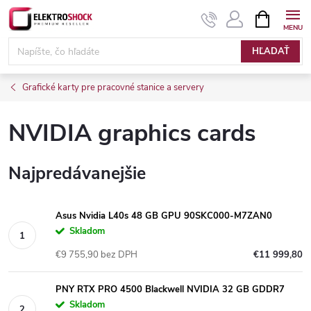
Prejsť
NÁKUPN
KOŠÍK
na
Elektroshock.sk
obsah
HĽADAŤ
Grafické karty pre pracovné stanice a servery
NVIDIA graphics cards
Najpredávanejšie
Asus Nvidia L40s 48 GB GPU 90SKC000-M7ZAN0
Skladom
€9 755,90 bez DPH
€11 999,80
PNY RTX PRO 4500 Blackwell NVIDIA 32 GB GDDR7
Skladom