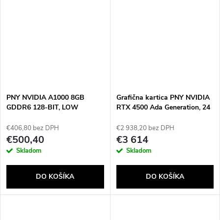
PNY NVIDIA A1000 8GB
Grafična kartica PNY NVIDIA
GDDR6 128-BIT, LOW
RTX 4500 Ada Generation, 24
PROFILE, PCIE 4.0 X8, SINGLE
GB GDDR6 ECC 192-bit, CIe
SLOT, 4 X MINI DISPLAYPORT
4.0 x16 , Dual Slot, 4x DP 1.4a,
€406,80 bez DPH
€2 938,20 bez DPH
1.4A, 50W, LP BRACKET, 4 X
ATX - ATX bracket, 1x 16-pin
€500,40
€3 614
MDP TO DP ADAPTER,
power supply cable, 1x
Skladom
Skladom
RETIAL
DisplayPort to HDMI 2.0,
retail
DO KOŠÍKA
DO KOŠÍKA
Send