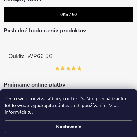
k
0
KS /
€0
y
v
Posledné hodnotenie produktov
ý
p
Oukitel WP66 5G
i
s
Prijímame online platby
u
Tento web používa súbory cookie. Ďalším prechádzaním
tohto webu vyjadrujete súhlas s ich používaním. Viac
informácií
tu
.
Copyright 2026
elektroshock.sk
. Všetky práva vyhradené.
Nastavenie
Vytvoril Shoptet