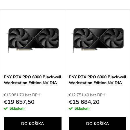
a
Najlacnejšie
V
Najdrahšie
d
ý
Najpredávanejšie
e
p
Abecedne
n
i
i
s
e
PNY RTX PRO 6000 Blackwell
PNY RTX PRO 6000 Blackwell
Workstation Edition NVIDIA
Workstation Edition NVIDIA
p
96 GB GDDR7
96 GB GDDR7
p
€15 981,70 bez DPH
€12 751,40 bez DPH
r
€19 657,50
€15 684,20
r
Skladom
Skladom
o
o
DO KOŠÍKA
DO KOŠÍKA