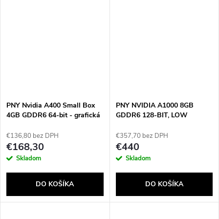
PNY Nvidia A400 Small Box
PNY NVIDIA A1000 8GB
4GB GDDR6 64-bit - grafická
GDDR6 128-BIT, LOW
karta
PROFILE, PCIE 4.0 X8, SINGLE
SLOT, 4 X MINI DISPLAYPORT
€136,80 bez DPH
€357,70 bez DPH
1.4A, 50W, LP BRACKET,
€168,30
€440
SMALL BOX
Skladom
Skladom
DO KOŠÍKA
DO KOŠÍKA