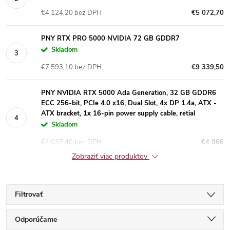
€4 124,20 bez DPH
€5 072,70
PNY RTX PRO 5000 NVIDIA 72 GB GDDR7
Skladom
€7 593,10 bez DPH
€9 339,50
PNY NVIDIA RTX 5000 Ada Generation, 32 GB GDDR6
ECC 256-bit, PCIe 4.0 x16, Dual Slot, 4x DP 1.4a, ATX -
ATX bracket, 1x 16-pin power supply cable, retial
Skladom
€4 037,40 bez DPH
€4 966
Zobraziť viac produktov
Filtrovať
R
Odporúčame