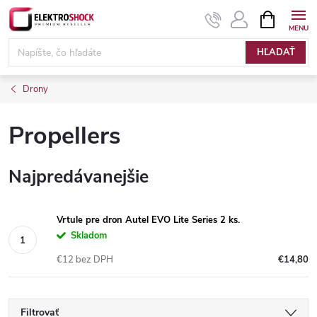
Prejsť
NÁKUPN
KOŠÍK
na
Elektroshock.sk
obsah
HĽADAŤ
Drony
Propellers
Najpredávanejšie
Vrtule pre dron Autel EVO Lite Series 2 ks.
Skladom
€12 bez DPH
€14,80
Filtrovať