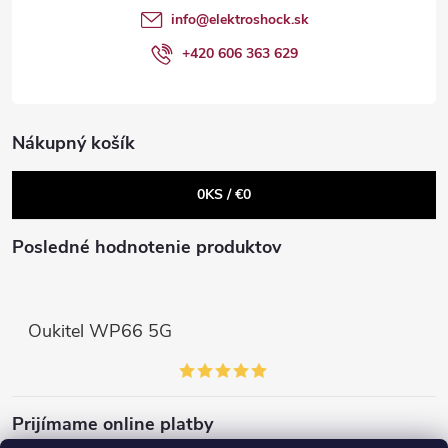
t
e
info
@
elektroshock.sk
Powered by chaterimo
p
i
+420 606 363 629
r
e
v
Nákupný košík
k
0
KS /
€0
y
v
Posledné hodnotenie produktov
ý
p
Oukitel WP66 5G
i
s
Prijímame online platby