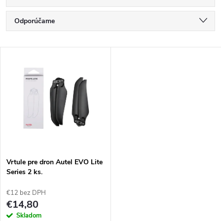
R
Odporúčame
a
Najlacnejšie
V
Najdrahšie
d
ý
Najpredávanejšie
e
p
Abecedne
n
i
i
s
e
Vrtule pre dron Autel EVO Lite
Series 2 ks.
p
p
€12 bez DPH
r
€14,80
r
Skladom