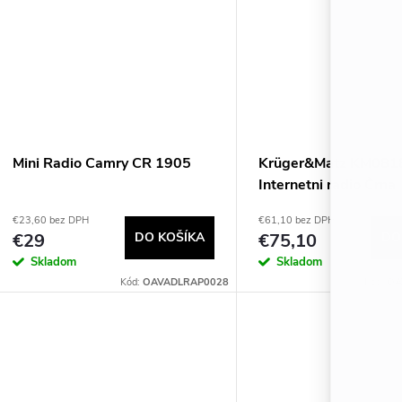
Mini Radio Camry CR 1905
Krüger&Matz KM081
Internetni radio Črna
€23,60 bez DPH
€61,10 bez DPH
€29
DO KOŠÍKA
€75,10
DO
Skladom
Skladom
Kód:
OAVADLRAP0028
Kód:
OA