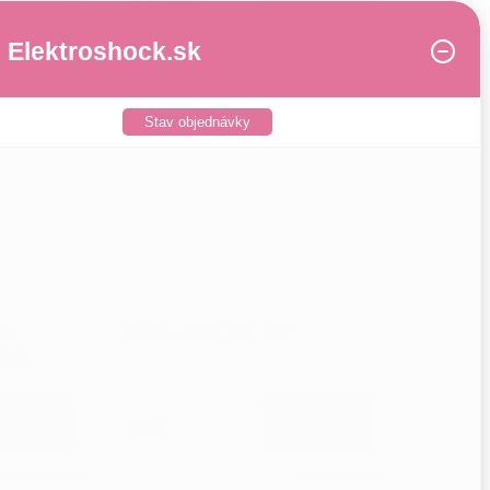
Skladom
AVADLRAP0021
Kód:
OAVADLRAP0022
Elektroshock.sk
Stav objednávky
0b
Radio Adler AD 1907
ivé
€22,80 bez DPH
 KOŠÍKA
€28
DO KOŠÍKA
Skladom
AVADLRAP0014
Kód:
OAVADLRAP0027