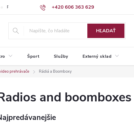
+420 606 363 629
Podmienky ochrany osobných údajov
HĽADAŤ
tro
Šport
Služby
Externý sklad
video prehrávače
Rádiá a Boomboxy
Radios and boomboxes
Najpredávanejšie