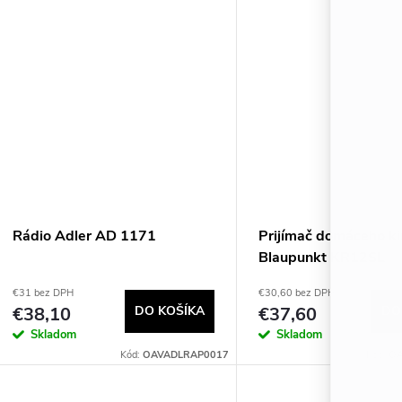
Rádio Adler AD 1171
Prijímač domáceho k
Blaupunkt KR12SL
€31 bez DPH
€30,60 bez DPH
€38,10
DO KOŠÍKA
€37,60
DO
Skladom
Skladom
Kód:
OAVADLRAP0017
Kód:
OA