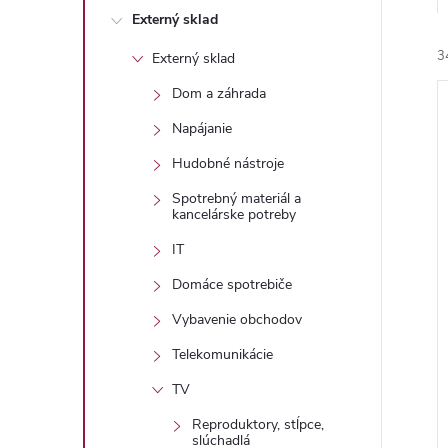
Externý sklad
3
Externý sklad
Dom a záhrada
Napájanie
Hudobné nástroje
Spotrebný materiál a
i
kancelárske potreby
i
IT
Domáce spotrebiče
Vybavenie obchodov
Telekomunikácie
TV
Reproduktory, stĺpce,
slúchadlá