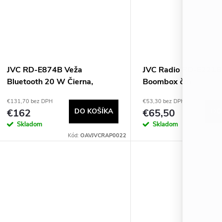
JVC RD-E874B Veža
JVC Radio RD-E221B
Bluetooth 20 W Čierna,
Boombox črn
Strieborná
€131,70 bez DPH
€53,30 bez DPH
€162
DO KOŠÍKA
€65,50
DO
Skladom
Skladom
Kód:
OAVJVCRAP0022
Kód:
O