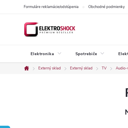
Prejsť
Formuláre reklamácie/odstúpenia
Obchodné podmienky
na
obsah
Elektronika
Spotrebiče
Elek
Externý sklad
Externý sklad
TV
Audio-
Domov
B
o
č