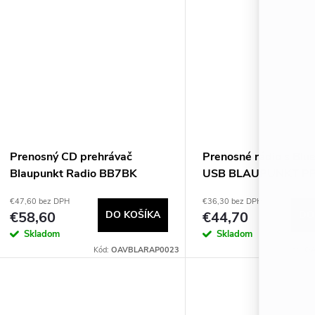
Prenosný CD prehrávač
Prenosné rádio s Blu
Blaupunkt Radio BB7BK
USB BLAUPUNKT PP
farba: hnedé drevo/bi
€47,60 bez DPH
€36,30 bez DPH
€58,60
DO KOŠÍKA
€44,70
DO
Skladom
Skladom
Kód:
OAVBLARAP0023
Kód:
OA