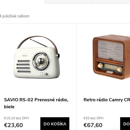
a
4
položiek celkom
d
V
e
ý
n
p
e
s
p
p
SAVIO RS-02 Prenosné rádio,
Retro rádio Camry C
r
biele
r
€19,20 bez DPH
€55 bez DPH
o
€23,60
DO KOŠÍKA
€67,60
DO