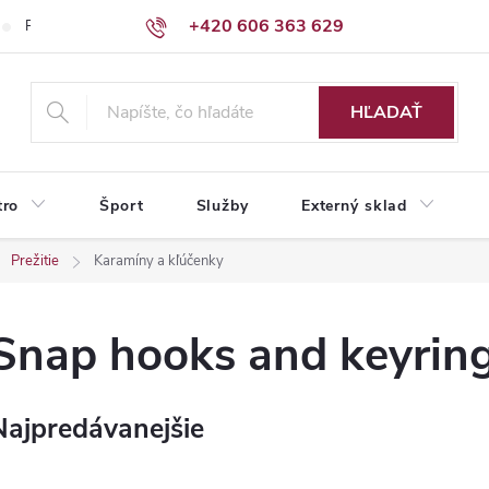
+420 606 363 629
Podmienky ochrany osobných údajov
HĽADAŤ
tro
Šport
Služby
Externý sklad
Prežitie
Karamíny a kľúčenky
Snap hooks and keyrin
Najpredávanejšie