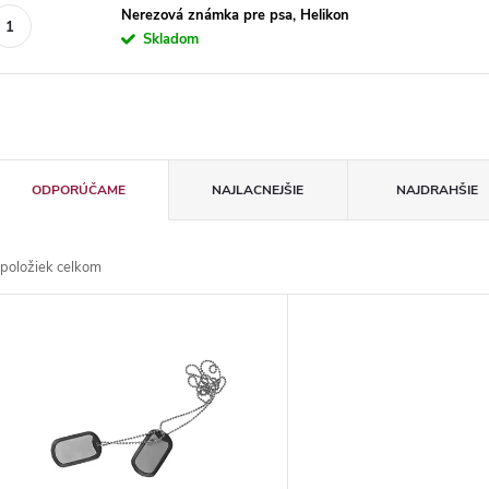
Nerezová známka pre psa, Helikon
Skladom
R
ODPORÚČAME
NAJLACNEJŠIE
NAJDRAHŠIE
a
položiek celkom
d
V
e
ý
n
p