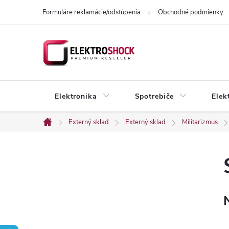
Prejsť
Formuláre reklamácie/odstúpenia
Obchodné podmienky
na
obsah
Elektronika
Spotrebiče
Elek
Externý sklad
Externý sklad
Militarizmus
Domov
B
o
č