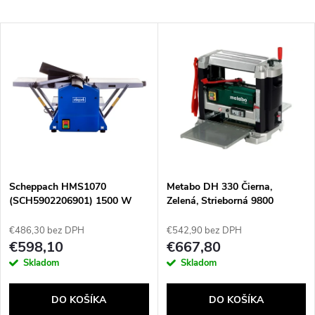
a
Najlacnejšie
V
Najdrahšie
d
ý
Najpredávanejšie
e
p
Abecedne
n
i
i
s
e
Scheppach HMS1070
Metabo DH 330 Čierna,
(SCH5902206901) 1500 W
Zelená, Strieborná 9800
p
ot./min. 1800 W
p
€486,30 bez DPH
€542,90 bez DPH
r
€598,10
€667,80
r
Skladom
Skladom
o
o
DO KOŠÍKA
DO KOŠÍKA