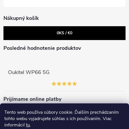
r
e
v
Nákupný košík
k
0
KS /
€0
y
v
Posledné hodnotenie produktov
ý
p
Oukitel WP66 5G
i
s
Prijímame online platby
u
Tento web používa súbory cookie. Ďalším prechádzaním
tohto webu vyjadrujete súhlas s ich používaním. Viac
informácií
tu
.