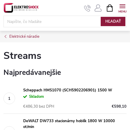
Prejsť
NÁKUPN
KOŠÍK
na
Elektroshock.sk
obsah
HĽADAŤ
Elektrické náradie
Streams
Najpredávanejšie
Scheppach HMS1070 (SCH5902206901) 1500 W
Skladom
€486,30 bez DPH
€598,10
DeWALT DW733 stacionárny hoblík 1800 W 10000
ot/min