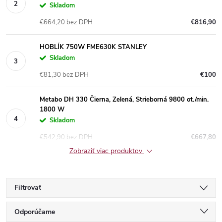
Skladom
€664,20 bez DPH
€816,90
HOBLÍK 750W FME630K STANLEY
Skladom
€81,30 bez DPH
€100
Metabo DH 330 Čierna, Zelená, Strieborná 9800 ot./min.
1800 W
Skladom
€542,90 bez DPH
€667,80
Zobraziť viac produktov
Filtrovať
R
Odporúčame