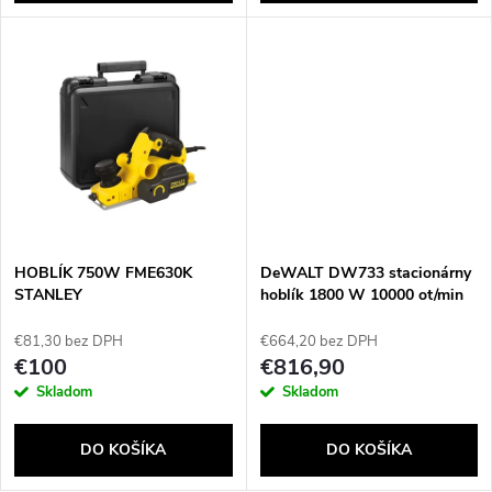
d
d
u
u
k
k
t
t
o
o
v
HOBLÍK 750W FME630K
DeWALT DW733 stacionárny
v
STANLEY
hoblík 1800 W 10000 ot/min
€81,30 bez DPH
€664,20 bez DPH
€100
€816,90
Skladom
Skladom
DO KOŠÍKA
DO KOŠÍKA