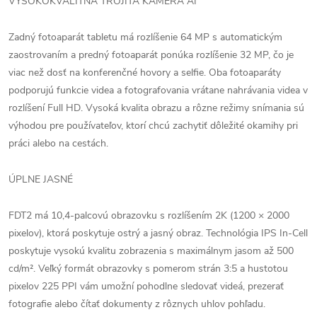
VYSOKOKVALITNÁ TROJITÁ KAMERA AI
Zadný fotoaparát tabletu má rozlíšenie 64 MP s automatickým
zaostrovaním a predný fotoaparát ponúka rozlíšenie 32 MP, čo je
viac než dosť na konferenčné hovory a selfie. Oba fotoaparáty
podporujú funkcie videa a fotografovania vrátane nahrávania videa v
rozlíšení Full HD. Vysoká kvalita obrazu a rôzne režimy snímania sú
výhodou pre používateľov, ktorí chcú zachytiť dôležité okamihy pri
práci alebo na cestách.
ÚPLNE JASNÉ
FDT2 má 10,4-palcovú obrazovku s rozlíšením 2K (1200 × 2000
pixelov), ktorá poskytuje ostrý a jasný obraz. Technológia IPS In-Cell
poskytuje vysokú kvalitu zobrazenia s maximálnym jasom až 500
cd/m². Veľký formát obrazovky s pomerom strán 3:5 a hustotou
pixelov 225 PPI vám umožní pohodlne sledovať videá, prezerať
fotografie alebo čítať dokumenty z rôznych uhlov pohľadu.