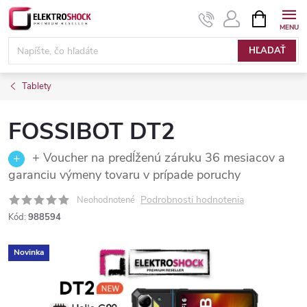
Prejsť
NÁKUPN
KOŠÍK
na
Elektroshock.sk
obsah
HĽADAŤ
Tablety
FOSSIBOT DT2
+ Voucher na predĺženú záruku 36 mesiacov a
garanciu výmeny tovaru v prípade poruchy
Podrobnosti hodnotenia
Neohodnotené
Kód:
988594
Novinka