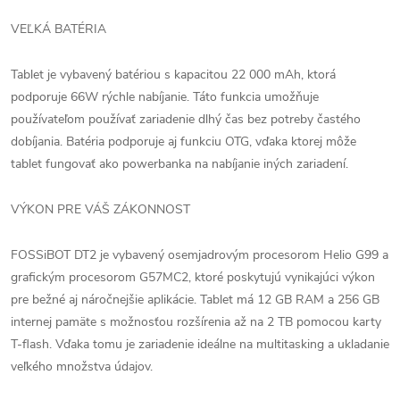
VEĽKÁ BATÉRIA
Tablet je vybavený batériou s kapacitou 22 000 mAh, ktorá
podporuje 66W rýchle nabíjanie. Táto funkcia umožňuje
používateľom používať zariadenie dlhý čas bez potreby častého
dobíjania. Batéria podporuje aj funkciu OTG, vďaka ktorej môže
tablet fungovať ako powerbanka na nabíjanie iných zariadení.
VÝKON PRE VÁŠ ZÁKONNOST
FOSSiBOT DT2 je vybavený osemjadrovým procesorom Helio G99 a
grafickým procesorom G57MC2, ktoré poskytujú vynikajúci výkon
pre bežné aj náročnejšie aplikácie. Tablet má 12 GB RAM a 256 GB
internej pamäte s možnosťou rozšírenia až na 2 TB pomocou karty
T-flash. Vďaka tomu je zariadenie ideálne na multitasking a ukladanie
veľkého množstva údajov.