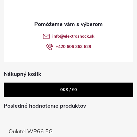
p
ä
t
info
@
elektroshock.sk
i
+420 606 363 629
e
Nákupný košík
0
KS /
€0
Posledné hodnotenie produktov
Oukitel WP66 5G