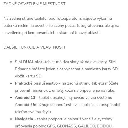
ZADNÉ OSVETLENIE MIESTNOSTI
Na zadnej strane tabletu, pod fotoaparátom, nájdete výkonnú
baterku nielen na osvetlenie scény počas fotografovania, ale aj na
osvetlenie pri kempovaní alebo skúmaní tmavej oblasti.
ĎALŠIE FUNKCIE A VLASTNOSTI
SIM D
UAL slot -
tablet má dva sloty až na dve karty.
SIM
Prípadne môžete jeden slot vynechať a namiesto karty SD
vložiť kartu SD.
Praktické príslušenstvo
- na zadnú stranu tabletu môžete
pripevniť remienok z umelej kože na pripevnenie na ruku.
Android 13
- tablet obsahuje najnovšiu verziu systému
Android. Umožňuje stiahnuť ešte viac aplikácií a prispôsobiť
telefón svojmu štýlu.
Navigácia
- tablet podporuje najpoužívanejšie systémy
určovania polohy: GPS, GLONASS, GALILEO, BEIDOU.