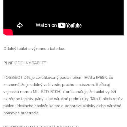
Odolný tablet s výkonnou baterkou
PLNE ODOLNÝ TABLET
FOSSiBOT DT2 je certifikovaný podľa noriem IP68 a IP69K, čo
znamená, že je odolný voči vode, prachu a nárazom. Spĺňa aj
vojenskú normu MIL-STD-810H, ktorá zaručuje, že tablet vydrží
extrémne teploty, pády a iné náročné podmienky. Táto funkcia robí z
tabletu ideálneho spoločníka pre outdoorové aktivity alebo náročné
pracovné prostredie.