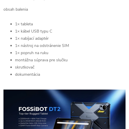
obsah balenia
1× tableta
1× kábel USB typu C
1× nabíjací adaptér
1× nástroj na odstránenie SIM
1× popruh na ruku
montážna súprava pre slučku
skrutkovač
dokumentácia
Send
Powered by chaterimo