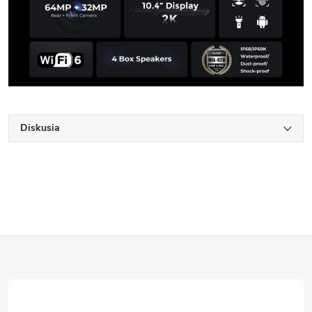
Diskusia
Z
á