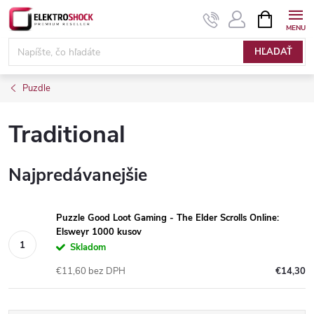
Prejsť
NÁKUPN
KOŠÍK
na
Elektroshock.sk
obsah
HĽADAŤ
Puzdle
Traditional
Najpredávanejšie
Puzzle Good Loot Gaming - The Elder Scrolls Online:
Elsweyr 1000 kusov
Skladom
€11,60 bez DPH
€14,30