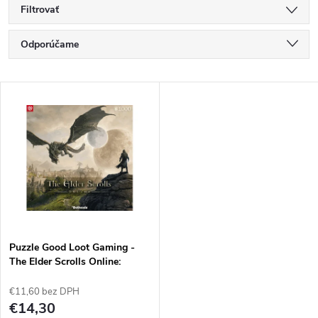
Filtrovať
R
Odporúčame
a
Najlacnejšie
V
Najdrahšie
d
ý
Najpredávanejšie
e
p
Abecedne
n
i
i
s
e
Puzzle Good Loot Gaming -
The Elder Scrolls Online:
p
Elsweyr 1000 kusov
p
€11,60 bez DPH
r
€14,30