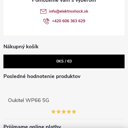
Send
t
e
info
@
elektroshock.sk
Powered by chaterimo
p
i
+420 606 363 629
r
e
v
Nákupný košík
k
0
KS /
€0
y
v
Posledné hodnotenie produktov
ý
p
Oukitel WP66 5G
i
s
Prijímame online platby