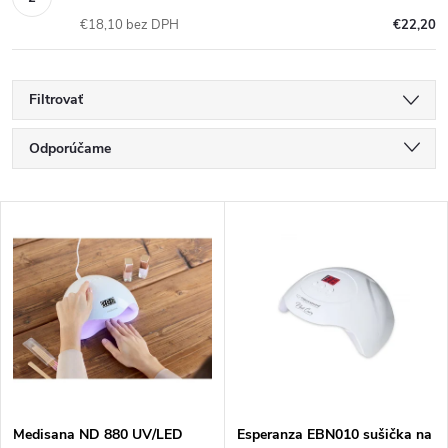
€18,10 bez DPH
€22,20
Filtrovať
R
Odporúčame
a
Najlacnejšie
V
Najdrahšie
d
ý
Najpredávanejšie
e
p
Abecedne
n
i
i
s
Medisana ND 880 UV/LED
Esperanza EBN010 sušička na