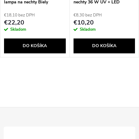
e
lampa na nechty Biely
nechty 36 W UV + LED
p
p
€18,10 bez DPH
€8,30 bez DPH
r
€22,20
€10,20
r
Skladom
Skladom
o
o
DO KOŠÍKA
DO KOŠÍKA
d
d
u
O
u
k
v
k
t
l
t
Z
á
o
o
d
á
v
a