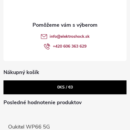
v
p
c
ä
i
Send
t
e
Powered by chaterimo
info
@
elektroshock.sk
p
i
+420 606 363 629
r
e
v
Nákupný košík
k
0
KS /
€0
y
v
Posledné hodnotenie produktov
ý
p
Oukitel WP66 5G