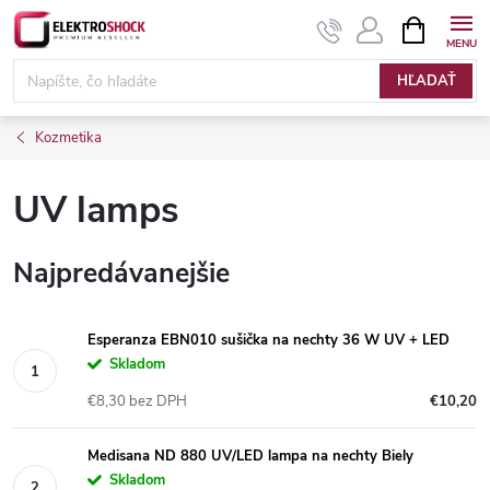
Prejsť
NÁKUPN
KOŠÍK
na
Elektroshock.sk
obsah
HĽADAŤ
Kozmetika
UV lamps
Najpredávanejšie
Esperanza EBN010 sušička na nechty 36 W UV + LED
Skladom
€8,30 bez DPH
€10,20
Medisana ND 880 UV/LED lampa na nechty Biely
Skladom