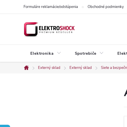
Prejsť
Formuláre reklamácie/odstúpenia
Obchodné podmienky
na
obsah
Elektronika
Spotrebiče
Elek
Externý sklad
Externý sklad
Siete a bezpeč
Domov
B
o
č