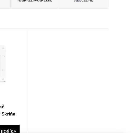
NAJPREDÁVANEJŠIE
ABECEDNE
ač
 Skriňa
t
 KOŠÍKA