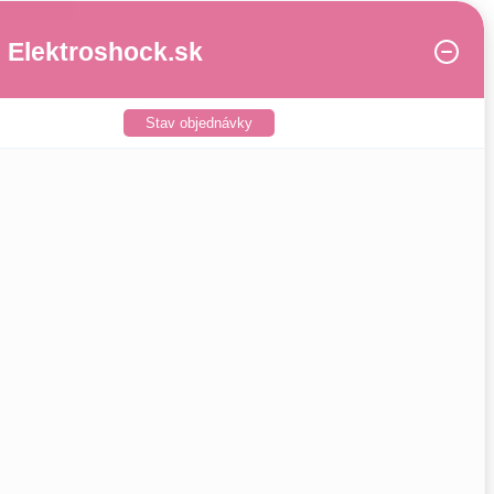
Elektroshock.sk
DUBQCEN0004
Stav objednávky