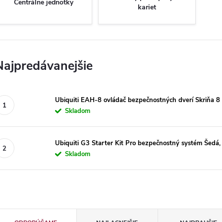
Centrálne jednotky
kariet
Najpredávanejšie
Ubiquiti EAH-8 ovládač bezpečnostných dverí Skriňa 8 
Skladom
Ubiquiti G3 Starter Kit Pro bezpečnostný systém Šedá, 
Skladom
R