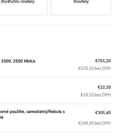
3G/4G/5G routery
Routery
€701,20
, 1000, 2500 Mbit/s
€570,10 bez DPH
€22,20
€18,10 bez DPH
rné použitie, samostatný/Nebula s
€305,40
AN
€248,30 bez DPH