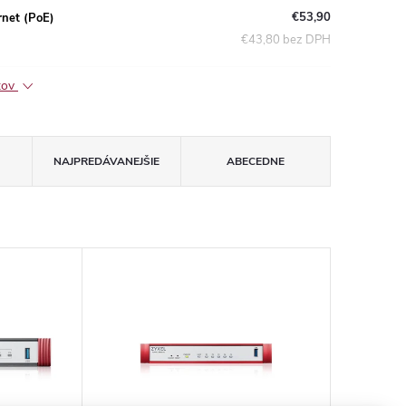
€53,90
rnet (PoE)
€43,80 bez DPH
ktov
NAJPREDÁVANEJŠIE
ABECEDNE