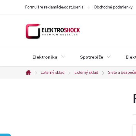
Prejsť
Formuláre reklamácie/odstúpenia
Obchodné podmienky
na
obsah
Elektronika
Spotrebiče
Elek
Externý sklad
Externý sklad
Siete a bezpeč
Domov
B
o
č