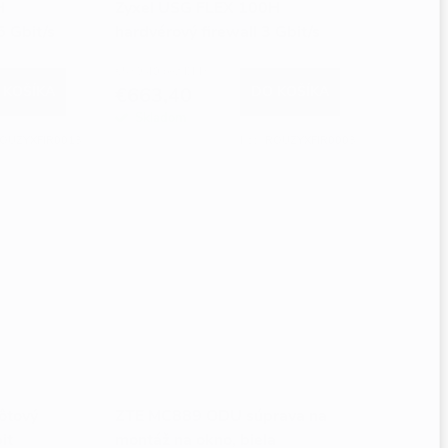
H
Zyxel USG FLEX 100H
5 Gbit/s
hardvérový firewall 3 Gbit/s
€539,40 bez DPH
 KOŠÍKA
€663,40
DO KOŠÍKA
Skladom
OUZYXFIR0013
Kód:
ROUZYXFIR0003
ôtový
ZTE MC889 ODU súprava na
it
montáž na okno, biela