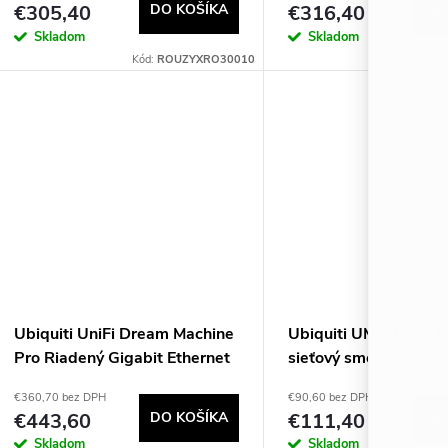
€305,40
DO KOŠÍKA
€316,40
DO
Nebula Pro na 1 rok, Wi-Fi
Skladom
Skladom
AX1800, 1x GB LAN
Kód:
ROUZYXRO30010
Kód:
RO
Ubiquiti UniFi Dream Machine
Ubiquiti UMR-Ultra M
Pro Riadený Gigabit Ethernet
sieťový smerovač
(10/100/1000) Biela
€360,70 bez DPH
€90,60 bez DPH
€443,60
DO KOŠÍKA
€111,40
DO
Skladom
Skladom