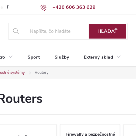
+420 606 363 629
Podmienky ochrany osobných údajov
HĽADAŤ
tro
Šport
Služby
Externý sklad
nostné systémy
Routery
Routers
Firewally a bezpečnostné