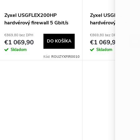
o
v
v
Zyxel USGFLEX200HP
Zyxel USGFLEX200H
hardvérový firewall 5 Gbit/s
hardvérový firewall 5
€869,80 bez DPH
€869,80 bez DPH
€1 069,90
DO KOŠÍKA
€1 069,90
DO
Skladom
Skladom
Kód:
ROUZYXFIR0010
Kód:
R