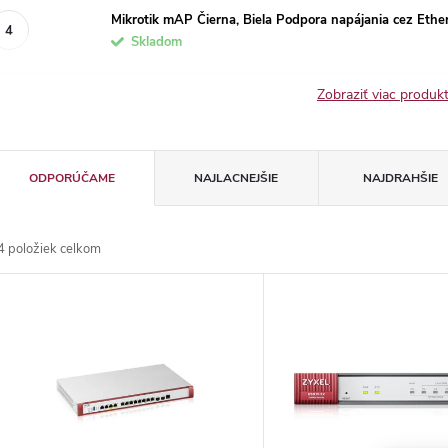
Mikrotik mAP Čierna, Biela Podpora napájania cez Ethe
Skladom
Zobraziť viac produ
R
ODPORÚČAME
NAJLACNEJŠIE
NAJDRAHŠIE
a
4
položiek celkom
d
V
e
ý
n
p