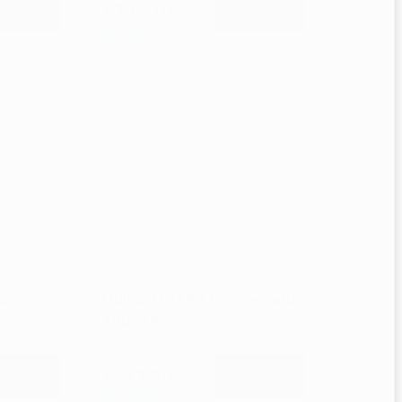
 KOŠÍKA
€231,10
DO KOŠÍKA
Skladom
UUBQROU0027
Kód:
ROUUBQROU0029
obilný
Ubiquiti ULTRA brána a radič
1000 Mbit/s
€95,40 bez DPH
 KOŠÍKA
€117,30
DO KOŠÍKA
Skladom