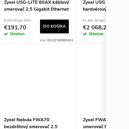
Zyxel USG-LITE 60AX káblový
Zyxel USG FLEX 700
smerovač 2.5 Gigabit Ethernet
hardvérový firewall 1
Biela
€155,90 bez DPH
€1 681,50 bez DPH
€191,70
DO KOŠÍKA
€2 068,20
DO
Skladom
Skladom
Kód:
ROUZYXFIR0002
Kód:
R
Zyxel Nebula FWA70
Zyxel FWA510 bezdr
bezdrôtový smerovač 2.5
smerovač Multi-Gigab