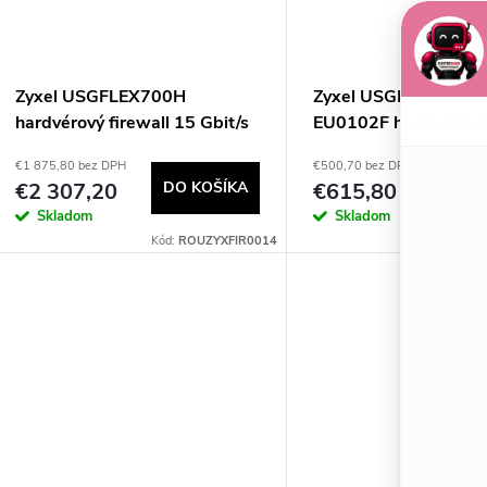
e
s
p
p
Zyxel USGFLEX700H
Zyxel USGFLEX50HP
r
hardvérový firewall 15 Gbit/s
EU0102F hardvérový 
r
0,35 Gbit/s
€1 875,80 bez DPH
€500,70 bez DPH
o
€2 307,20
DO KOŠÍKA
€615,80
DO
o
Skladom
Skladom
d
Kód:
ROUZYXFIR0014
Kód:
R
d
u
u
k
k
t
t
o