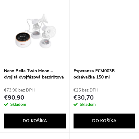
d
u
u
k
k
t
t
o
o
v
Neno Bella Twin Moon –
Esperanza ECM003B
v
dvojitá dvojfázová bezdrôtová
odsávačka 150 ml
elektronická odsávačka
Elektronický
mlieka
€73,90 bez DPH
€25 bez DPH
€90,90
€30,70
Skladom
Skladom
DO KOŠÍKA
DO KOŠÍKA