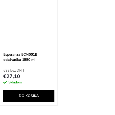
Esperanza ECM001B
odsávačka 1550 ml
Elektronický
€22 bez DPH
€27,10
Skladom
Send
DO KOŠÍKA
Powered by chaterimo