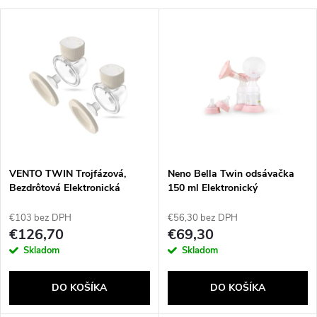
a
V
Najdrahšie
d
ý
Najpredávanejšie
e
p
Abecedne
n
i
i
s
e
VENTO TWIN Trojfázová,
Neno Bella Twin odsávačka
Bezdrôtová Elektronická
150 ml Elektronický
p
odsávačka mlieka
p
€103 bez DPH
€56,30 bez DPH
r
€126,70
€69,30
r
Skladom
Skladom
o
o
DO KOŠÍKA
DO KOŠÍKA
d