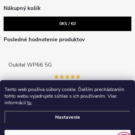
v
Nákupný košík
k
0
KS /
€0
y
v
Posledné hodnotenie produktov
ý
p
Oukitel WP66 5G
i
s
Tento web používa súbory cookie. Ďalším prechádzaním
Prijímame online platby
tohto webu vyjadrujete súhlas s ich používaním. Viac
u
informácií
tu
.
Nastavenie
Copyright 2026
elektroshock.sk
. Všetky práva vyhradené.