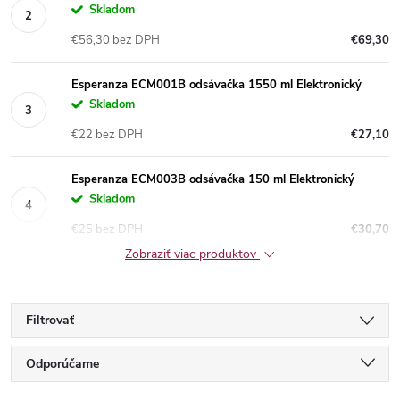
Skladom
€56,30 bez DPH
€69,30
Esperanza ECM001B odsávačka 1550 ml Elektronický
Skladom
€22 bez DPH
€27,10
Esperanza ECM003B odsávačka 150 ml Elektronický
Skladom
€25 bez DPH
€30,70
Zobraziť viac produktov
Filtrovať
R
Odporúčame
Najlacnejšie