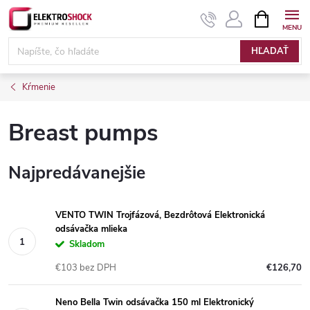
Prejsť
NÁKUPN
KOŠÍK
na
Elektroshock.sk
obsah
HĽADAŤ
Kŕmenie
Breast pumps
Najpredávanejšie
VENTO TWIN Trojfázová, Bezdrôtová Elektronická
odsávačka mlieka
Skladom
€103 bez DPH
€126,70
Neno Bella Twin odsávačka 150 ml Elektronický