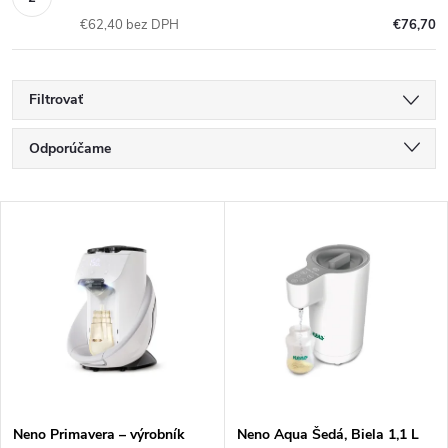
€62,40 bez DPH
€76,70
Filtrovať
R
Odporúčame
a
Najlacnejšie
V
Najdrahšie
d
ý
Najpredávanejšie
e
p
Abecedne
n
i
i
s
Neno Primavera – výrobník
Neno Aqua Šedá, Biela 1,1 L