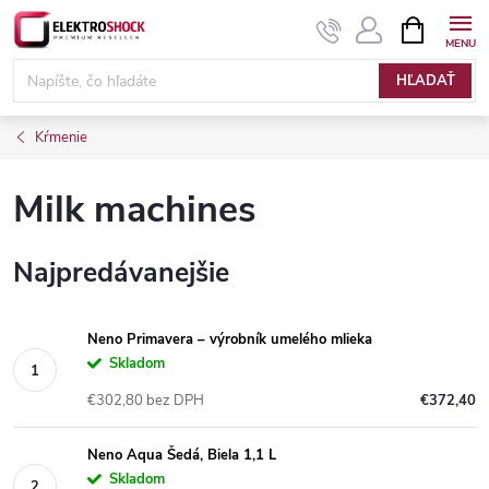
Prejsť
NÁKUPN
KOŠÍK
na
Elektroshock.sk
obsah
HĽADAŤ
Kŕmenie
Milk machines
Najpredávanejšie
Neno Primavera – výrobník umelého mlieka
Skladom
€302,80 bez DPH
€372,40
Neno Aqua Šedá, Biela 1,1 L
Skladom