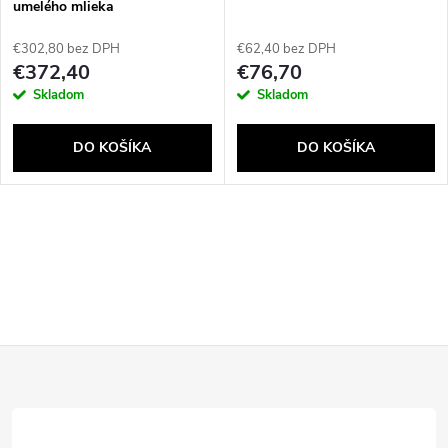
e
umelého mlieka
p
p
€302,80 bez DPH
€62,40 bez DPH
r
€372,40
€76,70
r
Skladom
Skladom
o
o
DO KOŠÍKA
DO KOŠÍKA
d
d
u
O
u
k
v
k
t
l
t
Z
á
o
o
d
á
v
a