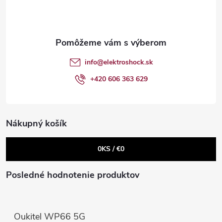
v
p
c
ä
i
Send
t
e
Powered by chaterimo
info
@
elektroshock.sk
p
i
+420 606 363 629
r
e
v
Nákupný košík
k
0
KS /
€0
y
v
Posledné hodnotenie produktov
ý
p
Oukitel WP66 5G