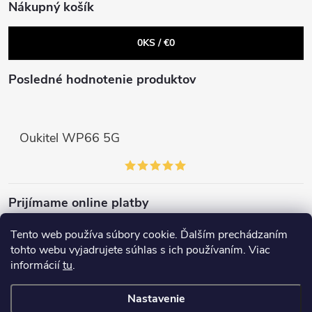
Nákupný košík
k
0
KS /
€0
y
v
Posledné hodnotenie produktov
ý
p
Oukitel WP66 5G
i
s
Prijímame online platby
u
Tento web používa súbory cookie. Ďalším prechádzaním
tohto webu vyjadrujete súhlas s ich používaním. Viac
informácií
tu
.
Copyright 2026
elektroshock.sk
. Všetky práva vyhradené.
Nastavenie