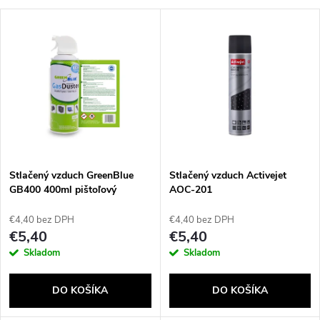
a
V
Najdrahšie
d
ý
Najpredávanejšie
e
p
Abecedne
n
i
i
s
e
Stlačený vzduch GreenBlue
Stlačený vzduch Activejet
GB400 400ml pištoľový
AOC-201
p
rozprašovač - pištoľový sprej
p
€4,40 bez DPH
€4,40 bez DPH
r
€5,40
€5,40
r
Skladom
Skladom
o
o
DO KOŠÍKA
DO KOŠÍKA
d