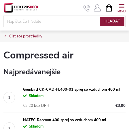
Prejsť
NÁKUPN
KOŠÍK
na
Elektroshock.sk
obsah
HĽADAŤ
Čistiace prostriedky
Compressed air
Najpredávanejšie
Gembird CK-CAD-FL400-01 sprej so vzduchom 400 ml
Skladom
€3,20 bez DPH
€3,90
NATEC Raccoon 400 sprej so vzduchom 400 ml
Skladom