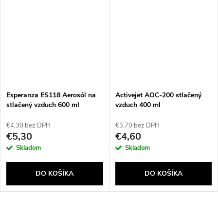
Esperanza ES118 Aerosól na
Activejet AOC-200 stlačený
stlačený vzduch 600 ml
vzduch 400 ml
€4,30 bez DPH
€3,70 bez DPH
Send
€5,30
€4,60
Powered by chaterimo
Skladom
Skladom
DO KOŠÍKA
DO KOŠÍKA