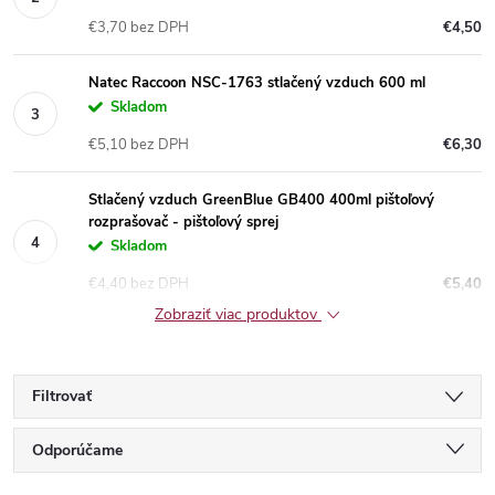
€3,70 bez DPH
€4,50
Natec Raccoon NSC-1763 stlačený vzduch 600 ml
Skladom
€5,10 bez DPH
€6,30
Stlačený vzduch GreenBlue GB400 400ml pištoľový
rozprašovač - pištoľový sprej
Skladom
€4,40 bez DPH
€5,40
Zobraziť viac produktov
Filtrovať
R
Odporúčame
Najlacnejšie