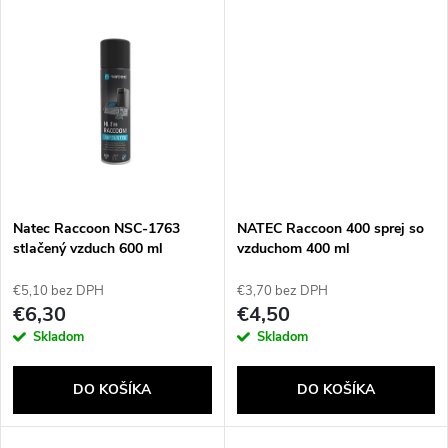
d
u
u
k
k
t
t
o
o
v
Natec Raccoon NSC-1763
NATEC Raccoon 400 sprej so
v
stlačený vzduch 600 ml
vzduchom 400 ml
€5,10 bez DPH
€3,70 bez DPH
€6,30
€4,50
Skladom
Skladom
DO KOŠÍKA
DO KOŠÍKA