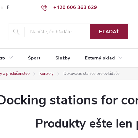
+420 606 363 629
Podmienky ochrany osobných údajov
HĽADAŤ
tro
Šport
Služby
Externý sklad
y a príslušenstvo
Konzoly
Dokovacie stanice pre ovládače
Docking stations for con
Produkty ešte len 