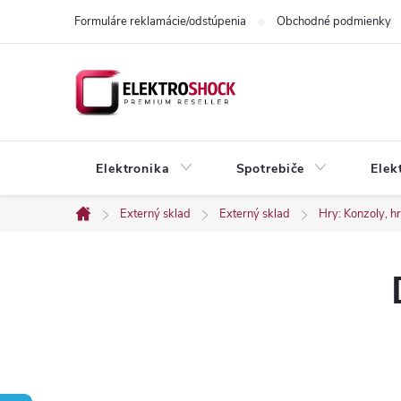
Prejsť
Formuláre reklamácie/odstúpenia
Obchodné podmienky
na
obsah
Elektronika
Spotrebiče
Elek
Externý sklad
Externý sklad
Hry: Konzoly, hr
Domov
B
o
č