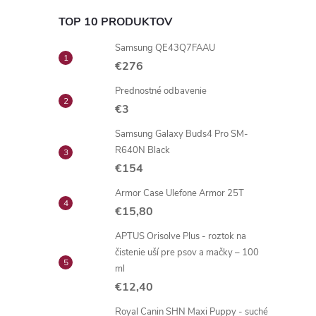
TOP 10 PRODUKTOV
Samsung QE43Q7FAAU
€276
Prednostné odbavenie
€3
Samsung Galaxy Buds4 Pro SM-
R640N Black
€154
Armor Case Ulefone Armor 25T
€15,80
APTUS Orisolve Plus - roztok na
čistenie uší pre psov a mačky – 100
ml
€12,40
Royal Canin SHN Maxi Puppy - suché