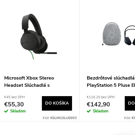
V
e
ý
n
p
e
s
p
p
Microsoft Xbox Stereo
Bezdrôtové slúchadlá
r
Headset Slúchadlá s
PlayStation 5 Pluse El
r
mikrofónom Kábel Pres hlavu
Headset + puzdro
€45 bez DPH
€116,20 bez DPH
o
Hranie Čierna
€55,30
DO KOŠÍKA
€142,90
DO
o
Skladom
Skladom
d
Kód:
KSLMI1SLU0003
Kód:
K
d
u