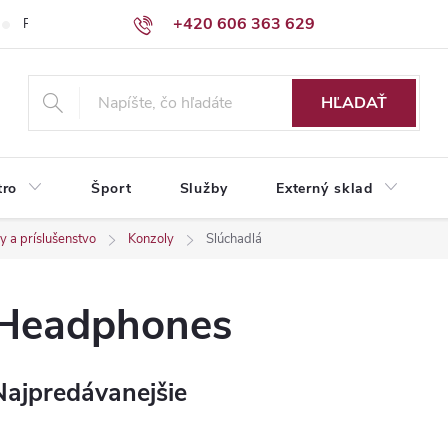
+420 606 363 629
Podmienky ochrany osobných údajov
HĽADAŤ
tro
Šport
Služby
Externý sklad
y a príslušenstvo
Konzoly
Slúchadlá
Headphones
Najpredávanejšie