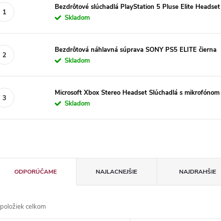
Bezdrôtové slúchadlá PlayStation 5 Pluse Elite Headse
Skladom
Bezdrôtová náhlavná súprava SONY PS5 ELITE čierna
Skladom
Microsoft Xbox Stereo Headset Slúchadlá s mikrofónom 
Skladom
R
ODPORÚČAME
NAJLACNEJŠIE
NAJDRAHŠIE
a
položiek celkom
d