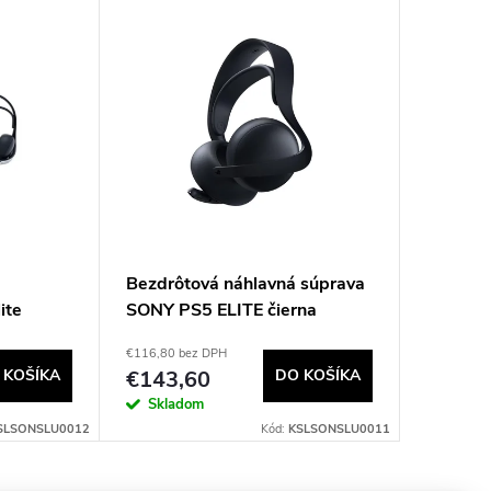
Bezdrôtová náhlavná súprava
ite
SONY PS5 ELITE čierna
€116,80 bez DPH
 KOŠÍKA
€143,60
DO KOŠÍKA
Skladom
SLSONSLU0012
Kód:
KSLSONSLU0011