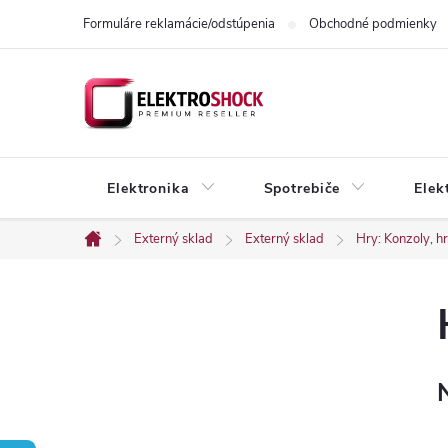
Prejsť
Formuláre reklamácie/odstúpenia
Obchodné podmienky
na
obsah
Elektronika
Spotrebiče
Elek
Externý sklad
Externý sklad
Hry: Konzoly, hr
Domov
B
o
č