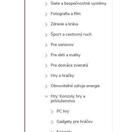
Siete a bezpečnostné systémy
Fotografia a film
Zdravie a krása
l
Šport a cestovný ruch
Pre seniorov
Pre deti a matky
Pre domáce zvieratá
Hry a hračky
Obnoviteľné zdroje energie
i
Hry: Konzoly, hry a
príslušenstvo
PC hry
Gadgety pre hráčov
r
Konzoly