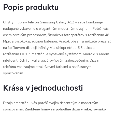
Popis produktu
Chytrý mobilný telefón Samsung Galaxy A12 v sebe kombinuje
nadupané vybavenie s elegantným moderným dizajnom. Poteší vás
osemjadrovým procesorom, štvoricou fotoaparátov s rozlíšením 48
Mpix a vysokokapacitnou batériou. Všetok obsah si môžete prezerať
na špičkovom displeji Infinity-V s uhlopriečkou 6,5 palca a
rozlíšením HD+. Smartfón je vybavený systémom Android s radom
inteligentných funkcií a viacúrovňovým zabezpečením. Dizajn
telefónu vás zaujme atraktívnymi farbami a nadčasovým
spracovaním.
Krása v jednoduchosti
Dizajn smartfónu vás poteší svojím decentným a moderným
spracovaním.
Zaoblené hrany sa pohodlne držia v ruke, rovnako