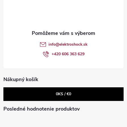
á
p
ä
t
info
@
elektroshock.sk
i
+420 606 363 629
e
Nákupný košík
0
KS /
€0
Posledné hodnotenie produktov