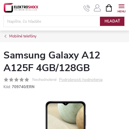
Prejsť
NÁKUPN
KOŠÍK
na
Elektroshock.sk
obsah
HĽADAŤ
Mobilné telefóny
Samsung Galaxy A12
A125F 4GB/128GB
Podrobnosti hodnotenia
Neohodnotené
Kód:
709740/ERN