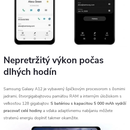
Send
Powered by chaterimo
Nepretržitý výkon počas
dlhých hodín
Samsung Galaxy A12 je vybavený špičkovým procesorom s ôsmimi
jadrami, štvorgigabajtovou pamäťou RAM a interným úložiskom s
veľkosťou 128 gigabajtov.
S batériou s kapacitou 5 000 mAh vydrží
pracovať celé hodiny
a vďaka adaptívnemu nabíjaniu môžete
stratenú energiu doplniť takmer okamžite.