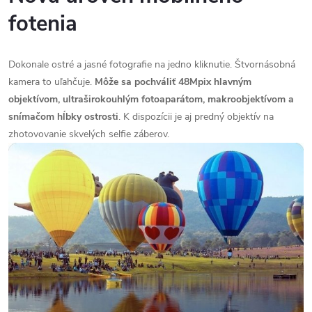
fotenia
Dokonale ostré a jasné fotografie na jedno kliknutie. Štvornásobná
kamera to uľahčuje.
Môže sa pochváliť 48Mpix hlavným
objektívom, ultraširokouhlým fotoaparátom, makroobjektívom a
snímačom hĺbky ostrosti
. K dispozícii je aj predný objektív na
zhotovovanie skvelých selfie záberov.