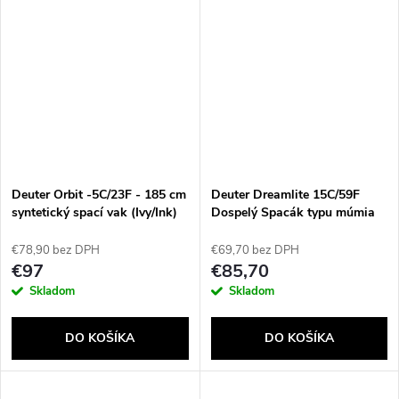
Deuter Orbit -5C/23F - 185 cm
Deuter Dreamlite 15C/59F
syntetický spací vak (Ivy/Ink)
Dospelý Spacák typu múmia
Oranžová
€78,90 bez DPH
€69,70 bez DPH
€97
€85,70
Skladom
Skladom
DO KOŠÍKA
DO KOŠÍKA