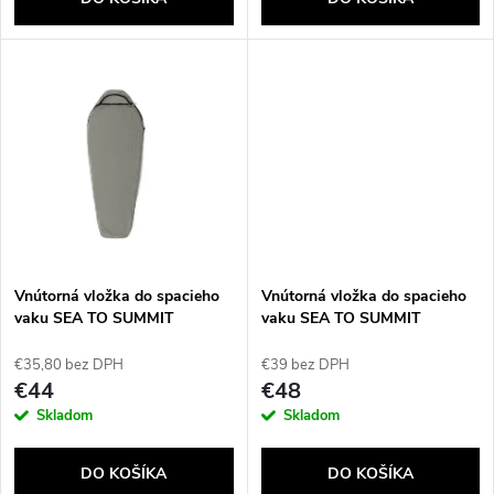
o
d
d
u
u
k
k
t
t
o
o
v
Vnútorná vložka do spacieho
Vnútorná vložka do spacieho
v
vaku SEA TO SUMMIT
vaku SEA TO SUMMIT
Reactor Lightweight Liner
Reactor Lightweight Liner
Regular, cínová
Long, cínová
€35,80 bez DPH
€39 bez DPH
€44
€48
Skladom
Skladom
DO KOŠÍKA
DO KOŠÍKA