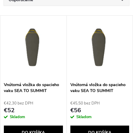
R
a
Najlacnejšie
V
Najdrahšie
d
ý
Najpredávanejšie
e
p
Abecedne
n
i
i
s
e
Vnútorná vložka do spacieho
Vnútorná vložka do spacieho
vaku SEA TO SUMMIT
vaku SEA TO SUMMIT
p
Reactor Midweight Regular
Reactor Midweight Long
p
€42,30 bez DPH
€45,50 bez DPH
r
€52
€56
r
Skladom
Skladom
o
DO KOŠÍKA
DO KOŠÍKA