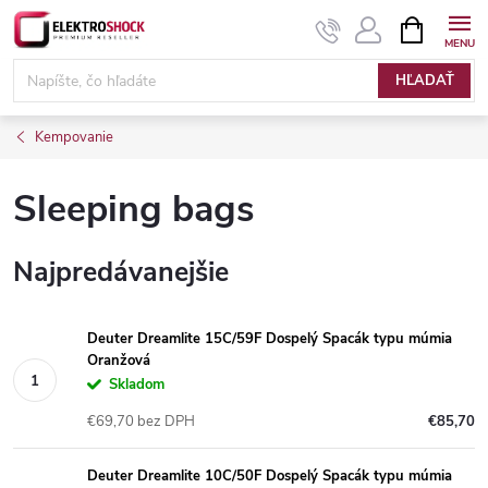
Prejsť
NÁKUPN
KOŠÍK
na
Elektroshock.sk
obsah
HĽADAŤ
Kempovanie
Sleeping bags
Najpredávanejšie
Deuter Dreamlite 15C/59F Dospelý Spacák typu múmia
Oranžová
Skladom
€69,70 bez DPH
€85,70
Deuter Dreamlite 10C/50F Dospelý Spacák typu múmia