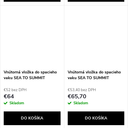
Vnútorná vložka do spacieho
Vnútorná vložka do spacieho
vaku SEA TO SUMMIT
vaku SEA TO SUMMIT
Reactor Fleeceweight Liner
Reactor Fleeceweight Liner
Regular, farba picante red
Long, farba picante red
€52 bez DPH
€53,40 bez DPH
€64
€65,70
Skladom
Skladom
DO KOŠÍKA
DO KOŠÍKA