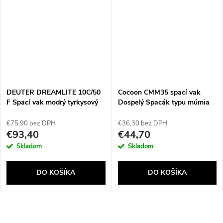
DEUTER DREAMLITE 10C/50
Cocoon CMM35 spací vak
F Spací vak modrý tyrkysový
Dospelý Spacák typu múmia
Polyester Modrá
€75,90 bez DPH
€36,30 bez DPH
€93,40
€44,70
Skladom
Skladom
DO KOŠÍKA
DO KOŠÍKA
O