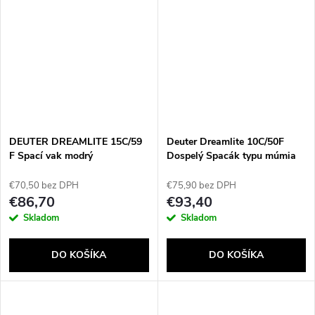
DEUTER DREAMLITE 15C/59
Deuter Dreamlite 10C/50F
F Spací vak modrý
Dospelý Spacák typu múmia
Oranžová
€70,50 bez DPH
€75,90 bez DPH
€86,70
€93,40
Send
Skladom
Skladom
Powered by chaterimo
DO KOŠÍKA
DO KOŠÍKA