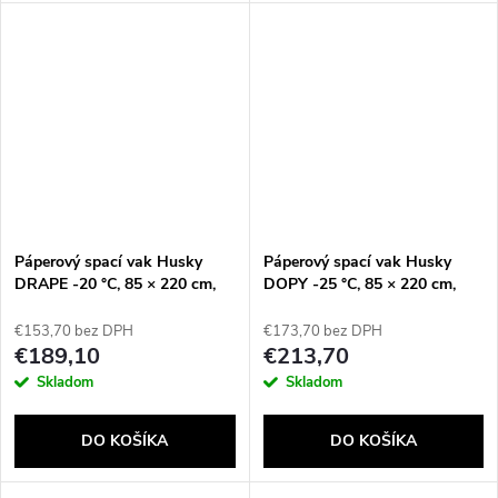
Páperový spací vak Husky
Páperový spací vak Husky
DRAPE -20 °C, 85 × 220 cm,
DOPY -25 °C, 85 × 220 cm,
1,25 kg, modrý
1,69 kg, modro-sivý
€153,70 bez DPH
€173,70 bez DPH
€189,10
€213,70
Skladom
Skladom
DO KOŠÍKA
DO KOŠÍKA