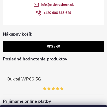
t
e
info
@
elektroshock.sk
Powered by chaterimo
p
i
+420 606 363 629
r
e
v
Nákupný košík
k
0
KS /
€0
y
v
Posledné hodnotenie produktov
ý
p
Oukitel WP66 5G
i
s
Prijímame online platby