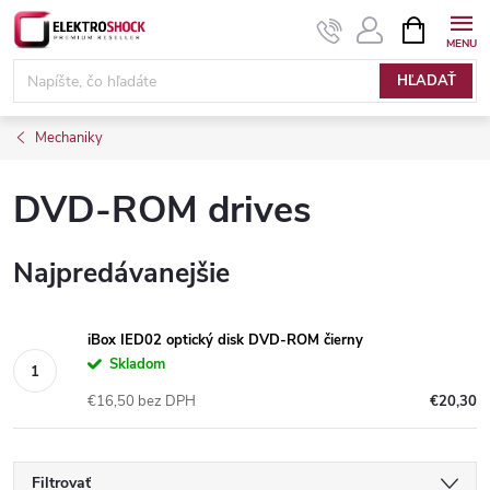
Prejsť
NÁKUPN
KOŠÍK
na
Elektroshock.sk
obsah
HĽADAŤ
Mechaniky
DVD-ROM drives
Najpredávanejšie
iBox IED02 optický disk DVD-ROM čierny
Skladom
€16,50 bez DPH
€20,30
Filtrovať