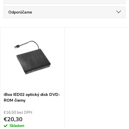
R
Odporúčame
a
Najlacnejšie
V
Najdrahšie
d
ý
Najpredávanejšie
e
p
Abecedne
n
i
i
s
e
iBox IED02 optický disk DVD-
ROM čierny
p
p
€16,50 bez DPH
r
€20,30
r
Skladom