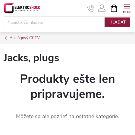
Prejsť
NÁKUPN
KOŠÍK
na
Elektroshock.sk
obsah
HĽADAŤ
Analógový CCTV
Jacks, plugs
Produkty ešte len
pripravujeme.
Môžete sa ale pozrieť na ostatné kategórie.