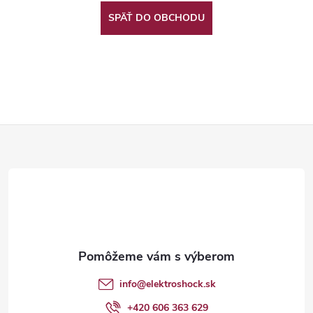
SPÄŤ DO OBCHODU
Z
á
p
ä
t
info
@
elektroshock.sk
+420 606 363 629