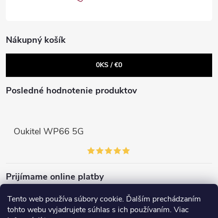
i
e
Nákupný košík
Send
Powered by chaterimo
0
KS /
€0
Posledné hodnotenie produktov
Oukitel WP66 5G
Prijímame online platby
Tento web používa súbory cookie. Ďalším prechádzaním
tohto webu vyjadrujete súhlas s ich používaním. Viac