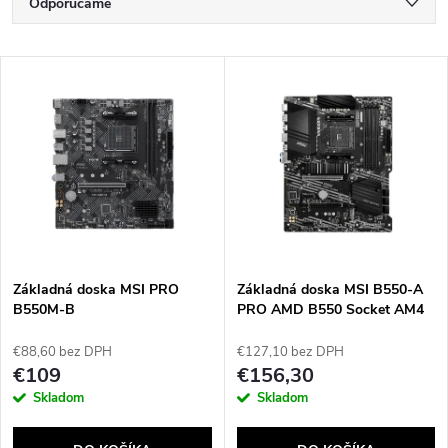
R
Odporúčame
a
Najlacnejšie
V
Najdrahšie
d
ý
Najpredávanejšie
e
p
Abecedne
n
i
i
s
e
Základná doska MSI PRO
Základná doska MSI B550-A
B550M-B
PRO AMD B550 Socket AM4
p
ATX
p
€88,60 bez DPH
€127,10 bez DPH
r
€109
€156,30
r
Skladom
Skladom
o