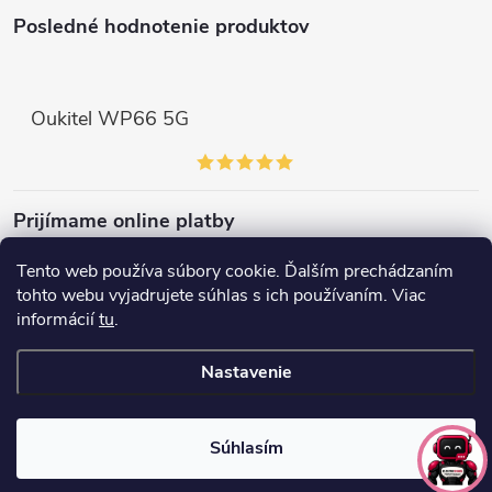
v
Posledné hodnotenie produktov
ý
p
Oukitel WP66 5G
i
s
Prijímame online platby
u
Tento web používa súbory cookie. Ďalším prechádzaním
tohto webu vyjadrujete súhlas s ich používaním. Viac
informácií
tu
.
Copyright 2026
elektroshock.sk
. Všetky práva vyhradené.
Nastavenie
Vytvoril Shoptet
Súhlasím
Odstúpiť od zmluvy