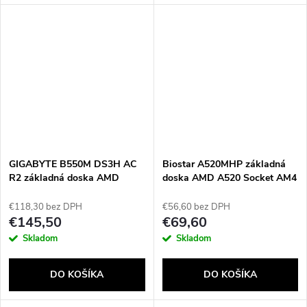
GIGABYTE B550M DS3H AC
Biostar A520MHP základná
R2 základná doska AMD
doska AMD A520 Socket AM4
B550 Socket AM4 micro ATX
micro ATX
€118,30 bez DPH
€56,60 bez DPH
€145,50
€69,60
Skladom
Skladom
DO KOŠÍKA
DO KOŠÍKA