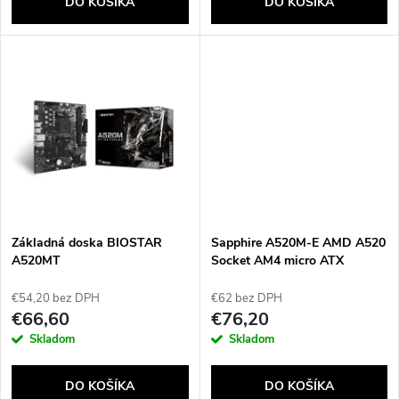
o
DO KOŠÍKA
DO KOŠÍKA
d
d
u
u
k
k
t
t
o
o
v
Základná doska BIOSTAR
Sapphire A520M-E AMD A520
v
A520MT
Socket AM4 micro ATX
€54,20 bez DPH
€62 bez DPH
€66,60
€76,20
Skladom
Skladom
DO KOŠÍKA
DO KOŠÍKA