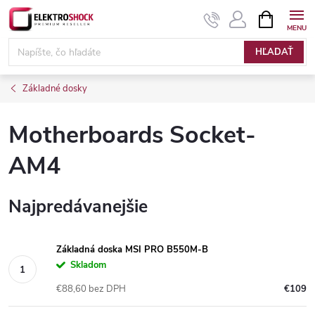
Prejsť
NÁKUPN
KOŠÍK
na
Elektroshock.sk
obsah
HĽADAŤ
Základné dosky
Motherboards Socket-
AM4
Najpredávanejšie
Základná doska MSI PRO B550M-B
Skladom
€88,60 bez DPH
€109