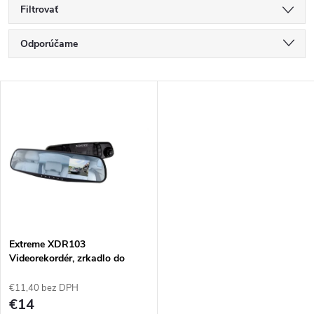
Filtrovať
R
Odporúčame
a
Najlacnejšie
V
Najdrahšie
d
ý
Najpredávanejšie
e
p
Abecedne
n
i
i
s
e
Extreme XDR103
Videorekordér, zrkadlo do
p
auta/komponentné zrkadlo
p
€11,40 bez DPH
r
€14