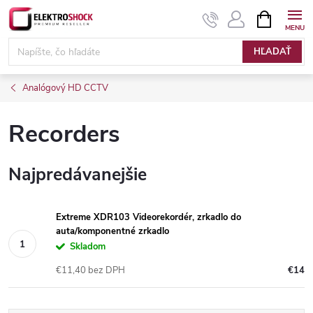
Prejsť
NÁKUPN
KOŠÍK
na
Elektroshock.sk
obsah
HĽADAŤ
Analógový HD CCTV
Recorders
Najpredávanejšie
Extreme XDR103 Videorekordér, zrkadlo do
auta/komponentné zrkadlo
Skladom
€11,40 bez DPH
€14