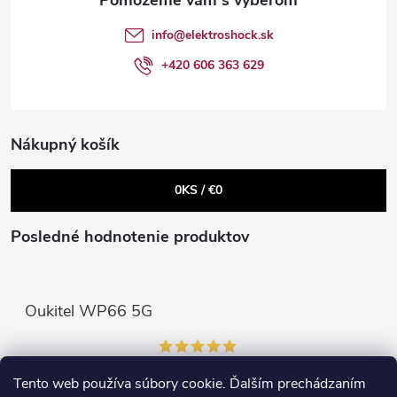
Powered by chaterimo
t
e
info
@
elektroshock.sk
p
i
+420 606 363 629
r
e
v
Nákupný košík
k
0
KS /
€0
y
v
Posledné hodnotenie produktov
ý
p
Oukitel WP66 5G
i
s
Tento web používa súbory cookie. Ďalším prechádzaním
Prijímame online platby