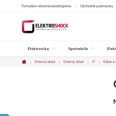
Prejsť
Formuláre reklamácie/odstúpenia
Obchodné podmienky
na
obsah
Elektronika
Spotrebiče
Elek
Externý sklad
Externý sklad
IT
Káble a
Domov
B
o
č