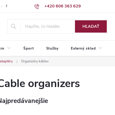
+420 606 363 629
Podmienky ochrany osobných údajov
HĽADAŤ
tro
Šport
Služby
Externý sklad
 adaptéry
Organizéry káblov
Cable organizers
Najpredávanejšie