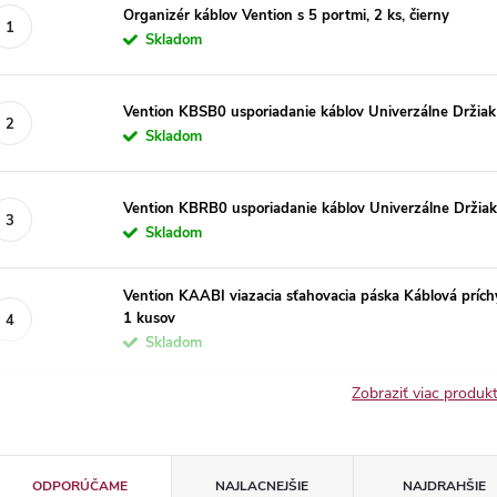
Organizér káblov Vention s 5 portmi, 2 ks, čierny
Skladom
Vention KBSB0 usporiadanie káblov Univerzálne Držiak
Skladom
Vention KBRB0 usporiadanie káblov Univerzálne Držiak
Skladom
Vention KAABI viazacia sťahovacia páska Káblová príc
1 kusov
Skladom
Zobraziť viac produ
R
ODPORÚČAME
NAJLACNEJŠIE
NAJDRAHŠIE