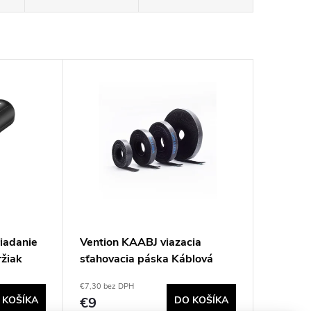
iadanie
Vention KAABJ viazacia
ržiak
sťahovacia páska Káblová
príchytka so suchým zipsom
€7,30 bez DPH
Nylon Čierna 1 kusov
 KOŠÍKA
€9
DO KOŠÍKA