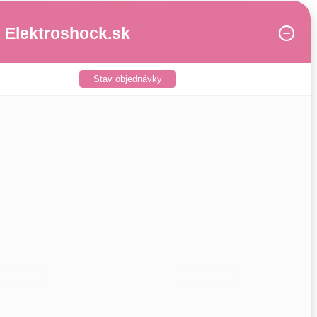
Skladom
DVN1OKA0005
Kód:
MEDVN1OKA0010
Elektroshock.sk
Stav objednávky
ganizér
Organizér káblov Vention s 5
1
portmi, 2 ks, čierny
€6,20 bez DPH
 KOŠÍKA
€7,60
DO KOŠÍKA
Skladom
DUGROKA0001
Kód:
MEDVN1OKA0011