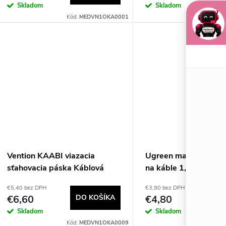
o
Skladom
Skladom
d
Kód:
MEDVN1OKA0001
Kód:
ME
d
u
u
k
k
t
t
o
o
v
v
Vention KAABI viazacia
Ugreen maskovací or
sťahovacia páska Káblová
na káble 1,5 m LP12
príchytka so suchým zipsom
€5,40 bez DPH
€3,90 bez DPH
Nylon Čierna 1 kusov
€6,60
DO KOŠÍKA
€4,80
DO
Skladom
Skladom
Kód:
MEDVN1OKA0009
Kód:
ME