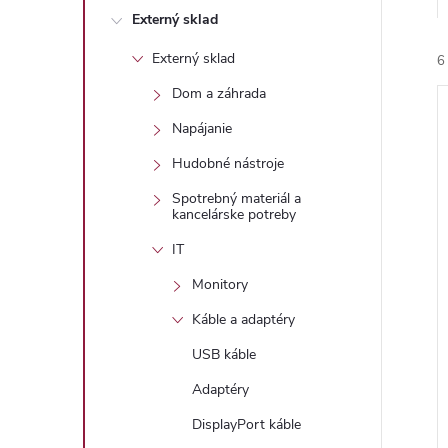
Externý sklad
Externý sklad
6
Dom a záhrada
Napájanie
Hudobné nástroje
Spotrebný materiál a
kancelárske potreby
i
i
IT
Monitory
Káble a adaptéry
USB káble
Adaptéry
DisplayPort káble