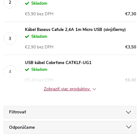
Skladom
€5,90 bez DPH
€7,30
Kábel Baseus Cafule 2,4A 1m Micro USB (sivý/čierny)
Skladom
€2,90 bez DPH
€3,50
USB kábel Colorfone CATKLF-UG1
Skladom
€5,20 bez DPH
€6,40
Zobraziť viac produktov
Filtrovať
R
Odporúčame
Najlacnejšie