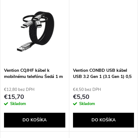
d
u
u
k
k
t
t
o
o
v
Vention CQJHF kábel k
Vention CONBD USB kábel
v
mobilnému telefónu Šedá 1 m
USB 3.2 Gen 1 (3.1 Gen 1) 0,5
USB A Lightning + micro-USB
m USB A Čierna
B + USB C
€12,80 bez DPH
€4,50 bez DPH
€15,70
€5,50
Skladom
Skladom
DO KOŠÍKA
DO KOŠÍKA