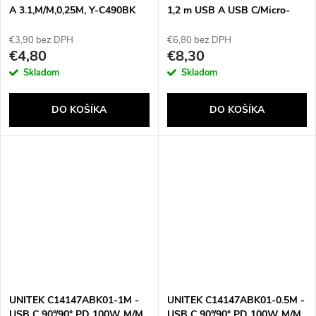
A 3.1,M/M,0,25M, Y-C490BK
1,2 m USB A USB C/Micro-
USB B/Bleskovo červená
€3,90 bez DPH
€6,80 bez DPH
€4,80
€8,30
Skladom
Skladom
DO KOŠÍKA
DO KOŠÍKA
UNITEK C14147ABK01-1M -
UNITEK C14147ABK01-0.5M -
USB C 90°/90° PD 100W M/M
USB C 90°/90° PD 100W M/M