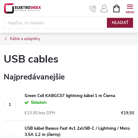
Prejsť
NÁKUPN
KOŠÍK
na
Elektroshock.sk
obsah
HĽADAŤ
Káble a adaptéry
USB cables
Najpredávanejšie
Green Cell KABGC07 lightning kábel 1 m Čierna
Skladom
€15,90 bez DPH
€19,50
USB kábel Baseus Fast 4v1 2xUSB-C / Lightning / Micro
3,5A 1,2 m (čierny)