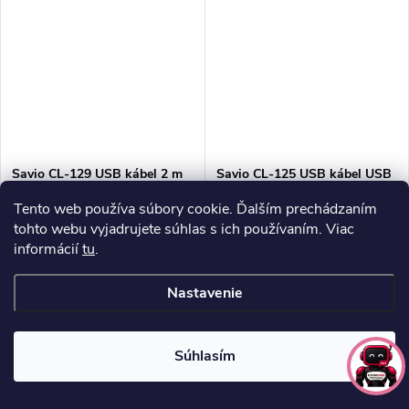
Savio CL-129 USB kábel 2 m
Savio CL-125 USB kábel USB
USB 2.0 USB A USB C čierny
2.0 1 m USB A USB C Biela
Tento web používa súbory cookie. Ďalším prechádzaním
tohto webu vyjadrujete súhlas s ich používaním. Viac
€3,50 bez DPH
€2,60 bez DPH
informácií
tu
.
€4,30
€3,20
Skladom
Skladom
Nastavenie
DO KOŠÍKA
DO KOŠÍKA
Súhlasím