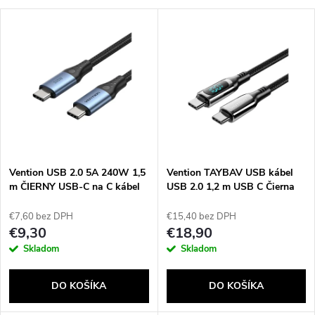
a
V
Najdrahšie
d
ý
Najpredávanejšie
e
p
Abecedne
n
i
i
s
e
Vention USB 2.0 5A 240W 1,5
Vention TAYBAV USB kábel
m ČIERNY USB-C na C kábel
USB 2.0 1,2 m USB C Čierna
p
p
€7,60 bez DPH
€15,40 bez DPH
r
€9,30
€18,90
r
Skladom
Skladom
o
o
DO KOŠÍKA
DO KOŠÍKA
d