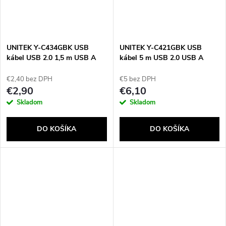
UNITEK Y-C434GBK USB
UNITEK Y-C421GBK USB
kábel USB 2.0 1,5 m USB A
kábel 5 m USB 2.0 USB A
Micro-USB B 0,48 Gbit/s
USB B čierny
Čierna
€2,40 bez DPH
€5 bez DPH
€2,90
€6,10
Skladom
Skladom
DO KOŠÍKA
DO KOŠÍKA