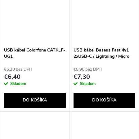
USB kábel Colorfone CATKLF-
USB kábel Baseus Fast 4v1
UG1
2xUSB-C / Lightning / Micro
3,5A 1,2 m (čierny)
€5,20 bez DPH
€5,90 bez DPH
€6,40
€7,30
Skladom
Skladom
DO KOŠÍKA
DO KOŠÍKA