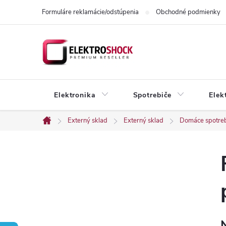
Prejsť
Formuláre reklamácie/odstúpenia
Obchodné podmienky
na
obsah
Elektronika
Spotrebiče
Elek
Externý sklad
Externý sklad
Domáce spotre
Domov
B
o
č