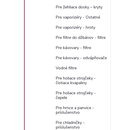
Pre žehliace dosky – kryty
Pre vaporizéry - Ostatné
l
Pre vaporizéry - hroty
Pre filtre do džbánov - filtre
Pre kávovary - filtre
Pre kávovary - odvápňovače
Vodné filtre
i
Pre holiace strojčeky -
čistiace kvapaliny
Pre holiace strojčeky -
čepele
Pre hrnce a panvice -
r
príslušenstvo
Pre chladničky -
príslušenstvo