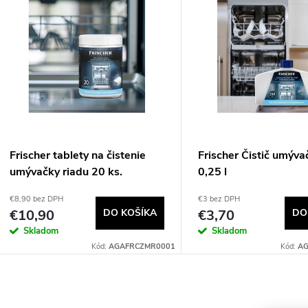
e
ý
n
p
e
s
p
p
Frischer tablety na čistenie
Frischer Čistič umýva
r
umývačky riadu 20 ks.
0,25 l
r
€8,90 bez DPH
€3 bez DPH
o
€10,90
DO KOŠÍKA
€3,70
DO
o
Skladom
Skladom
d
Kód:
AGAFRCZMR0001
Kód:
AG
d
u
u
O