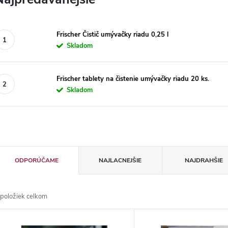
Frischer Čistič umývačky riadu 0,25 l
Skladom
Frischer tablety na čistenie umývačky riadu 20 ks.
Skladom
R
ODPORÚČAME
NAJLACNEJŠIE
NAJDRAHŠIE
a
položiek celkom
d
V