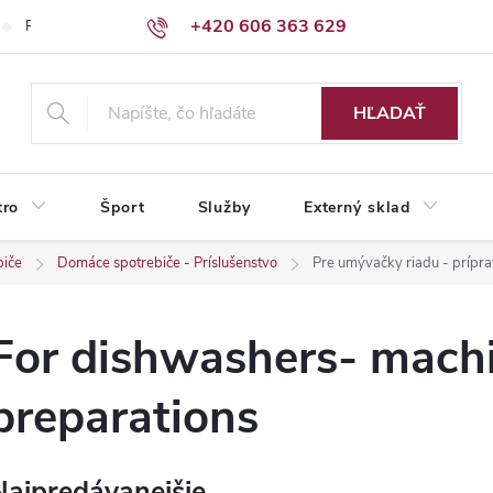
+420 606 363 629
Podmienky ochrany osobných údajov
HĽADAŤ
tro
Šport
Služby
Externý sklad
biče
Domáce spotrebiče - Príslušenstvo
Pre umývačky riadu - príprav
For dishwashers- machi
preparations
Najpredávanejšie