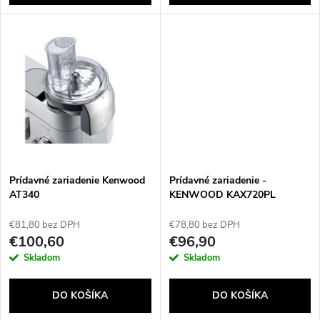
d
d
u
u
k
k
t
t
o
o
v
Prídavné zariadenie Kenwood
Prídavné zariadenie -
v
AT340
KENWOOD KAX720PL
pomalý extrudér
€81,80 bez DPH
€78,80 bez DPH
€100,60
€96,90
Skladom
Skladom
DO KOŠÍKA
DO KOŠÍKA