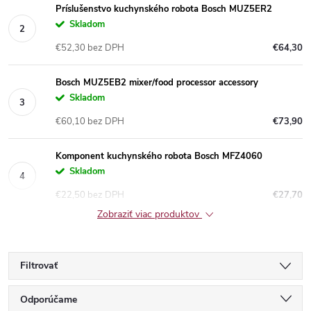
Príslušenstvo kuchynského robota Bosch MUZ5ER2
Skladom
€52,30 bez DPH
€64,30
Bosch MUZ5EB2 mixer/food processor accessory
Skladom
€60,10 bez DPH
€73,90
Komponent kuchynského robota Bosch MFZ4060
Skladom
€22,50 bez DPH
€27,70
Zobraziť viac produktov
Filtrovať
R
Odporúčame