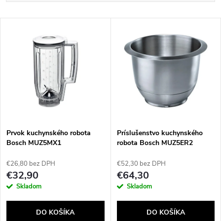
a
Najlacnejšie
V
Najdrahšie
d
ý
Najpredávanejšie
e
p
Abecedne
n
i
i
s
e
Prvok kuchynského robota
Príslušenstvo kuchynského
Bosch MUZ5MX1
robota Bosch MUZ5ER2
p
p
€26,80 bez DPH
€52,30 bez DPH
r
€32,90
€64,30
r
Skladom
Skladom
o
o
DO KOŠÍKA
DO KOŠÍKA