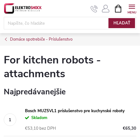
Prejsť
NÁKUPN
KOŠÍK
na
Elektroshock.sk
obsah
HĽADAŤ
Domáce spotrebiče - Príslušenstvo
For kitchen robots -
attachments
Najpredávanejšie
Bosch MUZ5VL1 príslušenstvo pre kuchynské roboty
Skladom
€53,10 bez DPH
€65,30