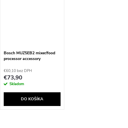
Powered by chaterimo
Bosch MUZ5EB2 mixer/food
processor accessory
€60,10 bez DPH
€73,90
Skladom
DO KOŠÍKA
O