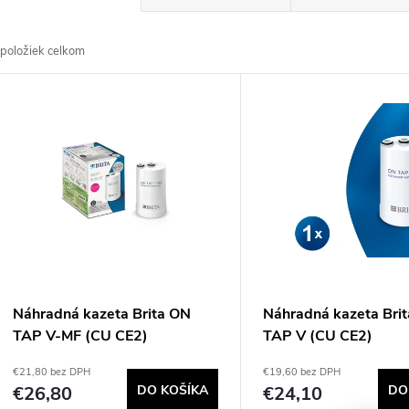
a
položiek celkom
d
V
e
ý
n
p
e
s
p
p
Náhradná kazeta Brita ON
Náhradná kazeta Bri
r
TAP V-MF (CU CE2)
TAP V (CU CE2)
r
€21,80 bez DPH
€19,60 bez DPH
o
€26,80
DO KOŠÍKA
€24,10
DO