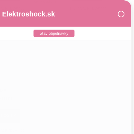
Skladom
ABRIFDW0006
Kód:
AGABRIFDW0004
Elektroshock.sk
Stav objednávky
-MF
systém
 KOŠÍKA
ABRIFDW0008