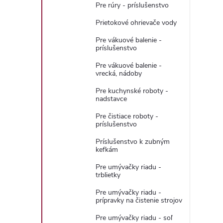
Pre rúry - príslušenstvo
r
Prietokové ohrievače vody
Pre vákuové balenie -
príslušenstvo
Pre vákuové balenie -
vrecká, nádoby
Pre kuchynské roboty -
nadstavce
Pre čistiace roboty -
príslušenstvo
Príslušenstvo k zubným
i
kefkám
Pre umývačky riadu -
trblietky
Pre umývačky riadu -
prípravky na čistenie strojov
Pre umývačky riadu - soľ