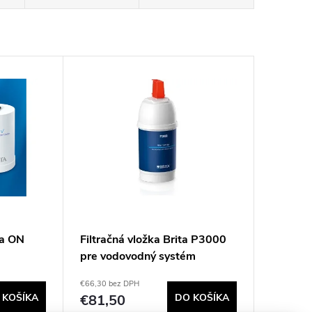
ta ON
Filtračná vložka Brita P3000
pre vodovodný systém
€66,30 bez DPH
 KOŠÍKA
€81,50
DO KOŠÍKA