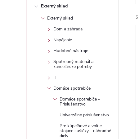
Externý sklad
5
Externý sklad
Dom a záhrada
Napájanie
Hudobné nástroje
Spotrebný materiál a
i
kancelárske potreby
i
IT
Domáce spotrebiče
Domáce spotrebiče -
Príslušenstvo
Univerzálne príslušenstvo
Pre kúpeľňové a voľne
stojace sušičky - náhradné
diely