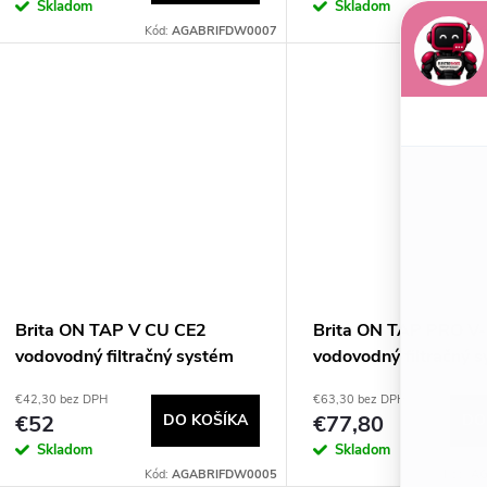
o
Skladom
Skladom
d
Kód:
AGABRIFDW0007
Kód:
AG
d
u
u
k
k
t
t
o
o
v
v
Brita ON TAP V CU CE2
Brita ON TAP PRO V
vodovodný filtračný systém
vodovodný filtračný 
€42,30 bez DPH
€63,30 bez DPH
€52
DO KOŠÍKA
€77,80
DO
Skladom
Skladom
Kód:
AGABRIFDW0005
Kód:
AG