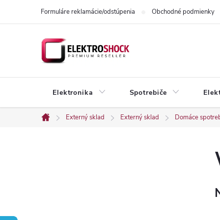
Prejsť
Formuláre reklamácie/odstúpenia
Obchodné podmienky
na
obsah
Elektronika
Spotrebiče
Elek
Externý sklad
Externý sklad
Domáce spotre
Domov
B
o
č