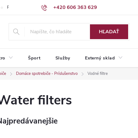
+420 606 363 629
Podmienky ochrany osobných údajov
HĽADAŤ
tro
Šport
Služby
Externý sklad
biče
Domáce spotrebiče - Príslušenstvo
Vodné filtre
Water filters
Najpredávanejšie