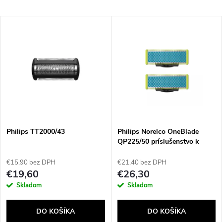
a
Najlacnejšie
V
Najdrahšie
d
ý
Najpredávanejšie
e
p
Abecedne
n
i
i
s
e
Philips TT2000/43
Philips Norelco OneBlade
QP225/50 príslušenstvo k
p
holiacim strojčekom Holiaca
p
čepeľ
€15,90 bez DPH
€21,40 bez DPH
r
€19,60
€26,30
r
Skladom
Skladom
o
o
DO KOŠÍKA
DO KOŠÍKA