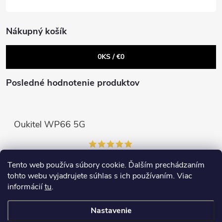
r
e
v
Nákupný košík
k
0
KS /
€0
y
v
Posledné hodnotenie produktov
ý
p
Oukitel WP66 5G
i
s
Tento web používa súbory cookie. Ďalším prechádzaním
Prijímame online platby
tohto webu vyjadrujete súhlas s ich používaním. Viac
u
informácií
tu
.
Nastavenie