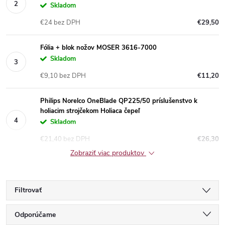
Skladom
€24 bez DPH
€29,50
Fólia + blok nožov MOSER 3616-7000
Skladom
€9,10 bez DPH
€11,20
Philips Norelco OneBlade QP225/50 príslušenstvo k
holiacim strojčekom Holiaca čepeľ
Skladom
€21,40 bez DPH
€26,30
Zobraziť viac produktov
Filtrovať
R
Odporúčame