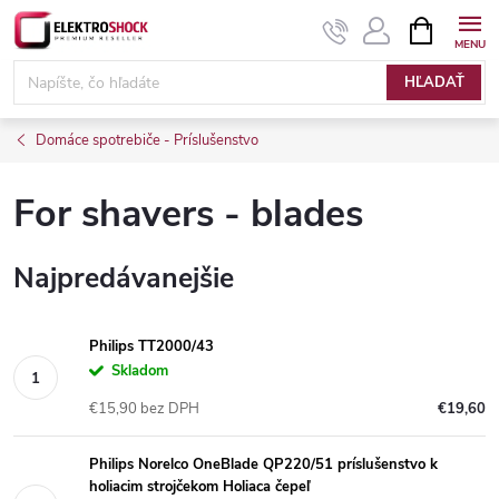
Prejsť
NÁKUPN
KOŠÍK
na
Elektroshock.sk
obsah
HĽADAŤ
Domáce spotrebiče - Príslušenstvo
For shavers - blades
Najpredávanejšie
Philips TT2000/43
Skladom
€15,90 bez DPH
€19,60
Philips Norelco OneBlade QP220/51 príslušenstvo k
holiacim strojčekom Holiaca čepeľ