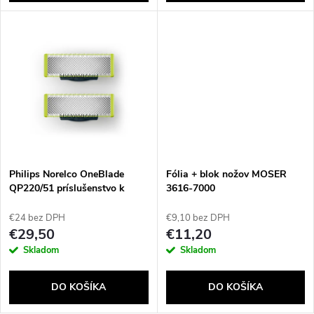
d
d
u
u
k
k
t
t
o
o
v
Philips Norelco OneBlade
Fólia + blok nožov MOSER
v
QP220/51 príslušenstvo k
3616-7000
holiacim strojčekom Holiaca
čepeľ
€24 bez DPH
€9,10 bez DPH
€29,50
€11,20
Skladom
Skladom
DO KOŠÍKA
DO KOŠÍKA