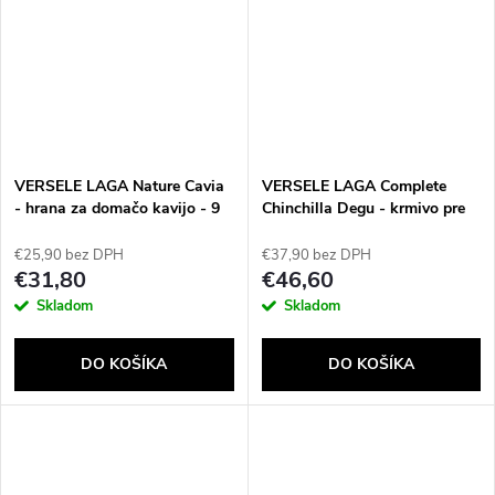
VERSELE LAGA Nature Cavia
VERSELE LAGA Complete
- hrana za domačo kavijo - 9
Chinchilla Degu - krmivo pre
kg
morčatá a činčily - 8 kg
€25,90 bez DPH
€37,90 bez DPH
€31,80
€46,60
Skladom
Skladom
DO KOŠÍKA
DO KOŠÍKA