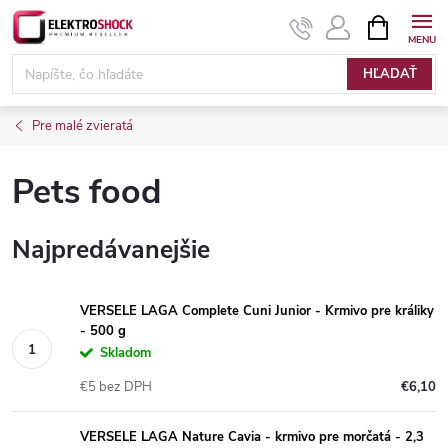
Prejsť
NÁKUPN
KOŠÍK
na
Elektroshock.sk
obsah
HĽADAŤ
Pre malé zvieratá
Pets food
Najpredávanejšie
VERSELE LAGA Complete Cuni Junior - Krmivo pre králiky
- 500 g
Skladom
€5 bez DPH
€6,10
VERSELE LAGA Nature Cavia - krmivo pre morčatá - 2,3