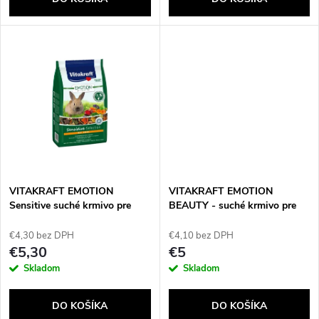
o
d
d
u
u
k
k
t
t
o
o
v
VITAKRAFT EMOTION
VITAKRAFT EMOTION
v
Sensitive suché krmivo pre
BEAUTY - suché krmivo pre
králiky - 600 g
králika - 600 g
€4,30 bez DPH
€4,10 bez DPH
€5,30
€5
Skladom
Skladom
DO KOŠÍKA
DO KOŠÍKA