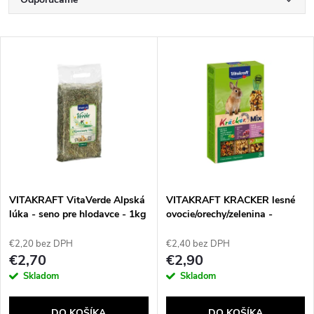
R
a
Najlacnejšie
V
Najdrahšie
d
ý
Najpredávanejšie
e
p
Abecedne
n
i
i
s
e
VITAKRAFT VitaVerde Alpská
VITAKRAFT KRACKER lesné
lúka - seno pre hlodavce - 1kg
ovocie/orechy/zelenina -
p
pochúťky pre králiky - 3 kusy
p
€2,20 bez DPH
€2,40 bez DPH
r
€2,70
€2,90
r
Skladom
Skladom
o
DO KOŠÍKA
DO KOŠÍKA