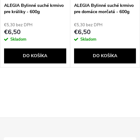
ALEGIA Bylinné suché krmivo
ALEGIA Bylinné suché krmivo
pre králiky - 600g
pre domáce morčatá - 600g
€5,30 bez DPH
€5,30 bez DPH
€6,50
€6,50
Skladom
Skladom
DO KOŠÍKA
DO KOŠÍKA
O
v
l
Z
á
d