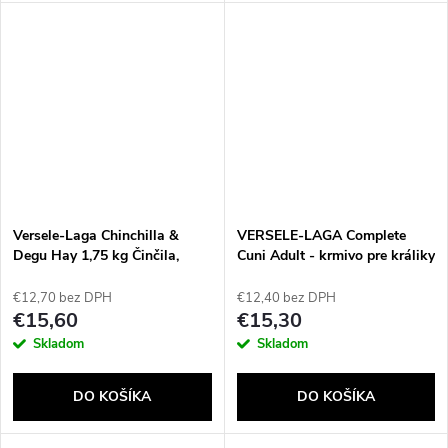
Versele-Laga Chinchilla &
VERSELE-LAGA Complete
Degu Hay 1,75 kg Činčila,
Cuni Adult - krmivo pre králiky
košenila
- 1,75 kg
€12,70 bez DPH
€12,40 bez DPH
€15,60
€15,30
Skladom
Skladom
DO KOŠÍKA
DO KOŠÍKA