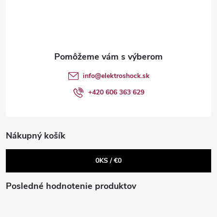
á
a
p
c
ä
i
t
e
info
@
elektroshock.sk
p
i
+420 606 363 629
r
e
v
Nákupný košík
k
0
KS /
€0
y
v
Posledné hodnotenie produktov
ý