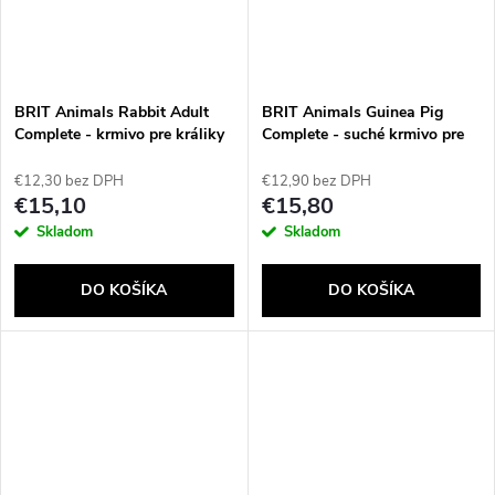
BRIT Animals Rabbit Adult
BRIT Animals Guinea Pig
Complete - krmivo pre králiky
Complete - suché krmivo pre
- 1,5 kg
morčatá - 1,5 kg
€12,30 bez DPH
€12,90 bez DPH
€15,10
€15,80
Skladom
Skladom
DO KOŠÍKA
DO KOŠÍKA