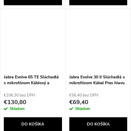
Jabra Evolve 65 TE Slúchadlá
Jabra Evolve 30 II Slúchadlá s
s mikrofónom Káblový a
mikrofónom Kábel Pres hlavu
bezdrôtový Pres hlavu
Kancelária / call centrum USB
Kancelária / call centrum USB
Type-C / USB Type-A Čierna
€106,30 bez DPH
€56,40 bez DPH
Typ-A Bluetooth Čierna
€130,80
€69,40
Skladom
Skladom
DO KOŠÍKA
DO KOŠÍKA