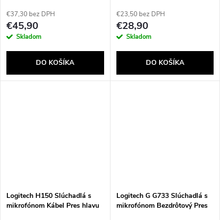
Kancelária/telefónne centrum
hlavu Kancelária / call centrum
USB typu A čierna
USB Typ-A Čierna
€37,30 bez DPH
€23,50 bez DPH
€45,90
€28,90
Skladom
Skladom
DO KOŠÍKA
DO KOŠÍKA
Logitech H150 Slúchadlá s
Logitech G G733 Slúchadlá s
mikrofónom Kábel Pres hlavu
mikrofónom Bezdrôtový Pres
Kancelária / call centrum
hlavu Hranie Čierna