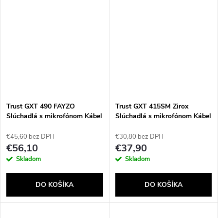
Trust GXT 490 FAYZO
Trust GXT 415SM Zirox
Slúchadlá s mikrofónom Kábel
Slúchadlá s mikrofónom Kábel
Pres hlavu Hranie USB Typ-A
Pres hlavu Hranie Modrá,
Čierna
Červená
€45,60 bez DPH
€30,80 bez DPH
€56,10
€37,90
Skladom
Skladom
DO KOŠÍKA
DO KOŠÍKA