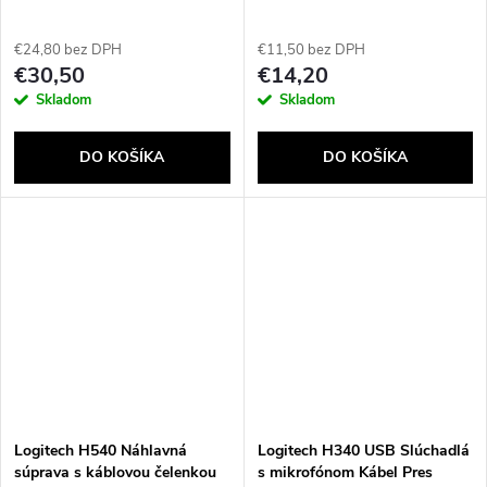
€24,80 bez DPH
€11,50 bez DPH
€30,50
€14,20
Skladom
Skladom
DO KOŠÍKA
DO KOŠÍKA
Logitech H540 Náhlavná
Logitech H340 USB Slúchadlá
súprava s káblovou čelenkou
s mikrofónom Kábel Pres