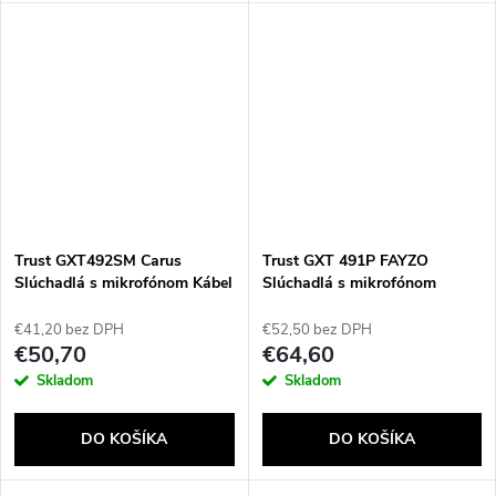
Trust GXT492SM Carus
Trust GXT 491P FAYZO
Slúchadlá s mikrofónom Kábel
Slúchadlá s mikrofónom
Pres hlavu Hranie Modrá,
Káblový a bezdrôtový Pres
Červená
hlavu Hranie USB Typ-A
€41,20 bez DPH
€52,50 bez DPH
Bluetooth Čierna, Purpurová
€50,70
€64,60
Skladom
Skladom
DO KOŠÍKA
DO KOŠÍKA