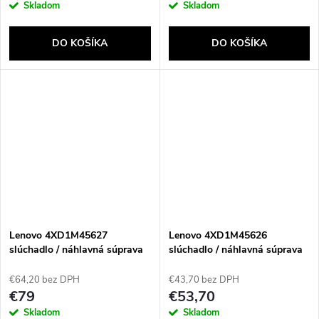
Skladom
Skladom
DO KOŠÍKA
DO KOŠÍKA
Lenovo 4XD1M45627
Lenovo 4XD1M45626
slúchadlo / náhlavná súprava
slúchadlo / náhlavná súprava
Slúchadlá s mikrofónom Kábel
Slúchadlá s mikrofónom Kábel
Pres hlavu USB Typ-C Čierna
Pres hlavu USB Typ-C Čierna
€64,20 bez DPH
€43,70 bez DPH
€79
€53,70
Skladom
Skladom