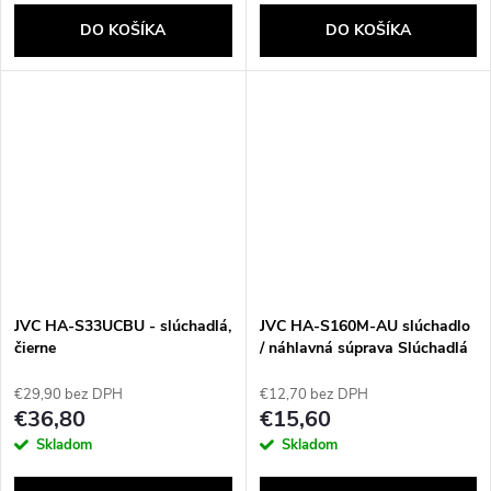
DO KOŠÍKA
DO KOŠÍKA
JVC HA-S33UCBU - slúchadlá,
JVC HA-S160M-AU slúchadlo
čierne
/ náhlavná súprava Slúchadlá
s mikrofónom Kábel Pres
hlavu Hovor / hudba Modrá
€29,90 bez DPH
€12,70 bez DPH
€36,80
€15,60
Skladom
Skladom