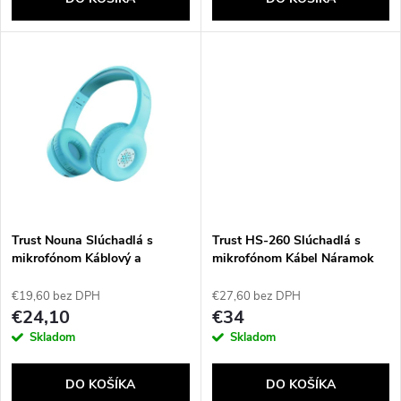
o
d
d
u
u
k
k
t
t
o
o
v
Trust Nouna Slúchadlá s
Trust HS-260 Slúchadlá s
v
mikrofónom Káblový a
mikrofónom Kábel Náramok
bezdrôtový Pres hlavu Hovor /
na krk Kancelária / call
hudba USB Typ-C Bluetooth
centrum USB Typ-A Čierna
€19,60 bez DPH
€27,60 bez DPH
Modrá
€24,10
€34
Skladom
Skladom
DO KOŠÍKA
DO KOŠÍKA