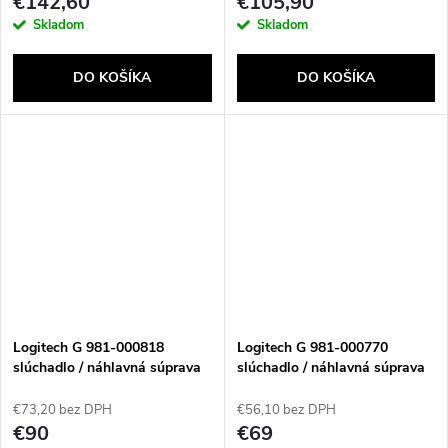
€142,60
€105,90
Skladom
Skladom
DO KOŠÍKA
DO KOŠÍKA
Logitech G 981-000818
Logitech G 981-000770
slúchadlo / náhlavná súprava
slúchadlo / náhlavná súprava
Slúchadlá s mikrofónom Kábel
Slúchadlá s mikrofónom Kábel
Pres hlavu Hranie Čierna
Pres hlavu Hranie Čierna,
€73,20 bez DPH
€56,10 bez DPH
Modrá
€90
€69