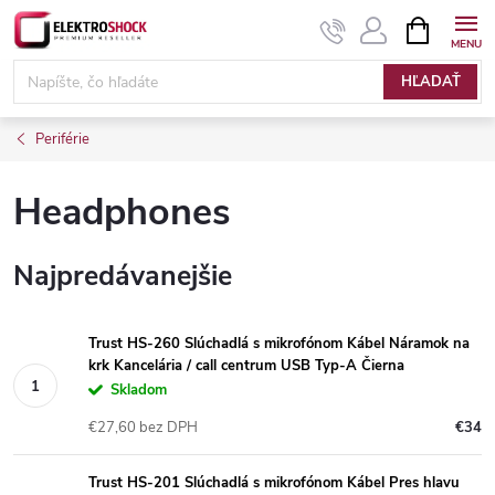
Prejsť
NÁKUPN
KOŠÍK
na
Elektroshock.sk
obsah
HĽADAŤ
Periférie
Headphones
Najpredávanejšie
Trust HS-260 Slúchadlá s mikrofónom Kábel Náramok na
krk Kancelária / call centrum USB Typ-A Čierna
Skladom
€27,60 bez DPH
€34
Trust HS-201 Slúchadlá s mikrofónom Kábel Pres hlavu