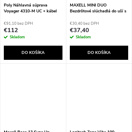
Poly Náhlavná súprava
MAXELL MINI DUO
Voyager 4310-M UC + kábel
Bezdrôtové slúchadlá do uší s
USB-A na USB-C +
nabíjacím puzdrom Čierna
hardvérový kľúč BT700
€91,10 bez DPH
€30,40 bez DPH
€112
€37,40
Skladom
Skladom
DO KOŠÍKA
DO KOŠÍKA