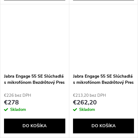
Jabra Engage 55 SE Slúchadlá
Jabra Engage 55 SE Slúchadlá
s mikrofónom Bezdrôtový Pres
s mikrofónom Bezdrôtový Pres
hlavu Kancelária / call centrum
hlavu Kancelária / call centrum
USB Typ-C Čierna
USB Typ-C Čierna
€226 bez DPH
€213,20 bez DPH
€278
€262,20
Skladom
Skladom
DO KOŠÍKA
DO KOŠÍKA