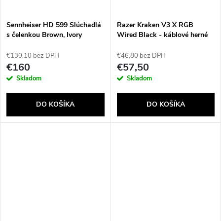
Sennheiser HD 599 Slúchadlá
Razer Kraken V3 X RGB
s čelenkou Brown, Ivory
Wired Black - káblové herné
slúchadlá – REFURBISHED
(čierne)
€130,10 bez DPH
€46,80 bez DPH
€160
€57,50
Skladom
Skladom
DO KOŠÍKA
DO KOŠÍKA