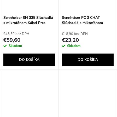
Sennheiser SH 335 Slúchadlá
Sennheiser PC 3 CHAT
s mikrofónom Kábel Pres
Slúchadlá s mikrofónom
hlavu Hovor / hudba Čierna,
Čierna
Strieborná
€48,50 bez DPH
€18,90 bez DPH
€59,60
€23,20
Skladom
Skladom
DO KOŠÍKA
DO KOŠÍKA