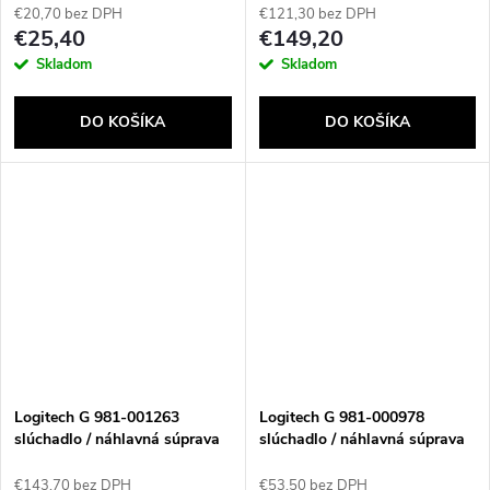
Čierna
€20,70 bez DPH
€121,30 bez DPH
€25,40
€149,20
Skladom
Skladom
Send
DO KOŠÍKA
DO KOŠÍKA
Powered by chaterimo
Logitech G 981-001263
Logitech G 981-000978
slúchadlo / náhlavná súprava
slúchadlo / náhlavná súprava
Slúchadlá s mikrofónom
Slúchadlá s mikrofónom Kábel
Bezdrôtový Pres hlavu Hranie
Pres hlavu Hranie Čierna
€143,70 bez DPH
€53,50 bez DPH