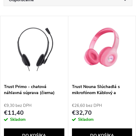
R
a
Najlacnejšie
V
Najdrahšie
d
ý
Najpredávanejšie
e
p
Abecedne
n
i
i
s
e
Trust Primo - chatová
Trust Nouna Slúchadlá s
náhlavná súprava (čierna)
mikrofónom Káblový a
p
bezdrôtový Pres hlavu Hovor /
p
hudba USB Typ-C Bluetooth
€9,30 bez DPH
€26,60 bez DPH
r
Ružová
€11,40
€32,70
r
Skladom
Skladom
o
DO KOŠÍKA
DO KOŠÍKA