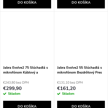
DO KOŠÍKA
DO KOŠÍKA
Jabra Evolve2 75 Slúchadlá s
Jabra Evolve2 55 Slúchadlá s
mikrofónom Káblový a
mikrofónom Bezdrôtový Pres
bezdrôtový Pres hlavu
hlavu Kancelária / call centrum
Kancelária / call centrum USB
USB Typ-C Bluetooth Nabíjací
€243,80 bez DPH
€131,10 bez DPH
Typ-C Bluetooth Čierna
podstavec
€299,90
€161,20
Skladom
Skladom
DO KOŠÍKA
DO KOŠÍKA