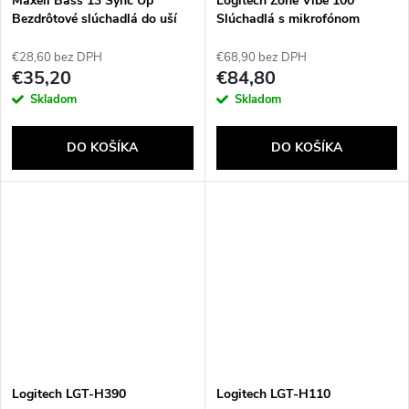
Maxell Bass 13 Sync Up
Logitech Zone Vibe 100
Bezdrôtové slúchadlá do uší
Slúchadlá s mikrofónom
Bluetooth s nabíjacím
Bezdrôtový Pres hlavu Hovor /
puzdrom čierne
hudba Bluetooth Grafit
€28,60 bez DPH
€68,90 bez DPH
€35,20
€84,80
Skladom
Skladom
DO KOŠÍKA
DO KOŠÍKA
Logitech LGT-H390
Logitech LGT-H110