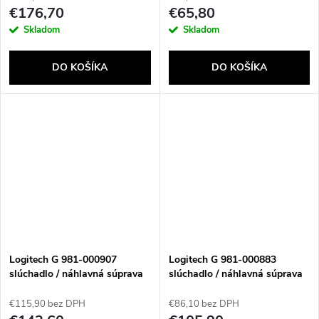
Bluetooth Čierna
€176,70
€65,80
Skladom
Skladom
DO KOŠÍKA
DO KOŠÍKA
Logitech G 981-000907
Logitech G 981-000883
slúchadlo / náhlavná súprava
slúchadlo / náhlavná súprava
Slúchadlá s mikrofónom
Slúchadlá s mikrofónom
Bezdrôtový Pres hlavu Hranie
Bezdrôtový Pres hlavu Hranie
€115,90 bez DPH
€86,10 bez DPH
Čierna
Biela