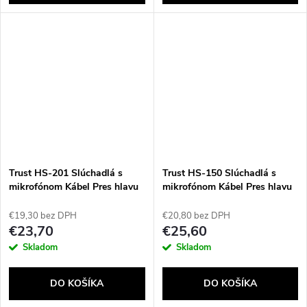
Trust HS-201 Slúchadlá s
Trust HS-150 Slúchadlá s
mikrofónom Kábel Pres hlavu
mikrofónom Kábel Pres hlavu
Kancelária / call centrum USB
Kancelária / call centrum
Typ-A Čierna
Čierna
€19,30 bez DPH
€20,80 bez DPH
€23,70
€25,60
Skladom
Skladom
DO KOŠÍKA
DO KOŠÍKA