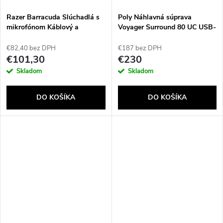
Razer Barracuda Slúchadlá s
Poly Náhlavná súprava
mikrofónom Káblový a
Voyager Surround 80 UC USB-
bezdrôtový Pres hlavu Hovor /
C s certifikáciou pre Microsoft
hudba USB Typ-C Bluetooth
Teams + adaptér USB-C/A
€82,40 bez DPH
€187 bez DPH
Čierna
€101,30
€230
Skladom
Skladom
DO KOŠÍKA
DO KOŠÍKA