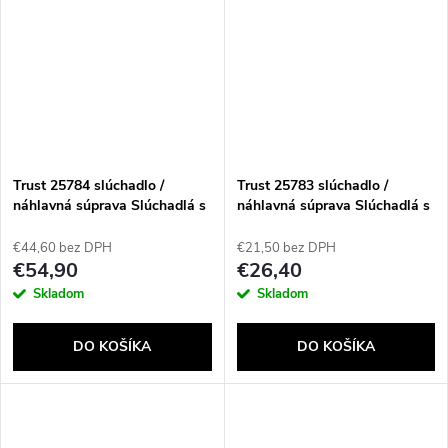
Trust 25784 slúchadlo /
Trust 25783 slúchadlo /
náhlavná súprava Slúchadlá s
náhlavná súprava Slúchadlá s
mikrofónom Kábel Pres hlavu
mikrofónom Kábel Pres hlavu
Hranie Čierna, Žltá
Hranie Čierna, Žltá
€44,60 bez DPH
€21,50 bez DPH
€54,90
€26,40
Skladom
Skladom
DO KOŠÍKA
DO KOŠÍKA