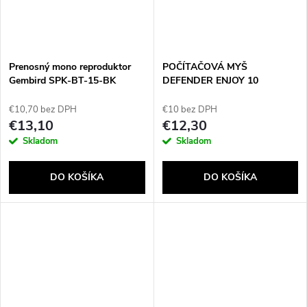
Prenosný mono reproduktor
POČÍTAČOVÁ MYŠ
Gembird SPK-BT-15-BK
DEFENDER ENJOY 10
Čierny 5W
BLUETOOTH 3W ČIERNY
€10,70 bez DPH
€10 bez DPH
€13,10
€12,30
Skladom
Skladom
DO KOŠÍKA
DO KOŠÍKA