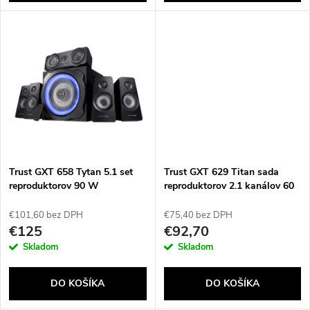
d
d
u
u
k
k
t
t
o
o
v
Trust GXT 658 Tytan 5.1 set
Trust GXT 629 Titan sada
v
reproduktorov 90 W
reproduktorov 2.1 kanálov 60
Univerzálne Čierna 5.1
W čierna
kanály/kanálov
€101,60 bez DPH
€75,40 bez DPH
€125
€92,70
Skladom
Skladom
DO KOŠÍKA
DO KOŠÍKA