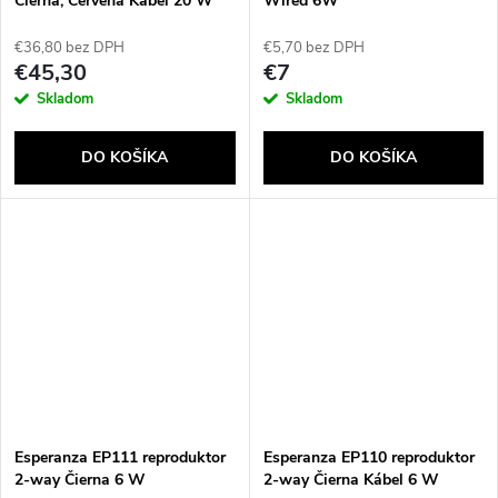
Čierna, Červená Kábel 20 W
Wired 6W
€36,80 bez DPH
€5,70 bez DPH
€45,30
€7
Skladom
Skladom
DO KOŠÍKA
DO KOŠÍKA
Send
Powered by chaterimo
Esperanza EP111 reproduktor
Esperanza EP110 reproduktor
2-way Čierna 6 W
2-way Čierna Kábel 6 W