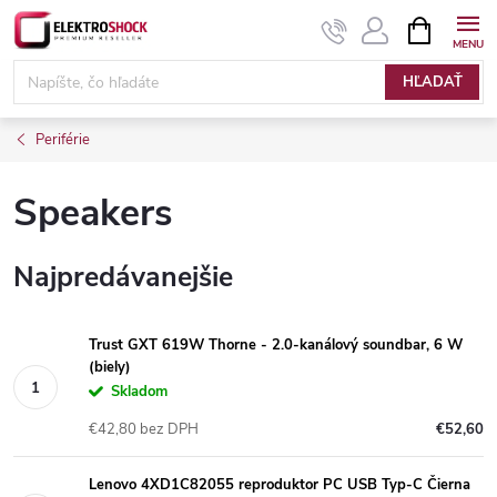
Prejsť
NÁKUPN
KOŠÍK
na
Elektroshock.sk
obsah
HĽADAŤ
Periférie
Speakers
Najpredávanejšie
Trust GXT 619W Thorne - 2.0-kanálový soundbar, 6 W
(biely)
Skladom
€42,80 bez DPH
€52,60
Lenovo 4XD1C82055 reproduktor PC USB Typ-C Čierna