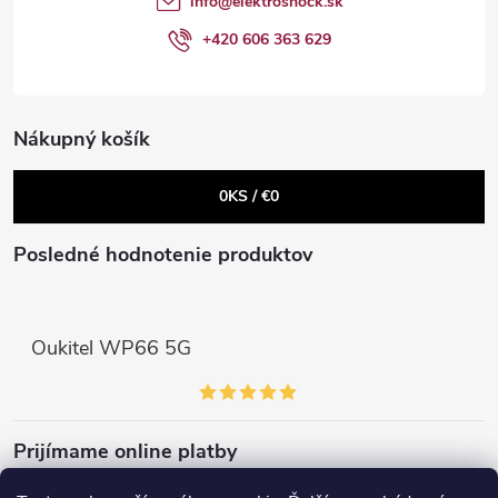
info
@
elektroshock.sk
p
i
+420 606 363 629
r
e
v
Nákupný košík
k
0
KS /
€0
y
v
Posledné hodnotenie produktov
ý
p
Oukitel WP66 5G
i
s
Prijímame online platby
u