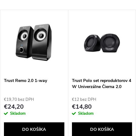
a
Najlacnejšie
V
Najdrahšie
d
ý
Najpredávanejšie
e
p
Abecedne
n
i
i
s
e
Trust Remo 2.0 1-way
Trust Polo set reproduktorov 4
W Univerzálne Čierna 2.0
p
kanály/kanálov 1-way
p
€19,70 bez DPH
€12 bez DPH
r
€24,20
€14,80
r
Skladom
Skladom
o
o
DO KOŠÍKA
DO KOŠÍKA