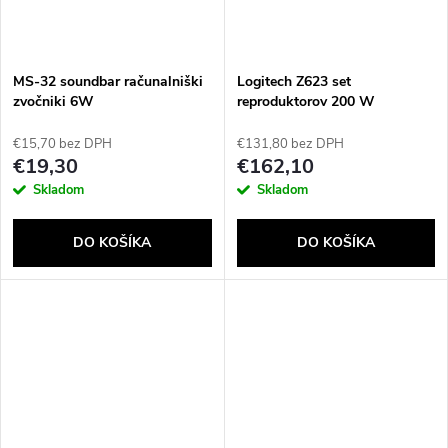
MS-32 soundbar računalniški
Logitech Z623 set
zvočniki 6W
reproduktorov 200 W
Univerzálne Čierna 2.1
kanály/kanálov 35 W
€15,70 bez DPH
€131,80 bez DPH
€19,30
€162,10
Skladom
Skladom
DO KOŠÍKA
DO KOŠÍKA