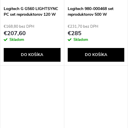
Logitech G G560 LIGHTSYNC
Logitech 980-000468 set
PC set reproduktorov 120 W
reproduktorov 500 W
PC/Laptop Čierna 2.1
Univerzálne Čierna 5.1
kanály/kanálov 30 W
kanály/kanálov 67 W
€168,80 bez DPH
€231,70 bez DPH
Bluetooth
€207,60
€285
Skladom
Skladom
DO KOŠÍKA
DO KOŠÍKA