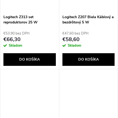
Logitech Z313 set
Logitech Z207 Biela Káblový a
reproduktorov 25 W
bezdrôtový 5 W
PC/Laptop Čierna 2.1
kanály/kanálov 5 W
€53,90 bez DPH
€47,60 bez DPH
€66,30
€58,60
Skladom
Skladom
DO KOŠÍKA
DO KOŠÍKA