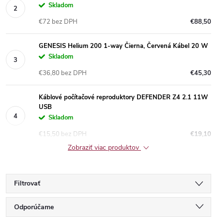
Skladom
€72 bez DPH
€88,50
GENESIS Helium 200 1-way Čierna, Červená Kábel 20 W
Skladom
€36,80 bez DPH
€45,30
Káblové počítačové reproduktory DEFENDER Z4 2.1 11W
USB
Skladom
€15,50 bez DPH
€19,10
Zobraziť viac produktov
Filtrovať
R
Odporúčame