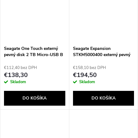
Seagate One Touch externý
Seagate Expansion
pevný disk 2 TB Micro-USB B
STKM5000400 externý pevný
3.2 Gen 1 (3.1 Gen 1) Čierna
disk 5 TB 2.5" 3.2 Gen 1 (3.1
Gen 1) Čierna
€112,40 bez DPH
€158,10 bez DPH
€138,30
€194,50
Skladom
Skladom
DO KOŠÍKA
DO KOŠÍKA