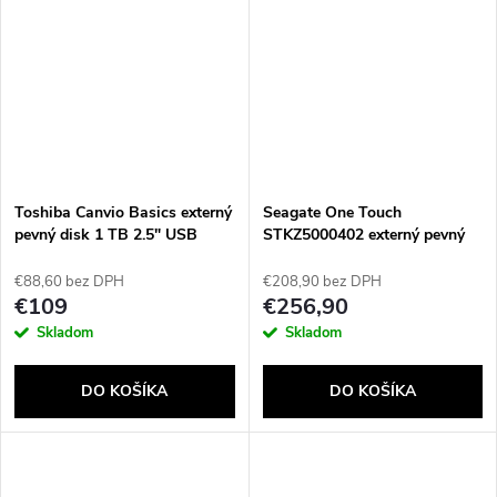
Toshiba Canvio Basics externý
Seagate One Touch
pevný disk 1 TB 2.5" USB
STKZ5000402 externý pevný
Type-A / Micro-USB B 2.0/3.2
disk 5 TB 2.5" Micro-USB B
Gen 1 (3.1 Gen 1) Čierna
3.2 Gen 1 (3.1 Gen 1) Modrá
€88,60 bez DPH
€208,90 bez DPH
€109
€256,90
Skladom
Skladom
DO KOŠÍKA
DO KOŠÍKA