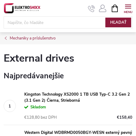
Prejsť
NÁKUPN
KOŠÍK
na
Elektroshock.sk
obsah
HĽADAŤ
Mechaniky a príslušenstvo
External drives
Najpredávanejšie
Kingston Technology XS2000 1 TB USB Typ-C 3.2 Gen 2
(3.1 Gen 2) Čierna, Strieborná
Skladom
€128,80 bez DPH
€158,40
Western Digital WDBRMD0050BGY-WESN externý pevný