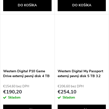
DO KOŠÍKA
DO KOŠÍKA
Western Digital P10 Game
Western Digital My Passport
Drive externý pevný disk 4 TB
externý pevný disk 5 TB 3.2
2.5" Micro-USB B 3.2 Gen 1
Gen 1 (3.1 Gen 1) Čierna
(3.1 Gen 1) Čierna
€154,60 bez DPH
€206,60 bez DPH
€190,20
€254,10
Skladom
Skladom