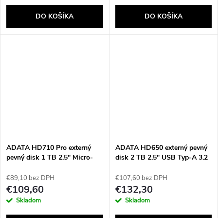
DO KOŠÍKA
DO KOŠÍKA
ADATA HD710 Pro externý
ADATA HD650 externý pevný
pevný disk 1 TB 2.5" Micro-
disk 2 TB 2.5" USB Typ-A 3.2
USB B 3.2 Gen 1 (3.1 Gen 1)
Gen 1 (3.1 Gen 1) Čierna
Čierna, Žltá
€89,10 bez DPH
€107,60 bez DPH
€109,60
€132,30
Skladom
Skladom