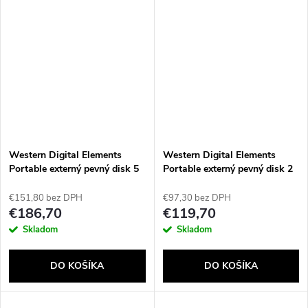
Western Digital Elements
Western Digital Elements
Portable externý pevný disk 5
Portable externý pevný disk 2
TB 2.5" Micro-USB B 3.2 Gen
TB 5400 ot/min 2.5" Micro-
1 (3.1 Gen 1) Čierna
USB B 3.2 Gen 2 (3.1 Gen 2)
€151,80 bez DPH
€97,30 bez DPH
Čierna
€186,70
€119,70
Skladom
Skladom
DO KOŠÍKA
DO KOŠÍKA