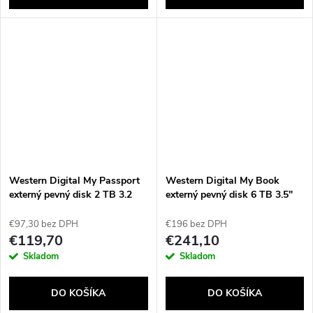
Western Digital My Passport
Western Digital My Book
externý pevný disk 2 TB 3.2
externý pevný disk 6 TB 3.5"
Gen 1 (3.1 Gen 1) Čierna
Micro-USB B 3.2 Gen 1 (3.1
Gen 1) Čierna
€97,30 bez DPH
€196 bez DPH
€119,70
€241,10
Skladom
Skladom
DO KOŠÍKA
DO KOŠÍKA