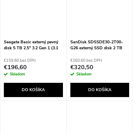
Seagate Basic externý pevný
SanDisk SDSSDE30-2T00-
disk 5 TB 2.5" 3.2 Gen 1 (3.1
G26 externý SSD disk 2 TB
Gen 1) Strieborná
USB Typ-C 3.2 Gen 2 (3.1 Gen
2) Čierna
€159,80 bez DPH
€260,60 bez DPH
€196,60
€320,50
Skladom
Skladom
DO KOŠÍKA
DO KOŠÍKA