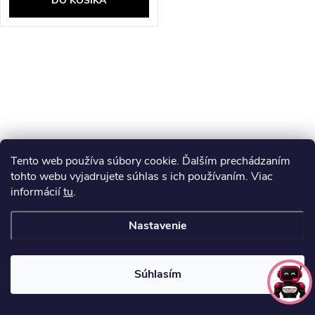
DO KOŠÍKA
O
v
l
Z
á
Tento web používa súbory cookie. Ďalším prechádzaním
d
tohto webu vyjadrujete súhlas s ich používaním. Viac
á
informácií
tu
.
a
p
Nastavenie
c
ä
i
Súhlasím
t
e
info
@
elektroshock.sk