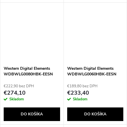
Western Digital Elements
Western Digital Elements
WDBWLG0080HBK-EESN
WDBWLG0060HBK-EESN
externý pevný disk 8 TB
externý pevný disk 6 TB
Micro-USB B 3.2 Gen 1 (3.1
Micro-USB B 3.2 Gen 1 (3.1
€222,90 bez DPH
€189,80 bez DPH
Gen 1) Čierna
Gen 1) Čierna
€274,10
€233,40
Skladom
Skladom
DO KOŠÍKA
DO KOŠÍKA