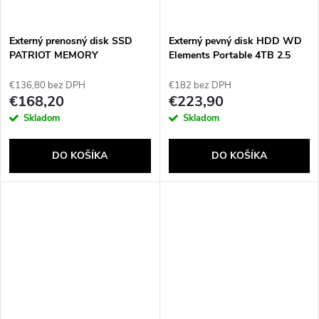
Externý prenosný disk SSD
Externý pevný disk HDD WD
PATRIOT MEMORY
Elements Portable 4TB 2.5
Transporter Lite 1TB USB3.2
Black
Type-C 1000 MB/S
€136,80 bez DPH
€182 bez DPH
(PTPL1TBPEC) Červená
€168,20
€223,90
Skladom
Skladom
DO KOŠÍKA
DO KOŠÍKA