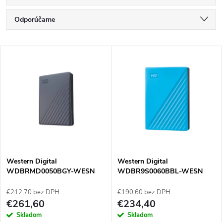
R
Odporúčame
a
Najlacnejšie
V
Najdrahšie
d
ý
Najpredávanejšie
e
p
Abecedne
n
i
i
s
e
Western Digital
Western Digital
WDBRMD0050BGY-WESN
WDBR9S0060BBL-WESN
p
externý pevný disk 5 TB 3.2
externý pevný disk 6 TB
p
Gen 1 (3.1 Gen 1)
Micro-USB B 3.2 Gen 1 (3.1
€212,70 bez DPH
€190,60 bez DPH
r
Gen 1) Čierna, Modrá
€261,60
€234,40
r
Skladom
Skladom