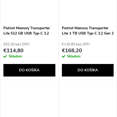
Patriot Memory Transporter
Patriot Memory Transporter
Lite 512 GB USB Typ-C 3.2
Lite 1 TB USB Typ-C 3.2 Gen 2
Gen 2 (3.1 Gen 2)
(3.1 Gen 2) (PTPL1TBPECB)
(PTPL512GPECB) Čierna
Čierna
€93,30 bez DPH
€136,80 bez DPH
€114,80
€168,20
Skladom
Skladom
DO KOŠÍKA
DO KOŠÍKA