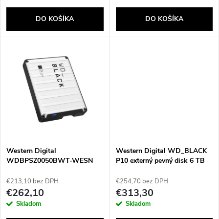
o
o
DO KOŠÍKA
DO KOŠÍKA
d
d
u
u
k
k
t
t
o
o
v
Western Digital
Western Digital WD_BLACK
v
WDBPSZ0050BWT-WESN
P10 externý pevný disk 6 TB
externý pevný disk 5 TB 2.5"
2.5" USB Typ-A 2.0/3.2 Gen 1
USB Typ-A 2.0/3.2 Gen 1 (3.1
(3.1 Gen 1) Biela
€213,10 bez DPH
€254,70 bez DPH
Gen 1) Biela
€262,10
€313,30
Skladom
Skladom