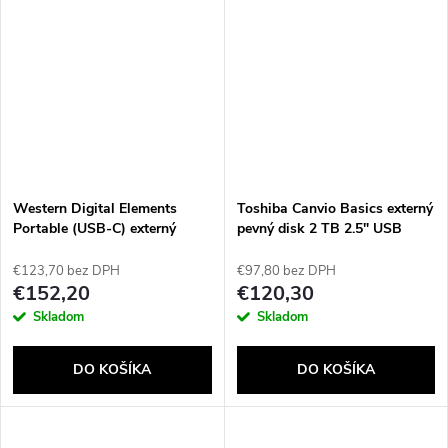
Western Digital Elements
Toshiba Canvio Basics externý
Portable (USB-C) externý
pevný disk 2 TB 2.5" USB
pevný disk 1 TB 2.5" USB Typ-
Type-A / Micro-USB B 2.0/3.2
C 3.2 Gen 1 (3.1 Gen 1) Čierna
Gen 1 (3.1 Gen 1) Čierna
€123,70 bez DPH
€97,80 bez DPH
€152,20
€120,30
Skladom
Skladom
DO KOŠÍKA
DO KOŠÍKA