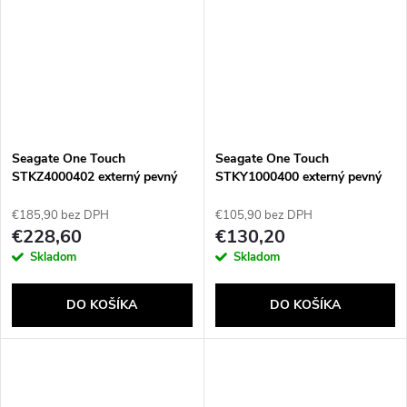
Seagate One Touch
Seagate One Touch
STKZ4000402 externý pevný
STKY1000400 externý pevný
disk 4 TB 2.5" Micro-USB B
disk 1 TB 2.5" Micro-USB B
2.0/3.2 Gen 1 (3.1 Gen 1)
3.2 Gen 1 (3.1 Gen 1) Čierna
€185,90 bez DPH
€105,90 bez DPH
Čierna
€228,60
€130,20
Skladom
Skladom
DO KOŠÍKA
DO KOŠÍKA