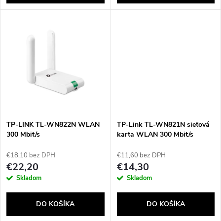
d
d
u
u
k
k
t
t
o
o
v
TP-LINK TL-WN822N WLAN
TP-Link TL-WN821N sieťová
v
300 Mbit/s
karta WLAN 300 Mbit/s
€18,10 bez DPH
€11,60 bez DPH
€22,20
€14,30
Skladom
Skladom
DO KOŠÍKA
DO KOŠÍKA