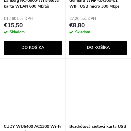
Lanberg NC-0900-WI sieťová
Gembird WNP-UA300-01
karta WLAN 600 Mbit/s
WIFI USB micro 300 Mbps
sieťový adaptér
€12,60 bez DPH
€7,20 bez DPH
€15,50
€8,80
Skladom
Skladom
DO KOŠÍKA
DO KOŠÍKA
CUDY WU5400 AC1300 Wi-Fi
Bezdrôtová sieťová karta USB