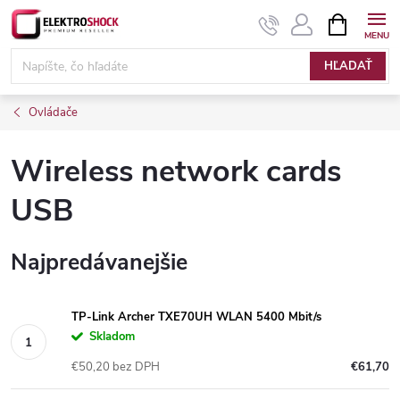
Prejsť
NÁKUPN
KOŠÍK
na
Elektroshock.sk
obsah
HĽADAŤ
Ovládače
Wireless network cards
USB
Najpredávanejšie
TP-Link Archer TXE70UH WLAN 5400 Mbit/s
Skladom
€50,20 bez DPH
€61,70