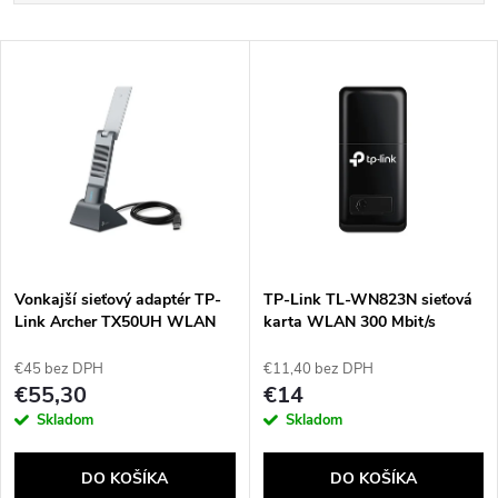
a
Najlacnejšie
V
Najdrahšie
d
ý
Najpredávanejšie
e
p
Abecedne
n
i
i
s
e
Vonkajší sieťový adaptér TP-
TP-Link TL-WN823N sieťová
Link Archer TX50UH WLAN
karta WLAN 300 Mbit/s
p
3000 Mbit/s
p
€45 bez DPH
€11,40 bez DPH
r
€55,30
€14
r
Skladom
Skladom
o
o
DO KOŠÍKA
DO KOŠÍKA