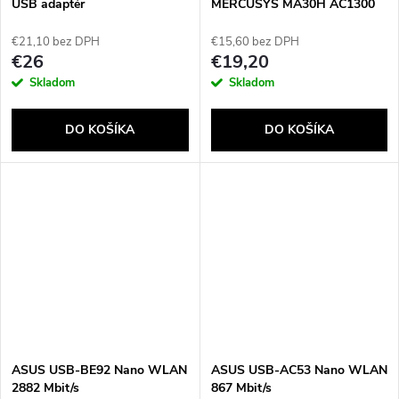
USB adaptér
MERCUSYS MA30H AC1300
Duálne pásmo Čierna
€21,10 bez DPH
€15,60 bez DPH
€26
€19,20
Skladom
Skladom
DO KOŠÍKA
DO KOŠÍKA
ASUS USB-BE92 Nano WLAN
ASUS USB-AC53 Nano WLAN
2882 Mbit/s
867 Mbit/s