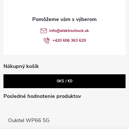
p
c
ä
i
t
e
info
@
elektroshock.sk
p
i
+420 606 363 629
r
e
v
Nákupný košík
k
0
KS /
€0
y
v
Posledné hodnotenie produktov
ý
p
Oukitel WP66 5G