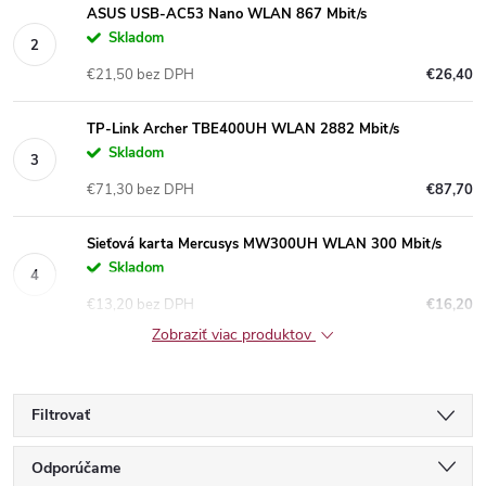
ASUS USB-AC53 Nano WLAN 867 Mbit/s
Skladom
€21,50 bez DPH
€26,40
TP-Link Archer TBE400UH WLAN 2882 Mbit/s
Skladom
€71,30 bez DPH
€87,70
Sieťová karta Mercusys MW300UH WLAN 300 Mbit/s
Skladom
€13,20 bez DPH
€16,20
Zobraziť viac produktov
Filtrovať
R
Odporúčame