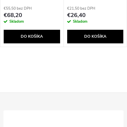
€55,50 bez DPH
€21,50 bez DPH
€68,20
€26,40
Skladom
Skladom
DO KOŠÍKA
DO KOŠÍKA
O
v
l
Z
á
d
á
a